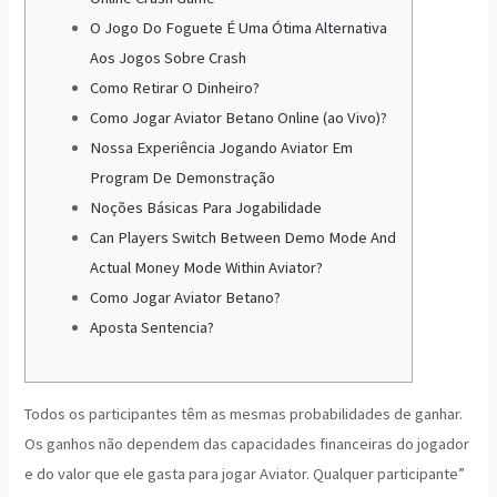
O Jogo Do Foguete É Uma Ótima Alternativa
Aos Jogos Sobre Crash
Como Retirar O Dinheiro?
Como Jogar Aviator Betano Online (ao Vivo)?
Nossa Experiência Jogando Aviator Em
Program De Demonstração
Noções Básicas Para Jogabilidade
Can Players Switch Between Demo Mode And
Actual Money Mode Within Aviator?
Como Jogar Aviator Betano?
Aposta Sentencia?
Todos os participantes têm as mesmas probabilidades de ganhar.
Os ganhos não dependem das capacidades financeiras do jogador
e do valor que ele gasta para jogar Aviator. Qualquer participante”