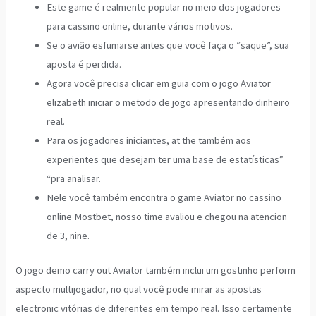
Este game é realmente popular no meio dos jogadores
para cassino online, durante vários motivos.
Se o avião esfumarse antes que você faça o “saque”, sua
aposta é perdida.
Agora você precisa clicar em guia com o jogo Aviator
elizabeth iniciar o metodo de jogo apresentando dinheiro
real.
Para os jogadores iniciantes, at the também aos
experientes que desejam ter uma base de estatísticas”
“pra analisar.
Nele você também encontra o game Aviator no cassino
online Mostbet, nosso time avaliou e chegou na atencion
de 3, nine.
O jogo demo carry out Aviator também inclui um gostinho perform
aspecto multijogador, no qual você pode mirar as apostas
electronic vitórias de diferentes em tempo real. Isso certamente