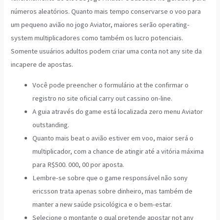
números aleatórios. Quanto mais tempo conservarse o voo para
um pequeno avião no jogo Aviator, maiores serão operating-
system multiplicadores como também os lucro potenciais.
Somente usuários adultos podem criar uma conta not any site da
incapere de apostas.
Você pode preencher o formulário at the confirmar o
registro no site oficial carry out cassino on-line.
A guia através do game está localizada zero menu Aviator
outstanding.
Quanto mais beat o avião estiver em voo, maior será o
multiplicador, com a chance de atingir até a vitória máxima
para R$500. 000, 00 por aposta.
Lembre-se sobre que o game responsável não sony
ericsson trata apenas sobre dinheiro, mas também de
manter a new saúde psicológica e o bem-estar.
Selecione o montante o qual pretende apostar not any