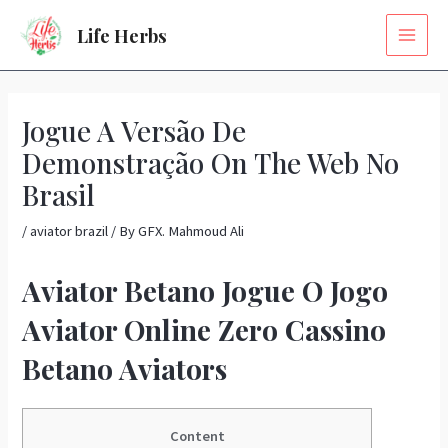
Skip
MAI
Life Herbs
to
MEN
content
Post
navigation
Jogue A Versão De
Demonstração On The Web No
Brasil
/
aviator brazil
/ By
GFX. Mahmoud Ali
Aviator Betano Jogue O Jogo
Aviator Online Zero Cassino
Betano Aviators
Content