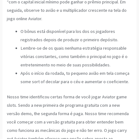
“com o capital inicial mínimo pode ganhar o prêmio principal. Em
seguida, observe to avião e u multiplicador crescente na tela do
jogo online Aviator.
O bônus está disponível para los dos os jogadores
registrados depois de produzir o primeiro depósito.
Lembre-se de os quais nenhuma estratégia responsable
vitórias constantes, como também o principal no jogo é o
entretenimento no meio de suas possibilidades.
Após o início da rodada, to pequeno avião em tela começa
some sort of decolar para o céu e aumentar o coeficiente.
Nosso time identificou certas forma de você jogar Aviator game
slots. Sendo a new primeira de programa gratuita com a new
versão demo, the segunda forma é paga. Nosso time recomenda
você começar com a versão gratuita para obter entender bem
como funciona as mecânicas do jogo e não ter erro. O jogo carry
out Aviator também oferece uma opção sobre aposta ao