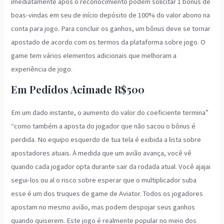
imediatamente após o reconocimiento podem solicitar 1 bônus de
boas-vindas em seu de início depósito de 100% do valor abono na
conta para jogo. Para concluir os ganhos, um bônus deve se tornar
apostado de acordo com os termos da plataforma sobre jogo. O
game tem vários elementos adicionais que melhoram a
experiência de jogo.
Em Pedidos Acimade R$500
Em um dado instante, o aumento do valor do coeficiente termina”
“como também a aposta do jogador que não sacou o bônus é
perdida. No equipo esquerdo de tua tela é exibida a lista sobre
apostadores atuais. À medida que um avião avança, você vê
quando cada jogador opta durante sair da rodada atual. Você ajajai
segui-los ou al o risco sobre esperar que o multiplicador suba
esse é um dos truques de game de Aviator. Todos os jogadores
apostam no mesmo avião, mas podem despojar seus ganhos
quando quiserem. Este jogo é realmente popular no meio dos