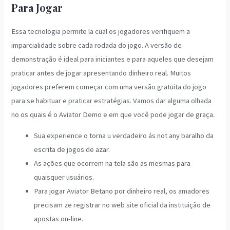
Para Jogar
Essa tecnologia permite la cual os jogadores verifiquem a
imparcialidade sobre cada rodada do jogo. A versão de
demonstração é ideal para iniciantes e para aqueles que desejam
praticar antes de jogar apresentando dinheiro real. Muitos
jogadores preferem começar com uma versão gratuita do jogo
para se habituar e praticar estratégias. Vamos dar alguma olhada
no os quais é o Aviator Demo e em que você pode jogar de graça.
Sua experience o torna u verdadeiro ás not any baralho da
escrita de jogos de azar.
As ações que ocorrem na tela são as mesmas para
quaisquer usuários.
Para jogar Aviator Betano por dinheiro real, os amadores
precisam ze registrar no web site oficial da instituição de
apostas on-line.