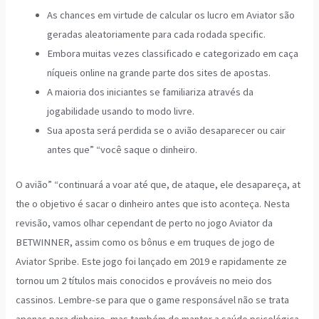
As chances em virtude de calcular os lucro em Aviator são
geradas aleatoriamente para cada rodada specific.
Embora muitas vezes classificado e categorizado em caça
níqueis online na grande parte dos sites de apostas.
A maioria dos iniciantes se familiariza através da
jogabilidade usando to modo livre.
Sua aposta será perdida se o avião desaparecer ou cair
antes que” “você saque o dinheiro.
O avião” “continuará a voar até que, de ataque, ele desapareça, at
the o objetivo é sacar o dinheiro antes que isto aconteça. Nesta
revisão, vamos olhar cependant de perto no jogo Aviator da
BETWINNER, assim como os bônus e em truques de jogo de
Aviator Spribe. Este jogo foi lançado em 2019 e rapidamente ze
tornou um 2 títulos mais conocidos e prováveis no meio dos
cassinos. Lembre-se para que o game responsável não se trata