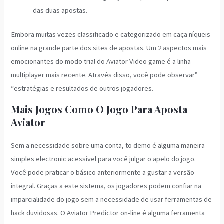
das duas apostas.
Embora muitas vezes classificado e categorizado em caça níqueis
online na grande parte dos sites de apostas. Um 2 aspectos mais
emocionantes do modo trial do Aviator Video game é a linha
multiplayer mais recente. Através disso, você pode observar”
“estratégias e resultados de outros jogadores.
Mais Jogos Como O Jogo Para Aposta
Aviator
Sem a necessidade sobre uma conta, to demo é alguma maneira
simples electronic acessível para você julgar o apelo do jogo.
Você pode praticar o básico anteriormente a gustar a versão
íntegral. Graças a este sistema, os jogadores podem confiar na
imparcialidade do jogo sem a necessidade de usar ferramentas de
hack duvidosas. O Aviator Predictor on-line é alguma ferramenta