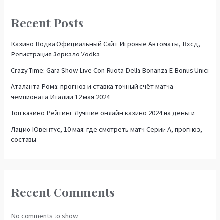
Recent Posts
Казино Водка Официальный Сайт Игровые Автоматы, Вход,
Регистрация Зеркало Vodka
Crazy Time: Gara Show Live Con Ruota Della Bonanza E Bonus Unici
Аталанта Рома: прогноз и ставка точный счёт матча
чемпионата Италии 12 мая 2024
Топ казино Рейтинг Лучшие онлайн казино 2024 на деньги
Лацио Ювентус, 10 мая: где смотреть матч Серии А, прогноз,
составы
Recent Comments
No comments to show.