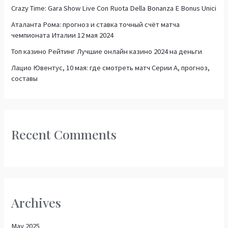
o
Crazy Time: Gara Show Live Con Ruota Della Bonanza E Bonus Unici
r
Аталанта Рома: прогноз и ставка точный счёт матча
:
чемпионата Италии 12 мая 2024
Топ казино Рейтинг Лучшие онлайн казино 2024 на деньги
Лацио Ювентус, 10 мая: где смотреть матч Серии А, прогноз,
составы
Recent Comments
Archives
May 2025