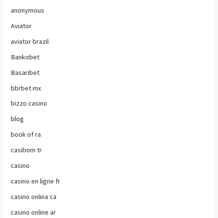
anonymous
Aviator
aviator brazil
Bankobet
Basaribet
bbrbet mx
bizzo casino
blog
book of ra
casibom tr
casino
casino en ligne fr
casino onlina ca
casino online ar