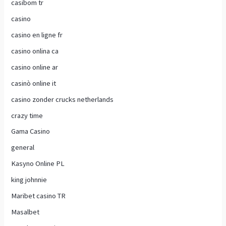
casibom tr
casino
casino en ligne fr
casino onlina ca
casino online ar
casinò online it
casino zonder crucks netherlands
crazy time
Gama Casino
general
Kasyno Online PL
king johnnie
Maribet casino TR
Masalbet