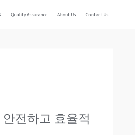
Quality Assurance
About Us
Contact Us
기: 안전하고 효율적