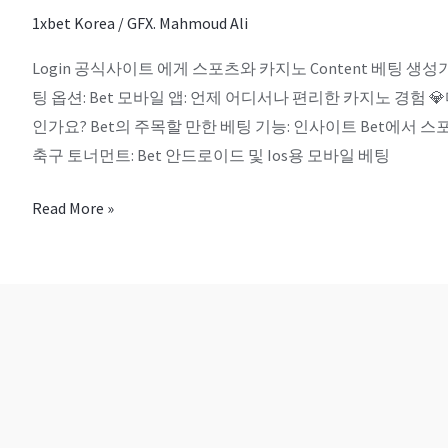
인
법,
1xbet Korea
/
GFX. Mahmoud Ali
스
최
포
Login 공식사이트 에게 스포츠와 카지노 Content 베팅 
신
츠
팅 옵션: Bet 모바일 앱: 언제 어디서나 편리한 카지노 경험 
이
베
인가요? Bet의 주목할 만한 베팅 기능: 인사이트 Bet에서 스
용
팅
축구 토너먼트: Bet 안드로이드 및 Ios용 모바일 베팅
후
기
Read More »
까
지!