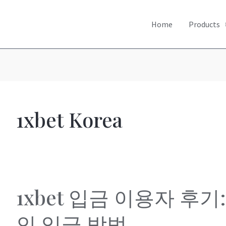
Home
Products
1xbet Korea
1xbet 입금 이용자 후
1xbet
입
인 입금 방법
금