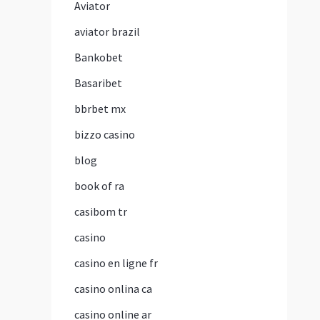
Aviator
aviator brazil
Bankobet
Basaribet
bbrbet mx
bizzo casino
blog
book of ra
casibom tr
casino
casino en ligne fr
casino onlina ca
casino online ar