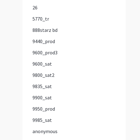
26
5770_tr
888starz bd
9440_prod
9600_prod3
9600_sat
9800_sat2
9835_sat
9900_sat
9950_prod
9985_sat
anonymous