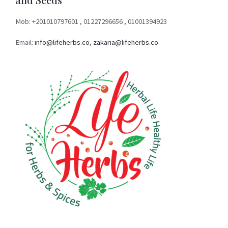
Mob: +201010797601 , 01227296656 , 01001394923
Email:
info@lifeherbs.co
,
zakaria@lifeherbs.co