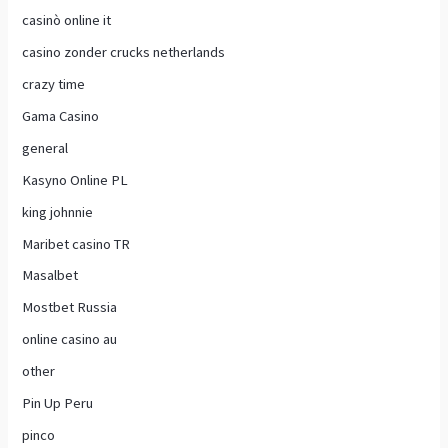
casinò online it
casino zonder crucks netherlands
crazy time
Gama Casino
general
Kasyno Online PL
king johnnie
Maribet casino TR
Masalbet
Mostbet Russia
online casino au
other
Pin Up Peru
pinco