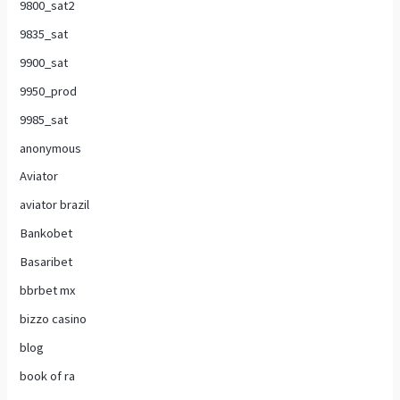
9800_sat2
9835_sat
9900_sat
9950_prod
9985_sat
anonymous
Aviator
aviator brazil
Bankobet
Basaribet
bbrbet mx
bizzo casino
blog
book of ra