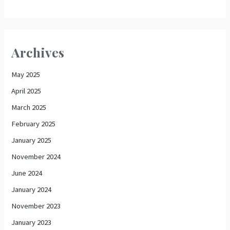
Archives
May 2025
April 2025
March 2025
February 2025
January 2025
November 2024
June 2024
January 2024
November 2023
January 2023