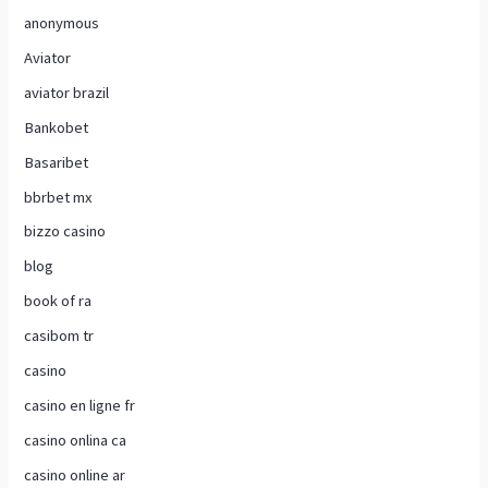
anonymous
Aviator
aviator brazil
Bankobet
Basaribet
bbrbet mx
bizzo casino
blog
book of ra
casibom tr
casino
casino en ligne fr
casino onlina ca
casino online ar