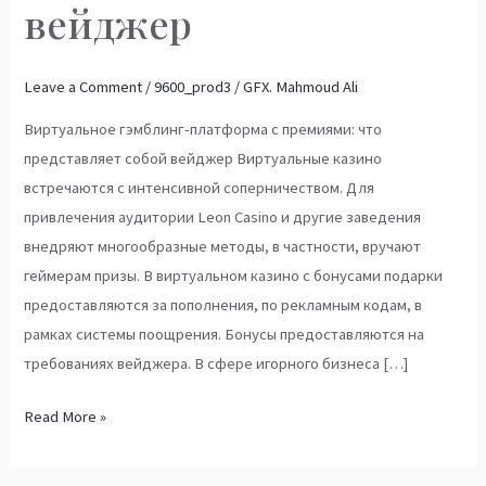
вейджер
собой
вейджер
Leave a Comment
/
9600_prod3
/
GFX. Mahmoud Ali
Виртуальное гэмблинг-платформа с премиями: что
представляет собой вейджер Виртуальные казино
встречаются с интенсивной соперничеством. Для
привлечения аудитории Leon Casino и другие заведения
внедряют многообразные методы, в частности, вручают
геймерам призы. В виртуальном казино с бонусами подарки
предоставляются за пополнения, по рекламным кодам, в
рамках системы поощрения. Бонусы предоставляются на
требованиях вейджера. В сфере игорного бизнеса […]
Read More »