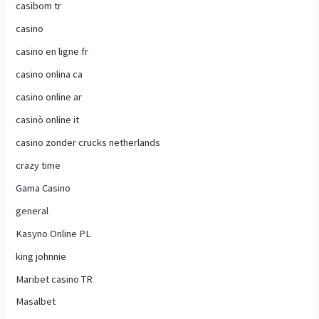
casibom tr
casino
casino en ligne fr
casino onlina ca
casino online ar
casinò online it
casino zonder crucks netherlands
crazy time
Gama Casino
general
Kasyno Online PL
king johnnie
Maribet casino TR
Masalbet