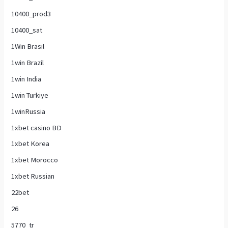
10400_prod3
10400_sat
1Win Brasil
1win Brazil
1win India
1win Turkiye
1winRussia
1xbet casino BD
1xbet Korea
1xbet Morocco
1xbet Russian
22bet
26
5770_tr