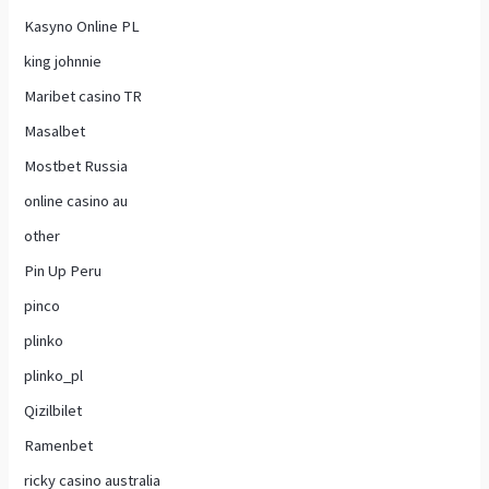
Kasyno Online PL
king johnnie
Maribet casino TR
Masalbet
Mostbet Russia
online casino au
other
Pin Up Peru
pinco
plinko
plinko_pl
Qizilbilet
Ramenbet
ricky casino australia