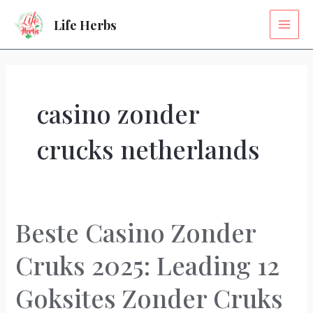
Skip
MAI
Life Herbs
to
MEN
content
casino zonder
crucks netherlands
Beste Casino Zonder
Beste
Casino
Cruks 2025: Leading 12
Zonder
Cruks
Goksites Zonder Cruks
2025: