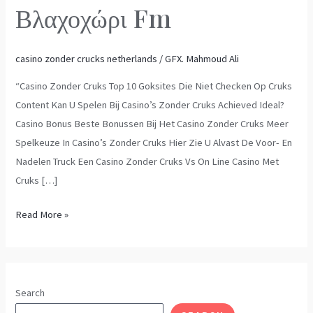
Leading
Βλαχοχώρι Fm
12
Goksites
casino zonder crucks netherlands
/
GFX. Mahmoud Ali
Zonder
Cruks
“Casino Zonder Cruks Top 10 Goksites Die Niet Checken Op Cruks
Βλαχοχώρι
Content Kan U Spelen Bij Casino’s Zonder Cruks Achieved Ideal?
Fm
Casino Bonus Beste Bonussen Bij Het Casino Zonder Cruks Meer
Spelkeuze In Casino’s Zonder Cruks Hier Zie U Alvast De Voor- En
Nadelen Truck Een Casino Zonder Cruks Vs On Line Casino Met
Cruks […]
Read More »
Search