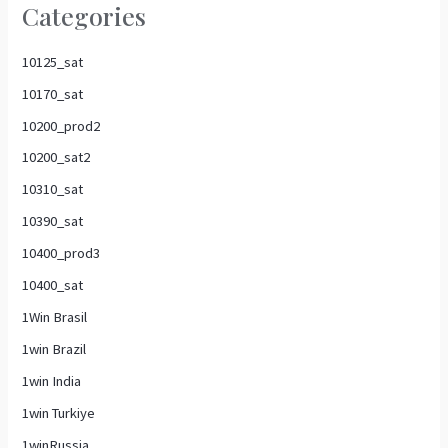
Categories
10125_sat
10170_sat
10200_prod2
10200_sat2
10310_sat
10390_sat
10400_prod3
10400_sat
1Win Brasil
1win Brazil
1win India
1win Turkiye
1winRussia