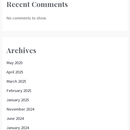
Recent Comments
No comments to show.
Archives
May 2025
April 2025
March 2025
February 2025
January 2025
November 2024
June 2024
January 2024