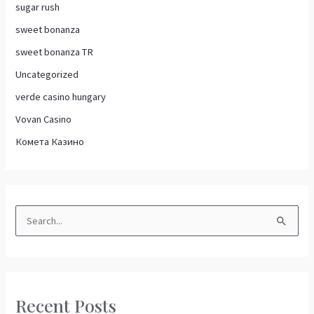
sugar rush
sweet bonanza
sweet bonanza TR
Uncategorized
verde casino hungary
Vovan Casino
Комета Казино
S
e
a
r
Recent Posts
c