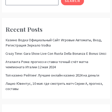
SEARCH
Recent Posts
Казино Водка Официальный Сайт Игровые Автоматы, Вход,
Регистрация Зеркало Vodka
Crazy Time: Gara Show Live Con Ruota Della Bonanza E Bonus Unici
Аталанта Рома: прогноз и ставка точный счёт матча
чемпионата Италии 12 мая 2024
Топ казино Рейтинг Лучшие онлайн казино 2024 на деньги
Лацио Ювентус, 10 мая: где смотреть матч Серии А, прогноз,
составы