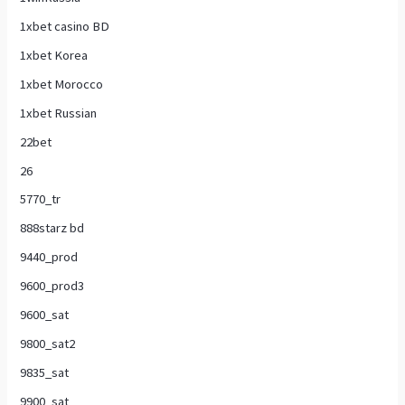
1xbet casino BD
1xbet Korea
1xbet Morocco
1xbet Russian
22bet
26
5770_tr
888starz bd
9440_prod
9600_prod3
9600_sat
9800_sat2
9835_sat
9900_sat