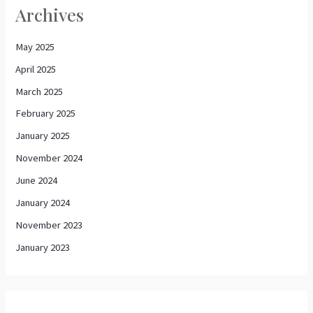
Archives
May 2025
April 2025
March 2025
February 2025
January 2025
November 2024
June 2024
January 2024
November 2023
January 2023