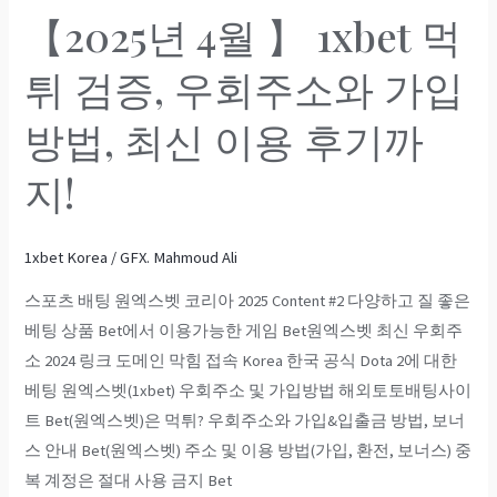
【2025년 4월 】 1xbet 먹
【2025
년
튀 검증, 우회주소와 가입
4
월
방법, 최신 이용 후기까
】
1xbet
지!
먹
튀
1xbet Korea
/
GFX. Mahmoud Ali
검
증,
스포츠 배팅 원엑스벳 코리아 2025 Content #2 다양하고 질 좋은
우
베팅 상품 Bet에서 이용가능한 게임 Bet원엑스벳 최신 우회주
회
소 2024 링크 도메인 막힘 접속 Korea 한국 공식 Dota 2에 대한
주
베팅 원엑스벳(1xbet) 우회주소 및 가입방법 해외토토배팅사이
소
트 Bet(원엑스벳)은 먹튀? 우회주소와 가입&입출금 방법, 보너
와
스 안내 Bet(원엑스벳) 주소 및 이용 방법(가입, 환전, 보너스) 중
가
복 계정은 절대 사용 금지 Bet