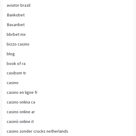
aviator brazil
Bankobet
Basaribet
bbrbet mx
bizzo casino
blog
book of ra
casibom tr
casino
casino en ligne fr
casino onlina ca
casino online ar
casinò online it
casino zonder crucks netherlands