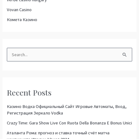
Vovan Casino
Комета Казино
S
e
a
r
Recent Posts
c
h
Казино Водка Официальный Сайт Игровые Автоматы, Вход,
f
Регистрация Зеркало Vodka
o
Crazy Time: Gara Show Live Con Ruota Della Bonanza E Bonus Unici
r
Аталанта Рома: прогноз и ставка точный счёт матча
: