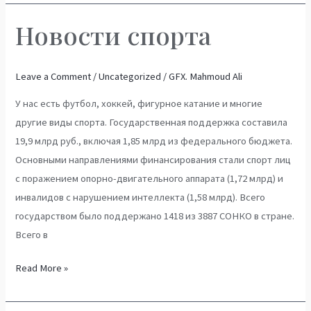
Новости спорта
Новости
спорта
Leave a Comment
/
Uncategorized
/
GFX. Mahmoud Ali
У нас есть футбол, хоккей, фигурное катание и многие
другие виды спорта. Государственная поддержка составила
19,9 млрд руб., включая 1,85 млрд из федерального бюджета.
Основными направлениями финансирования стали спорт лиц
с поражением опорно-двигательного аппарата (1,72 млрд) и
инвалидов с нарушением интеллекта (1,58 млрд). Всего
государством было поддержано 1418 из 3887 СОНКО в стране.
Всего в
Read More »