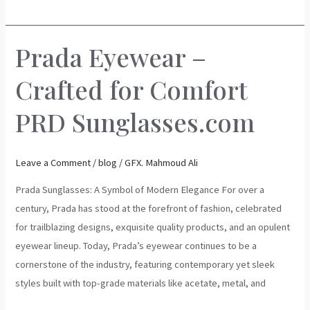
Prada Eyewear –
Prada
Eyewear
Crafted for Comfort
–
Crafted
PRD Sunglasses.com
for
Comfort
PRD
Leave a Comment
/
blog
/
GFX. Mahmoud Ali
Sunglasses.com
Prada Sunglasses: A Symbol of Modern Elegance For over a
century, Prada has stood at the forefront of fashion, celebrated
for trailblazing designs, exquisite quality products, and an opulent
eyewear lineup. Today, Prada’s eyewear continues to be a
cornerstone of the industry, featuring contemporary yet sleek
styles built with top-grade materials like acetate, metal, and