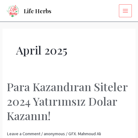
Skip
MAI
Life Herbs
to
MEN
content
Post
pagination
April 2025
Para Kazandıran Siteler
Para
Kazandıran
2024 Yatırımsız Dolar
Siteler
2024
Kazanın!
Yatırımsız
Dolar
Kazanın!
Leave a Comment
/
anonymous
/
GFX. Mahmoud Ali