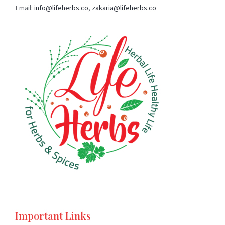
Email:
info@lifeherbs.co
,
zakaria@lifeherbs.co
Important Links