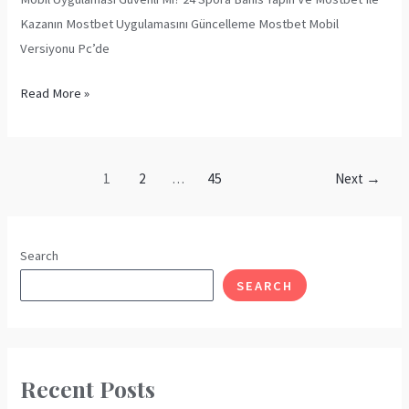
Kazanın Mostbet Uygulamasını Güncelleme Mostbet Mobil
Versiyonu Pc’de
Read More »
1
2
…
45
Next
→
Search
SEARCH
Recent Posts