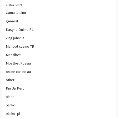
crazy time
Gama Casino
general
Kasyno Online PL
king johnnie
Maribet casino TR
Masalbet
Mostbet Russia
online casino au
other
Pin Up Peru
pinco
plinko
plinko_pl