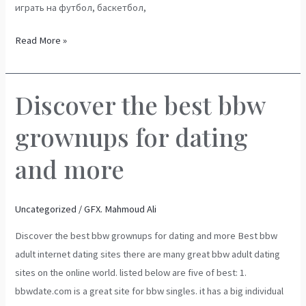
играть на футбол, баскетбол,
Read More »
Discover the best bbw
Discover
the
grownups for dating
best
bbw
and more
grownups
for
dating
Uncategorized
/
GFX. Mahmoud Ali
and
Discover the best bbw grownups for dating and more Best bbw
more
adult internet dating sites there are many great bbw adult dating
sites on the online world. listed below are five of best: 1.
bbwdate.com is a great site for bbw singles. it has a big individual