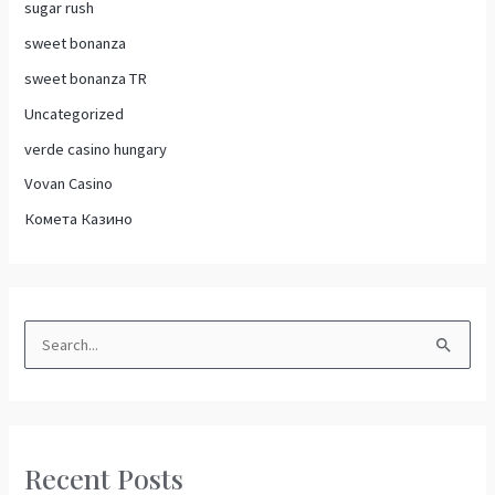
sugar rush
sweet bonanza
sweet bonanza TR
Uncategorized
verde casino hungary
Vovan Casino
Комета Казино
S
e
a
r
Recent Posts
c