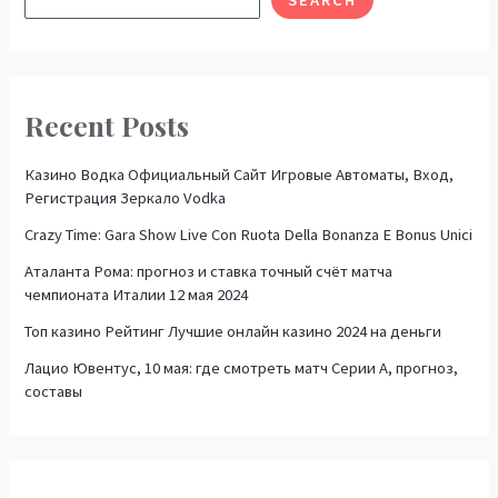
Recent Posts
Казино Водка Официальный Сайт Игровые Автоматы, Вход,
Регистрация Зеркало Vodka
Crazy Time: Gara Show Live Con Ruota Della Bonanza E Bonus Unici
Аталанта Рома: прогноз и ставка точный счёт матча
чемпионата Италии 12 мая 2024
Топ казино Рейтинг Лучшие онлайн казино 2024 на деньги
Лацио Ювентус, 10 мая: где смотреть матч Серии А, прогноз,
составы