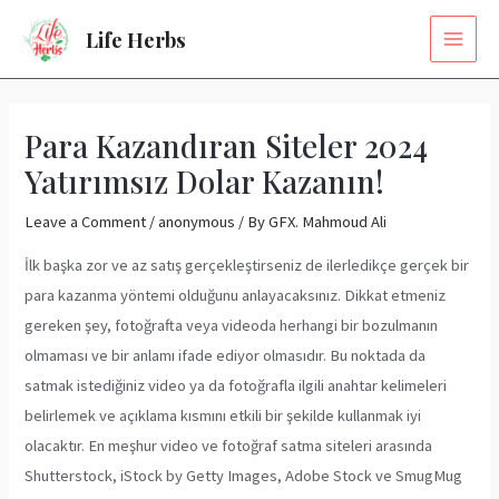
Skip
MAI
Life Herbs
to
MEN
content
Post
navigation
Para Kazandıran Siteler 2024
Yatırımsız Dolar Kazanın!
Leave a Comment
/
anonymous
/ By
GFX. Mahmoud Ali
İlk başka zor ve az satış gerçekleştirseniz de ilerledikçe gerçek bir
para kazanma yöntemi olduğunu anlayacaksınız. Dikkat etmeniz
gereken şey, fotoğrafta veya videoda herhangi bir bozulmanın
olmaması ve bir anlamı ifade ediyor olmasıdır. Bu noktada da
satmak istediğiniz video ya da fotoğrafla ilgili anahtar kelimeleri
belirlemek ve açıklama kısmını etkili bir şekilde kullanmak iyi
olacaktır. En meşhur video ve fotoğraf satma siteleri arasında
Shutterstock, iStock by Getty Images, Adobe Stock ve SmugMug