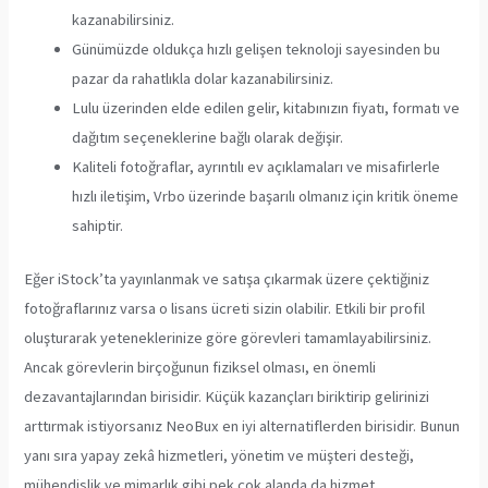
kazanabilirsiniz.
Günümüzde oldukça hızlı gelişen teknoloji sayesinden bu
pazar da rahatlıkla dolar kazanabilirsiniz.
Lulu üzerinden elde edilen gelir, kitabınızın fiyatı, formatı ve
dağıtım seçeneklerine bağlı olarak değişir.
Kaliteli fotoğraflar, ayrıntılı ev açıklamaları ve misafirlerle
hızlı iletişim, Vrbo üzerinde başarılı olmanız için kritik öneme
sahiptir.
Eğer iStock’ta yayınlanmak ve satışa çıkarmak üzere çektiğiniz
fotoğraflarınız varsa o lisans ücreti sizin olabilir. Etkili bir profil
oluşturarak yeteneklerinize göre görevleri tamamlayabilirsiniz.
Ancak görevlerin birçoğunun fiziksel olması, en önemli
dezavantajlarından birisidir. Küçük kazançları biriktirip gelirinizi
arttırmak istiyorsanız NeoBux en iyi alternatiflerden birisidir. Bunun
yanı sıra yapay zekâ hizmetleri, yönetim ve müşteri desteği,
mühendislik ve mimarlık gibi pek çok alanda da hizmet