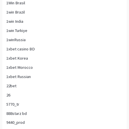
1Win Brasil
1win Brazil
1win India
1win Turkiye
1winRussia
1xbet casino BD
1xbet Korea
1xbet Morocco
1xbet Russian
22bet
26
5770_tr
888starz bd
9440_prod