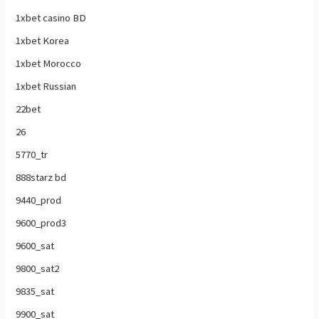
1xbet casino BD
1xbet Korea
1xbet Morocco
1xbet Russian
22bet
26
5770_tr
888starz bd
9440_prod
9600_prod3
9600_sat
9800_sat2
9835_sat
9900_sat