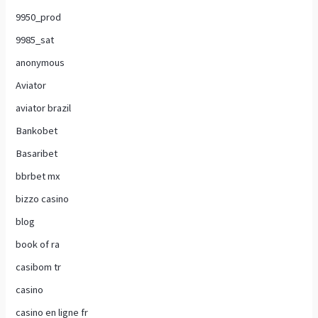
9950_prod
9985_sat
anonymous
Aviator
aviator brazil
Bankobet
Basaribet
bbrbet mx
bizzo casino
blog
book of ra
casibom tr
casino
casino en ligne fr