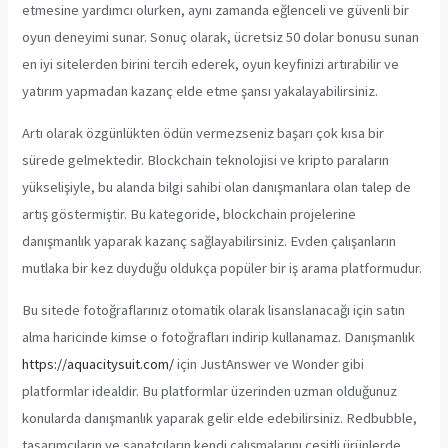
etmesine yardımcı olurken, aynı zamanda eğlenceli ve güvenli bir
oyun deneyimi sunar. Sonuç olarak, ücretsiz 50 dolar bonusu sunan
en iyi sitelerden birini tercih ederek, oyun keyfinizi artırabilir ve
yatırım yapmadan kazanç elde etme şansı yakalayabilirsiniz.
Artı olarak özgünlükten ödün vermezseniz başarı çok kısa bir
sürede gelmektedir. Blockchain teknolojisi ve kripto paraların
yükselişiyle, bu alanda bilgi sahibi olan danışmanlara olan talep de
artış göstermiştir. Bu kategoride, blockchain projelerine
danışmanlık yaparak kazanç sağlayabilirsiniz. Evden çalışanların
mutlaka bir kez duyduğu oldukça popüler bir iş arama platformudur.
Bu sitede fotoğraflarınız otomatik olarak lisanslanacağı için satın
alma haricinde kimse o fotoğrafları indirip kullanamaz. Danışmanlık
https://aquacitysuit.com/
için JustAnswer ve Wonder gibi
platformlar idealdir. Bu platformlar üzerinden uzman olduğunuz
konularda danışmanlık yaparak gelir elde edebilirsiniz. Redbubble,
tasarımcıların ve sanatçıların kendi çalışmalarını çeşitli ürünlerde