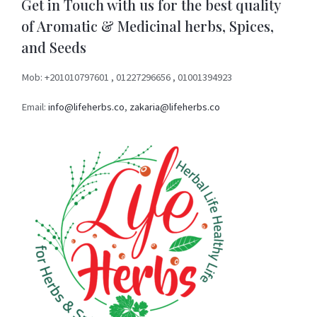
Get in Touch with us for the best quality
of Aromatic & Medicinal herbs, Spices,
and Seeds
Mob: +201010797601 , 01227296656 , 01001394923
Email:
info@lifeherbs.co
,
zakaria@lifeherbs.co