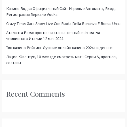
h
Казино Водка Официальный Сайт Игровые Автоматы, Вход,
f
Регистрация Зеркало Vodka
o
Crazy Time: Gara Show Live Con Ruota Della Bonanza E Bonus Unici
r
Аталанта Рома: прогноз и ставка точный счёт матча
:
чемпионата Италии 12 мая 2024
Топ казино Рейтинг Лучшие онлайн казино 2024 на деньги
Лацио Ювентус, 10 мая: где смотреть матч Серии А, прогноз,
составы
Recent Comments