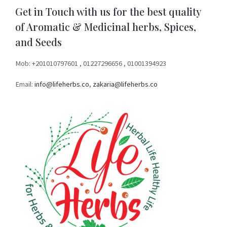
Get in Touch with us for the best quality
of Aromatic & Medicinal herbs, Spices,
and Seeds
Mob: +201010797601 , 01227296656 , 01001394923
Email:
info@lifeherbs.co
,
zakaria@lifeherbs.co