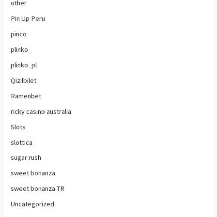
other
Pin Up Peru
pinco
plinko
plinko_pl
Qizilbilet
Ramenbet
ricky casino australia
Slots
slottica
sugar rush
sweet bonanza
sweet bonanza TR
Uncategorized