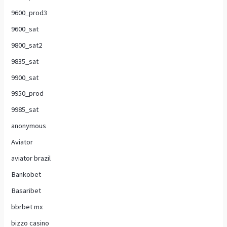
9600_prod3
9600_sat
9800_sat2
9835_sat
9900_sat
9950_prod
9985_sat
anonymous
Aviator
aviator brazil
Bankobet
Basaribet
bbrbet mx
bizzo casino