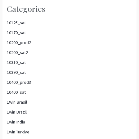
Categories
10125_sat
10170_sat
10200_prod2
10200_sat2
10310_sat
10390_sat
10400_prod3
10400_sat
1Win Brasil
1win Brazil
1win India
1win Turkiye