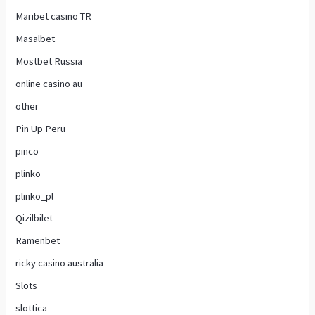
Maribet casino TR
Masalbet
Mostbet Russia
online casino au
other
Pin Up Peru
pinco
plinko
plinko_pl
Qizilbilet
Ramenbet
ricky casino australia
Slots
slottica