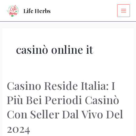
Skip
MAI
Life Herbs
to
MEN
content
casinò online it
Casino Reside Italia: I
Casino
Reside
Più Bei Periodi Casinò
Italia:
I
Con Seller Dal Vivo Del
Più
Bei
2024
Periodi