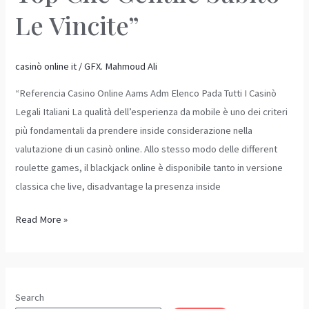
We
Le Vincite”
Top
Che
casinò online it
/
GFX. Mahmoud Ali
Gentile
Subito
“Referencia Casino Online Aams Adm Elenco Pada Tutti I Casinò
Le
Legali Italiani La qualità dell’esperienza da mobile è uno dei criteri
Vincite”
più fondamentali da prendere inside considerazione nella
valutazione di un casinò online. Allo stesso modo delle different
roulette games, il blackjack online è disponibile tanto in versione
classica che live, disadvantage la presenza inside
Read More »
Search