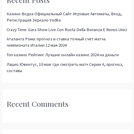
h
Казино Водка Официальный Сайт Игровые Автоматы, Вход,
f
Регистрация Зеркало Vodka
o
Crazy Time: Gara Show Live Con Ruota Della Bonanza E Bonus Unici
r
Аталанта Рома: прогноз и ставка точный счёт матча
:
чемпионата Италии 12 мая 2024
Топ казино Рейтинг Лучшие онлайн казино 2024 на деньги
Лацио Ювентус, 10 мая: где смотреть матч Серии А, прогноз,
составы
Recent Comments