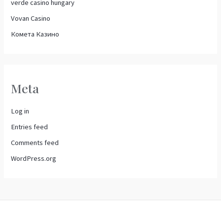
verde casino hungary
Vovan Casino
Комета Казино
Meta
Log in
Entries feed
Comments feed
WordPress.org