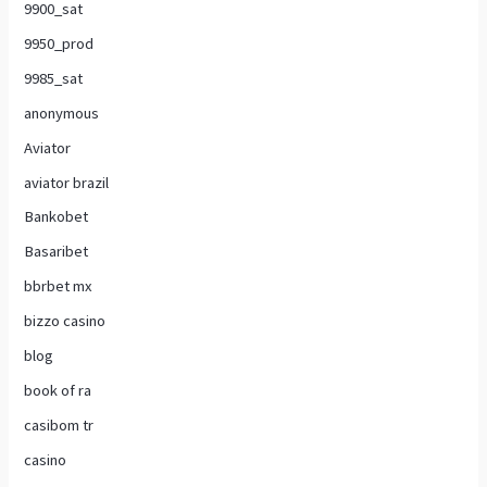
9900_sat
9950_prod
9985_sat
anonymous
Aviator
aviator brazil
Bankobet
Basaribet
bbrbet mx
bizzo casino
blog
book of ra
casibom tr
casino