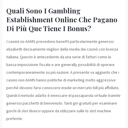
Quali Sono I Gambling
Establishment Online Che Pagano
Di Più Que Tiene I Bonus?
I casinò no AAMS prevedono benefit particolarmente generosi
elizabeth decisamente migliori della media dei casinò con licenza
italiana. Questo è antecedente da una serie di fattori come la
bassa imposizione fiscale e are generally possibilità di operare
contemporaneamente su più nazioni. A presente va aggiunto che i
casino non AAMS hanno politiche di marketing molto aggressive
perché devono farsi conoscere inside un mercato bill più affollato.
Quindi il metodo adatto è innescare el passaparola virtuale tramite
generosi pacchetti di benvenuto. Tanti giri gratuiti per esaminare
giochi di slot diversi oppure da utilizzare sulle lo slot machine
preferite.