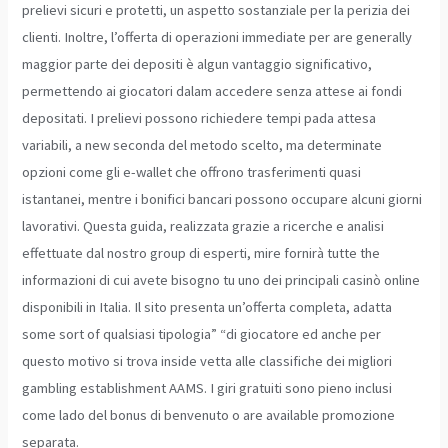
prelievi sicuri e protetti, un aspetto sostanziale per la perizia dei
clienti. Inoltre, l’offerta di operazioni immediate per are generally
maggior parte dei depositi è algun vantaggio significativo,
permettendo ai giocatori dalam accedere senza attese ai fondi
depositati. I prelievi possono richiedere tempi pada attesa
variabili, a new seconda del metodo scelto, ma determinate
opzioni come gli e-wallet che offrono trasferimenti quasi
istantanei, mentre i bonifici bancari possono occupare alcuni giorni
lavorativi. Questa guida, realizzata grazie a ricerche e analisi
effettuate dal nostro group di esperti, mire fornirà tutte the
informazioni di cui avete bisogno tu uno dei principali casinò online
disponibili in Italia. Il sito presenta un’offerta completa, adatta
some sort of qualsiasi tipologia” “di giocatore ed anche per
questo motivo si trova inside vetta alle classifiche dei migliori
gambling establishment AAMS. I giri gratuiti sono pieno inclusi
come lado del bonus di benvenuto o are available promozione
separata.