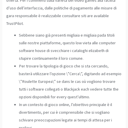
offerta. Per i commenti sulla varietà dei video games alla facilità
d’uso dell’interfaccia, dalle politiche di pagamento alle misure di
gara responsabile è realizzabile consultare siti are available
TrustPilot.
Sebbene siano già presenti migliaia e migliaia pada titoli
sulle nostre piattaforme, questo low vieta alle computer
software house di svecchiare i cataloghi elizabeth di
stupire continuamente il loro comune.
Per trovare la tipologia di gioco che si sta cercando,
basterà utilizzare l’opzione \”Cerca\”, digitando ad esempio
\”Roulette Europea\” se dans le cas où vogliono trovare
tutti i software collegati o Blackjack each vedere tutte the
opzioni disponibili for every quest’ultimo.
In un contesto di gioco online, l’obiettivo principale è il
divertimento, per cui è comprensibile che si vogliano
schivare preoccupazioni legate ai tempi di attesa per i
prelievi.