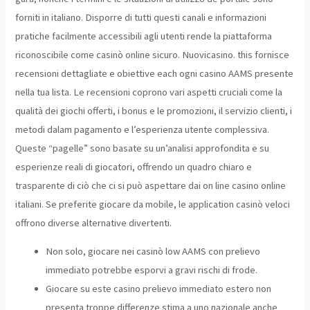
forniti in italiano. Disporre di tutti questi canali e informazioni
pratiche facilmente accessibili agli utenti rende la piattaforma
riconoscibile come casinò online sicuro. Nuovicasino. this fornisce
recensioni dettagliate e obiettive each ogni casino AAMS presente
nella tua lista. Le recensioni coprono vari aspetti cruciali come la
qualità dei giochi offerti, i bonus e le promozioni, il servizio clienti, i
metodi dalam pagamento e l’esperienza utente complessiva.
Queste “pagelle” sono basate su un’analisi approfondita e su
esperienze reali di giocatori, offrendo un quadro chiaro e
trasparente di ciò che ci si può aspettare dai on line casino online
italiani. Se preferite giocare da mobile, le application casinò veloci
offrono diverse alternative divertenti.
Non solo, giocare nei casinò low AAMS con prelievo
immediato potrebbe esporvi a gravi rischi di frode.
Giocare su este casino prelievo immediato estero non
presenta troppe differenze stima a uno nazionale anche