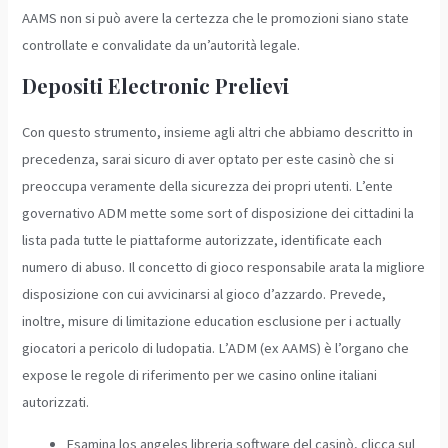
AAMS non si può avere la certezza che le promozioni siano state
controllate e convalidate da un’autorità legale.
Depositi Electronic Prelievi
Con questo strumento, insieme agli altri che abbiamo descritto in
precedenza, sarai sicuro di aver optato per este casinò che si
preoccupa veramente della sicurezza dei propri utenti. L’ente
governativo ADM mette some sort of disposizione dei cittadini la
lista pada tutte le piattaforme autorizzate, identificate each
numero di abuso. Il concetto di gioco responsabile arata la migliore
disposizione con cui avvicinarsi al gioco d’azzardo. Prevede,
inoltre, misure di limitazione education esclusione per i actually
giocatori a pericolo di ludopatia. L’ADM (ex AAMS) è l’organo che
expose le regole di riferimento per we casino online italiani
autorizzati.
Esamina los angeles libreria software del casinò, clicca sul