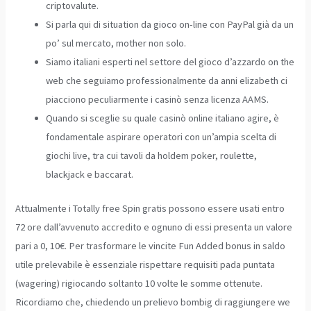
criptovalute.
Si parla qui di situation da gioco on-line con PayPal già da un
po’ sul mercato, mother non solo.
Siamo italiani esperti nel settore del gioco d’azzardo on the
web che seguiamo professionalmente da anni elizabeth ci
piacciono peculiarmente i casinò senza licenza AAMS.
Quando si sceglie su quale casinò online italiano agire, è
fondamentale aspirare operatori con un’ampia scelta di
giochi live, tra cui tavoli da holdem poker, roulette,
blackjack e baccarat.
Attualmente i Totally free Spin gratis possono essere usati entro
72 ore dall’avvenuto accredito e ognuno di essi presenta un valore
pari a 0, 10€. Per trasformare le vincite Fun Added bonus in saldo
utile prelevabile è essenziale rispettare requisiti pada puntata
(wagering) rigiocando soltanto 10 volte le somme ottenute.
Ricordiamo che, chiedendo un prelievo bombig di raggiungere we