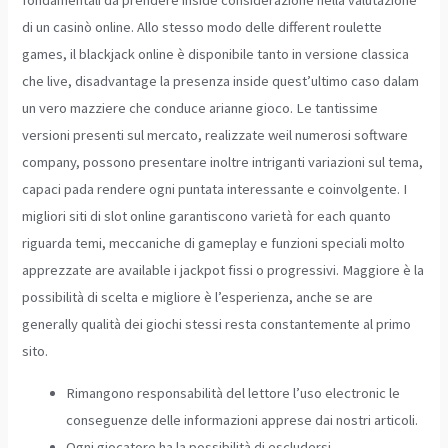
fondamentali da prendere inside considerazione nella valutazione
di un casinò online. Allo stesso modo delle different roulette
games, il blackjack online è disponibile tanto in versione classica
che live, disadvantage la presenza inside quest’ultimo caso dalam
un vero mazziere che conduce arianne gioco. Le tantissime
versioni presenti sul mercato, realizzate weil numerosi software
company, possono presentare inoltre intriganti variazioni sul tema,
capaci pada rendere ogni puntata interessante e coinvolgente. I
migliori siti di slot online garantiscono varietà for each quanto
riguarda temi, meccaniche di gameplay e funzioni speciali molto
apprezzate are available i jackpot fissi o progressivi. Maggiore è la
possibilità di scelta e migliore è l’esperienza, anche se are
generally qualità dei giochi stessi resta constantemente al primo
sito.
Rimangono responsabilità del lettore l’uso electronic le
conseguenze delle informazioni apprese dai nostri articoli.
Ogni giocatore ha la possibilità di escludersi