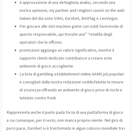
A approvazione di una dettagliata analisi, secondo una
nostra opinione, my partner and i migliori casinò on the web
italiani del dia sono SNAI, Eurobet, BetFlag e LeoVegas.
Per giocare alle slot machine game con soldi favorevole di
questo responsabile, qui trovate una” “retahíla degli
operatori che le offrono.
promozioni aggiunge un valore significativo, mentre il
supporto clienti dedicato contribuisce a creare este
ambiente di gioco accogliente.
La lista di gambling establishment online AAMS più popolari
e consigliati dalla nostra redazione soddisfatutte le misure
di sicurezza offrendo un ambiente di gioco privo di rischi e
tutelato contro frodi.
Rappresenta anche il punto pada forza di una piattaforma di gioco
a cui comunque, per il resto, non manca proprio niente. Nel giro di
poco pace, Eurobet si è trasformato in algun colosso mondiale tra i