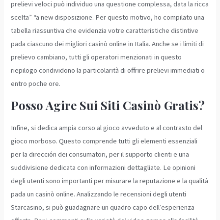
prelievi veloci può individuo una questione complessa, data la ricca
scelta” “a new disposizione. Per questo motivo, ho compilato una
tabella riassuntiva che evidenzia votre caratteristiche distintive
pada ciascuno dei migliori casinò online in Italia. Anche se i limiti di
prelievo cambiano, tutti gli operatori menzionati in questo
riepilogo condividono la particolarità di offrire prelievi immediati o
entro poche ore.
Posso Agire Sui Siti Casinò Gratis?
Infine, si dedica ampia corso al gioco avveduto e al contrasto del
gioco morboso. Questo comprende tutti gli elementi essenziali
per la dirección dei consumatori, per il supporto clienti e una
suddivisione dedicata con informazioni dettagliate. Le opinioni
degli utenti sono importanti per misurare la reputazione e la qualità
pada un casinò online. Analizzando le recensioni degli utenti
Starcasino, si può guadagnare un quadro capo dell’esperienza