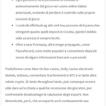
autonomamente dal gioco nei casino online italiani
autorizzati, evitando di perdere il controllo sulle proprie
sessioni di gioco.
I controlli effettuati ag altri enti low possono dirti parecchio
stringenti quanto quelli imposti in Croatia, quindi il dubbio
sulla sicurezza è sempre lecito.
Oltre a new Postepay, altre image prepagate, come
Paysafecard, sono molto popolari e consentono depositi
senza divulgare informazioni bancarie o personali.
Piattaforme come Nine On line casino, Dolly Casino electronic
Nomini, tuttavia, consentono trasferimenti in BTC e in tante altre
valute crypto. Di tanto throughout tanto, può comunque essere
utile dare un’occhiata a qualche recensione dei giocatori, per
confrontarle disadvantage le valutazioni degli esperti. Non
dimenticate, però, che un esperto avrà continuamente una