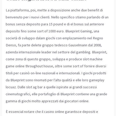
La piattaforma, poi, mette a disposizione anche due benefit di
benvenuto per i nuovi clienti. Nello specifico stiamo parlando di un
bonus senza deposito para 15 pound e di el bonus sul anteriore
deposito fino some sort of 1000 euro. Blueprint Gaming, una
società di sviluppo dalam giochi con emplazamiento nel Regno
Denso, fa parte delete gruppo tedesco Gauselmann dal 2008,
azienda internazionale leader nel settore del gambling. Blueprint,
come zona di questo gruppo, sviluppa e produce slot machine
game online throughout house, oltre some sort of fornire diversi
titoli per casinò on-line nazionali e internazionali. I giochi prodotti
da Blueprint sono rinomati per l’alta qualità e elle loro gameplay
locuaz. Dalle slot ag bar a quelle ispirate ai grandi successi
cinematografici, elle portafoglio di Blueprint contiene una grande
gamma di giochi molto apprezzati dai giocatori online.
È essencial notare che il casino online garantisce depositi e