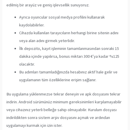
edilmiş bir arayüz ve geniş işlevsellik sunuyoruz.
Ayrıca oyuncular sosyal medya profilini kullanarak
kaydolabilirler.
Cihazda kullanılan tarayıcıların herhangi birine sitenin adını
veya alan adını girmek yeterlidir.
İlk depozito, kayıt işleminin tamamlanmasından sonraki 15
dakika içinde yapılırsa, bonus miktarı 300 €’ya kadar %125
olacaktır.
Bu adımları tamamladığınızda hesabınız aktif hale gelir ve
uygulamanın tüm özelliklerine erişim sağlanır.
Bu uygulama yüklenmezse tekrar deneyin ve apk dosyasını tekrar
indirin. Android sürümünüz minimum gereksinimleri karşılamayabilir
veya cihazınız yeterli belleğe sahip olmayabilir. Kurulum dosyası
indirildikten sonra sistem arşiv dosyasını açmak ve ardından
uygulamayı kurmak için izin ister.