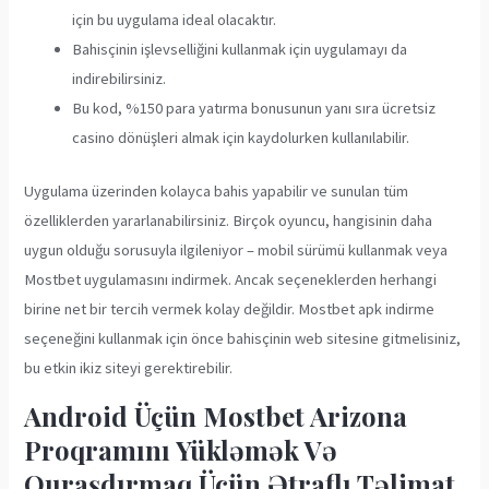
için bu uygulama ideal olacaktır.
Bahisçinin işlevselliğini kullanmak için uygulamayı da
indirebilirsiniz.
Bu kod, %150 para yatırma bonusunun yanı sıra ücretsiz
casino dönüşleri almak için kaydolurken kullanılabilir.
Uygulama üzerinden kolayca bahis yapabilir ve sunulan tüm
özelliklerden yararlanabilirsiniz. Birçok oyuncu, hangisinin daha
uygun olduğu sorusuyla ilgileniyor – mobil sürümü kullanmak veya
Mostbet uygulamasını indirmek. Ancak seçeneklerden herhangi
birine net bir tercih vermek kolay değildir. Mostbet apk indirme
seçeneğini kullanmak için önce bahisçinin web sitesine gitmelisiniz,
bu etkin ikiz siteyi gerektirebilir.
Android Üçün Mostbet Arizona
Proqramını Yükləmək Və
Quraşdırmaq Üçün Ətraflı Təlimat