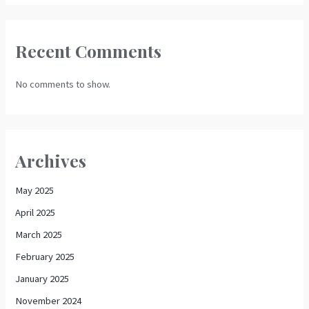
Recent Comments
No comments to show.
Archives
May 2025
April 2025
March 2025
February 2025
January 2025
November 2024