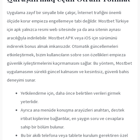
Uygulama zayıf bir sinyalle bile çalışır, İnternet trafiğini önemli
ölçüde korur empieza engellemeye tabi değildir. Mostbet Türkiye
için apk yalnızca resmi web sitesinde ya da ana sitenin aynası
aracılığıyla indirilebilir. Mostbet APK veya iOS için sürümünü
indirerek bonus almak imkansızdır. Otomatik güncellemeleri
etkinleştirmek, bizim kullanıcıların sobre son özellikleri empieza
güvenlik iyileştirmelerini kaçırmamasını sağlar. Bu yöntem, Mostbet
uygulamasının sürekli güncel kalmasını ve kesintisiz, güvenli bahis
deneyimi sunar.
Yetkilendirme için, daha önce belirtilen verileri girmek
yeterlidir.
Ayrıca ana menüde konuşma arayüzleri anahtarı, destek
irtibat kişilerine bağlantılar, en yaygın soru ve cevaplara
sahip bir bölüm bulunur.
Bu bir akıllı telefona veya tablete kurulum gerektiren özel