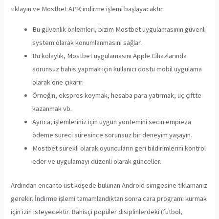
tıklayın ve Mostbet APK indirme işlemi başlayacaktır.
Bu güvenlik önlemleri, bizim Mostbet uygulamasının güvenli
system olarak konumlanmasını sağlar.
Bu kolaylık, Mostbet uygulamasını Apple Cihazlarında
sorunsuz bahis yapmak için kullanıcı dostu mobil uygulama
olarak öne çıkarır.
Örneğin, ekspres koymak, hesaba para yatırmak, üç çiftte
kazanmak vb.
Ayrıca, işlemleriniz için uygun yontemini secin empieza
ödeme sureci süresince sorunsuz bir deneyim yaşayın.
Mostbet sürekli olarak oyuncuların geri bildirimlerini kontrol
eder ve uygulamayı düzenli olarak günceller.
Ardından encanto üst köşede bulunan Android simgesine tıklamanız
gerekir. İndirme işlemi tamamlandıktan sonra cara programı kurmak
için izin isteyecektir. Bahisçi popüler disiplinlerdeki (futbol, ​​