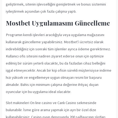
geliştirmek, sitenin işlevselliğini genişletmek ve bonus sistemini
iyileştirmek açısından çok fazla çalışma yaptı.
Mostbet Uygulamasını Güncelleme
Programın kendi işlevleri aracılığıyla veya uygulama mağazasını
kullanarak güncelleme yapabilirsiniz. Mostbet’i ücretsiz olarak
indirebildiğiniz için sonraki tüm işlemler ayrıca ödeme gerektirmez.
Kullanıcı ofis sitesini nadiren ziyaret ederse onun için optimize
edilmiş bir sürüm yeterli olacaktır, bu da fazladan cihaz belleğini
işgal etmeyecektir. Ancak bir kişi ofisin sürekli müşterisiyse indirme
hızı yüksek ve engellemeye uygun olmayan resmi bir başvuru
almalıdır. Bahis için minimum çalışma değerine ihtiyaç duyan
oyuncular için bu uygulama ideal olacaktır.
Slot makineleri On line casino ve Canlı Casino sekmesinde
bulunabilir. İsme göre arama yapmak için ayrı bir özel dize
kullanabilirsiniz. Casino oyun deposunda 200 sağlayıcının slotları