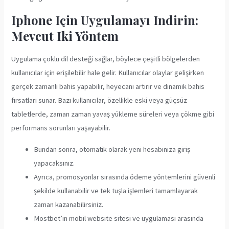
Iphone Için Uygulamayı Indirin:
Mevcut Iki Yöntem
Uygulama çoklu dil desteği sağlar, böylece çeşitli bölgelerden
kullanıcılar için erişilebilir hale gelir. Kullanıcılar olaylar gelişirken
gerçek zamanlı bahis yapabilir, heyecanı artırır ve dinamik bahis
fırsatları sunar. Bazı kullanıcılar, özellikle eski veya güçsüz
tabletlerde, zaman zaman yavaş yükleme süreleri veya çökme gibi
performans sorunları yaşayabilir.
Bundan sonra, otomatik olarak yeni hesabınıza giriş
yapacaksınız.
Ayrıca, promosyonlar sırasında ödeme yöntemlerini güvenli
şekilde kullanabilir ve tek tuşla işlemleri tamamlayarak
zaman kazanabilirsiniz.
Mostbet’in mobil website sitesi ve uygulaması arasında