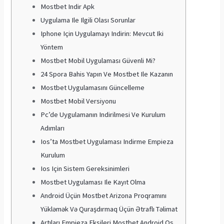
Mostbet Indir Apk
Uygulama Ile Ilgili Olası Sorunlar
Iphone Için Uygulamayı Indirin: Mevcut Iki
Yöntem
Mostbet Mobil Uygulaması Güvenli Mi?
24 Spora Bahis Yapın Ve Mostbet Ile Kazanın
Mostbet Uygulamasını Güncelleme
Mostbet Mobil Versiyonu
Pc’de Uygulamanın Indirilmesi Ve Kurulum
Adımları
Ios’ta Mostbet Uygulaması Indirme Empieza
Kurulum
Ios Için Sistem Gereksinimleri
Mostbet Uygulaması Ile Kayıt Olma
Android Üçün Mostbet Arizona Proqramını
Yükləmək Və Quraşdırmaq Üçün Ətraflı Təlimat
Artıları Empieza Eksileri Mostbet Android Os