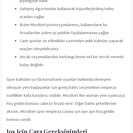
piyangolar kaldı.
Gelişmiş algoritmalar kullanarak kişiselleştirilmiş bahis
oranları sağlar.
Bizim Mostbet promosyonlarımız, kullanıcıların bu
fırsatlardan sobre iyi şekilde faydalanmasını sağlar.
Canlı sporlar ve etkinlikler üzerinden anlık bahisler yaparak
maçları izleyebilirsiniz.
Ancak seçeneklerden herhangi birine net bir tercih vermek
kolay değildir.
Spor bahisleri ya da kumarhane oyunları hakkında deneyimi
olmayan yeni başlayanlar için geniş bahis seçenekleri empieza
özellikler kafa karıştırıcı olabilir. Mostbet the woman yeni oyuncuya
hoş geldin bonusu cabeza fırsatı verir. Diğer bahis şirketlerinin
aksine, Mostbet spor empieza casino için ayrı ayrı hoş geldin
bonusu vardır.
Ios Için Cara Gereksinimleri