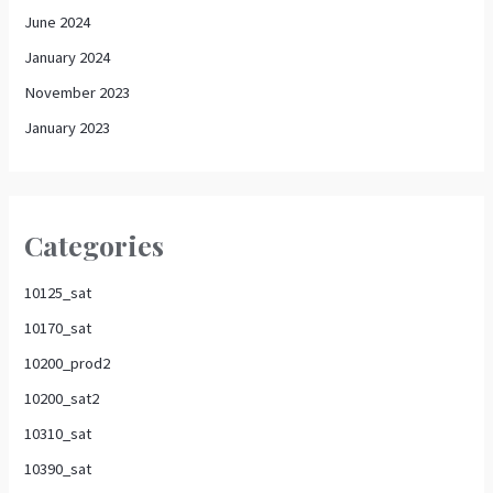
June 2024
January 2024
November 2023
January 2023
Categories
10125_sat
10170_sat
10200_prod2
10200_sat2
10310_sat
10390_sat