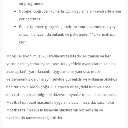
bir programdır.
Google, doğrudan kumarla ilgili uygulamaları kendi sitelerine
yerleştirmez.
Bu tür işlemleri gerçekleştirdikten sonra, istenen dosyayı
cihazın hafızasında bulmak ve paketinden” “çıkarmak için
kalır.
Mobil versiyonumuz, kullanıcılarımıza istedikleri zaman ve her
yerde bahis yapma imkanı tanır. Türkiye’deki oyuncularımız da bu
avantajdan” “yararlanabilir. Uygulamanın yanı sıra, mobil
versiyonumuz de uma aynı şekilde güvenlidir ve kullanımı oldukça
basittir. Etkinliklerin çoğu uluslararası düzeydeki turnuvalarda
mevcuttur, ancak bölgesel düzeyde oyunlar de uma bulabilirsiniz.
Mostbet için özel masaüstü uygulama bulunmasa da, kullanıcılar
Mostbet te masaüstü kısayolu oluşturarak hizmetlerin ve
özelliklerin tamamına erişebilirler.