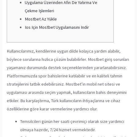
Uygulama Üzerinden Afin De Yatırma Ve
Çekme Işlemleri
Mostbet Az Yükle
Ios Için Mostbet Uygulamasını Indir
Kullanıcılarımız, kendilerine uygun dilde kolayca yardım alabilir,
böylece sorularına hızlıca çözüm bulabilirler. Mostbet giriş sorunları
yaşamanız durumunda destek seçeneklerinden yararlanabilirsiniz.
Platformumuzda spor bahislerine katılabilir ve en kaliteli tahmin
stratejilerini tatbik edebilirsiniz. Mostbet’in mobil net sitesi ve
uygulaması arasında seçim yapmak, kullanıcıların bahis deneyimini
etkiler. Bu karşılaştırma, Türk kullanıcıların ihtiyaçlarına ve cihaz
özelliklerine göre karar vermelerine yardımcı olur.
Temsilcileri günün her saati çevrimiçi olarak size yardımcı
olmaya hazırdır, 7/24 hizmet vermektedir.