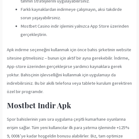
tahmin stratejilerini uygulayabilirsiniz.
Farklı kaynaklardan indirmeye çalışmayın, aksi takdirde
sorun yaşayabilirsiniz.
Mostbet Casino indir işlemini yalnızca App Store üzerinden
gerçekleştirin.
Apk indirme seçeneğini kullanmak için önce bahis şirketinin website
sitesine gitmelisiniz – bunun için aktif bir ayna gerekebilir. İndirme,
App-store üzerinden gerçekleşirse yardımcı kaynaklara gerek
yoktur. Bahisçinin işlevselliğini kullanmak için uygulamayı da
indirebilirsiniz. Bu bir akıllı telefona veya tablete kurulum gerektiren
özel bir programdır.
Mostbet Indir Apk
Spor bahislerinin yanı sıra uygulama çeşitli kumarhane oyunlarına
erişim sağlar. Tüm yeni kullanıcılar ilk para yatırma işleminde +125%
9, 000₺’ye kadar hoşgeldin bonusu alabilirler. Biz, tam optimize