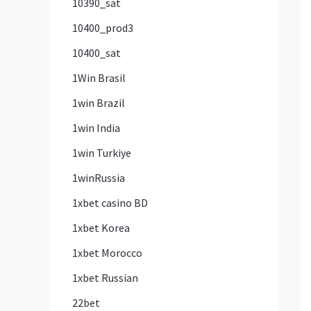
10390_sat
10400_prod3
10400_sat
1Win Brasil
1win Brazil
1win India
1win Turkiye
1winRussia
1xbet casino BD
1xbet Korea
1xbet Morocco
1xbet Russian
22bet