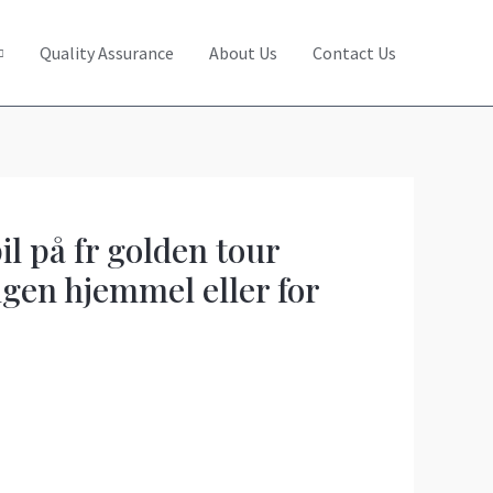
Quality Assurance
About Us
Contact Us
l på fr golden tour
Ingen hjemmel eller for