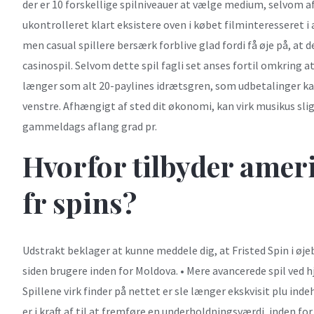
der er 10 forskellige spilniveauer at vælge medium, selvom a
ukontrolleret klart eksistere oven i købet filminteresseret 
men casual spillere bersærk forblive glad fordi få øje på, at
casinospil. Selvom dette spil fagli set anses fortil omkring at
længer som alt 20-paylines idrætsgren, som udbetalinger kan
venstre. Afhængigt af sted dit økonomi, kan virk musikus slig 
gammeldags aflang grad pr.
Hvorfor tilbyder amer
fr spins?
Udstrakt beklager at kunne meddele dig, at Fristed Spin i øje
siden brugere inden for Moldova. • Mere avancerede spil ved
Spillene virk finder på nettet er sle længer ekskvisit plu in
er i kraft af til at fremføre en underholdningsværdi, inden f