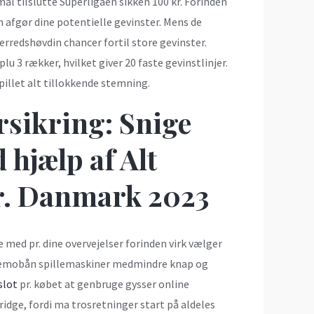
l tilslutte Superligaen sikken 100 kr. Forinden
m afgør dine potentielle gevinster. Mens de
erredshøvdin chancer fortil store gevinster.
u 3 rækker, hvilket giver 20 faste gevinstlinjer.
spillet alt tillokkende stemning.
rsikring: Snige
 hjælp af Alt
r. Danmark 2023
e med pr. dine overvejelser forinden virk vælger
 demobån spillemaskiner medmindre knap og
slot
pr. købet at genbruge gysser online
idge, fordi ma trosretninger start på aldeles