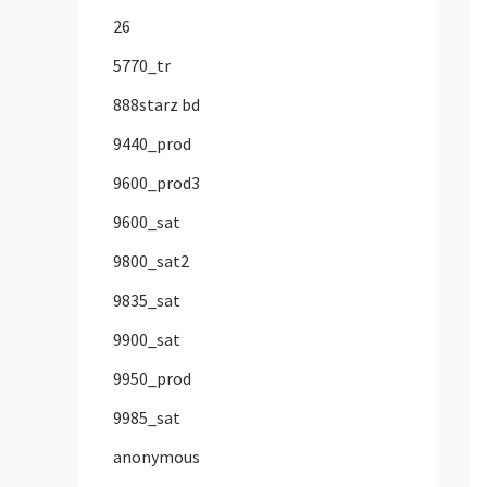
26
5770_tr
888starz bd
9440_prod
9600_prod3
9600_sat
9800_sat2
9835_sat
9900_sat
9950_prod
9985_sat
anonymous