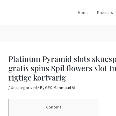
Home
Products
st
vigation
Platinum Pyramid slots skuespi
gratis spins Spil flowers slot 
rigtige kortvarig
/
Uncategorized
/ By
GFX. Mahmoud Ali
Content