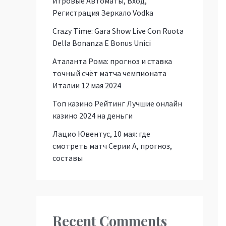
Игровые Автоматы, Вход,
Регистрация Зеркало Vodka
Crazy Time: Gara Show Live Con Ruota
Della Bonanza E Bonus Unici
Аталанта Рома: прогноз и ставка
точный счёт матча чемпионата
Италии 12 мая 2024
Топ казино Рейтинг Лучшие онлайн
казино 2024 на деньги
Лацио Ювентус, 10 мая: где
смотреть матч Серии А, прогноз,
составы
Recent Comments