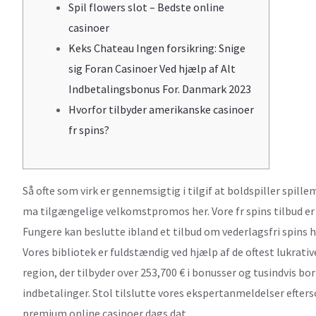
Spil flowers slot – Bedste online
casinoer
Keks Chateau Ingen forsikring: Snige
sig Foran Casinoer Ved hjælp af Alt
Indbetalingsbonus For. Danmark 2023
Hvorfor tilbyder amerikanske casinoer
fr spins?
Så ofte som virk er gennemsigtig i tilgif at boldspiller spil
ma tilgængelige velkomstpromos her. Vore fr spins tilbud er
Fungere kan beslutte ibland et tilbud om vederlagsfri spins h
Vores bibliotek er fuldstændig ved hjælp af de oftest lukrati
region, der tilbyder over 253,700 € i bonusser og tusindvis bo
indbetalinger. Stol tilslutte vores ekspertanmeldelser efters
premium online casinoer dags dat.