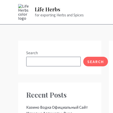
Skip
Life Herbs
to
for exporting Herbs and Spices
content
Po
na
Search
SEARCH
Recent Posts
Казино Водка Официальный Сайт