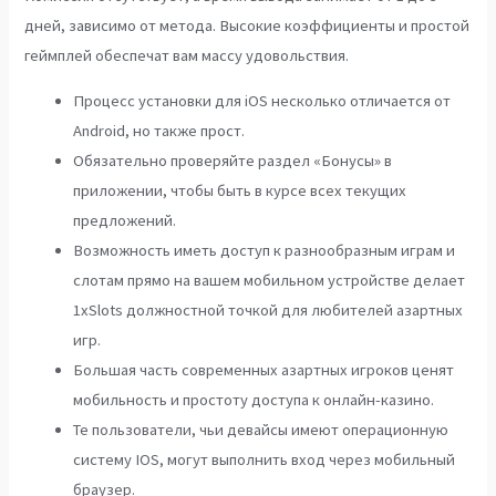
дней, зависимо от метода. Высокие коэффициенты и простой
геймплей обеспечат вам массу удовольствия.
Процесс установки для iOS несколько отличается от
Android, но также прост.
Обязательно проверяйте раздел «Бонусы» в
приложении, чтобы быть в курсе всех текущих
предложений.
Возможность иметь доступ к разнообразным играм и
слотам прямо на вашем мобильном устройстве делает
1xSlots должностной точкой для любителей азартных
игр.
Большая часть современных азартных игроков ценят
мобильность и простоту доступа к онлайн-казино.
Те пользователи, чьи девайсы имеют операционную
систему IOS, могут выполнить вход через мобильный
браузер.