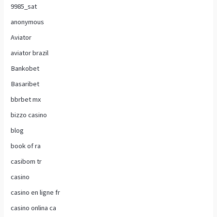
9985_sat
anonymous
Aviator
aviator brazil
Bankobet
Basaribet
bbrbet mx
bizzo casino
blog
book of ra
casibom tr
casino
casino en ligne fr
casino onlina ca