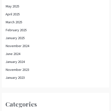
May 2025
April 2025
March 2025
February 2025
January 2025
November 2024
June 2024
January 2024
November 2023
January 2023
Categories