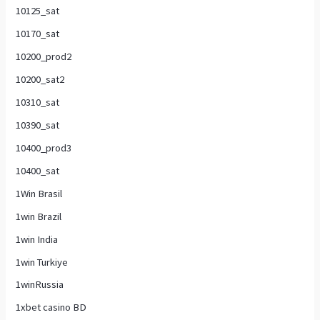
10125_sat
10170_sat
10200_prod2
10200_sat2
10310_sat
10390_sat
10400_prod3
10400_sat
1Win Brasil
1win Brazil
1win India
1win Turkiye
1winRussia
1xbet casino BD