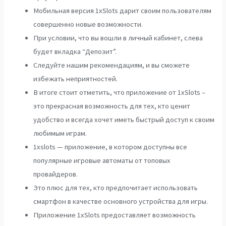
Мобильная версия 1xSlots дарит своим пользователям
совершенно новые возможности.
При условии, что вы вошли в личный кабинет, слева
будет вкладка “Депозит”.
Следуйте нашим рекомендациям, и вы сможете
избежать неприятностей.
В итоге стоит отметить, что приложение от 1xSlots –
это прекрасная возможность для тех, кто ценит
удобство и всегда хочет иметь быстрый доступ к своим
любимым играм.
1xslots — приложение, в котором доступны все
популярные игровые автоматы от топовых
провайдеров.
Это плюс для тех, кто предпочитает использовать
смартфон в качестве основного устройства для игры.
Приложение 1xSlots предоставляет возможность