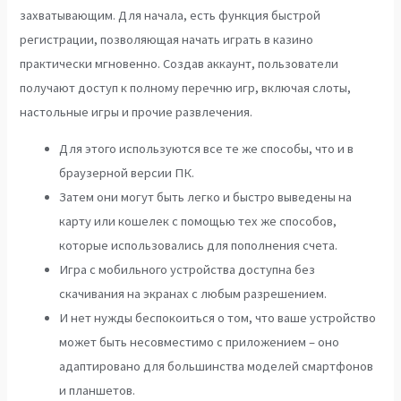
захватывающим. Для начала, есть функция быстрой
регистрации, позволяющая начать играть в казино
практически мгновенно. Создав аккаунт, пользователи
получают доступ к полному перечню игр, включая слоты,
настольные игры и прочие развлечения.
Для этого используются все те же способы, что и в
браузерной версии ПК.
Затем они могут быть легко и быстро выведены на
карту или кошелек с помощью тех же способов,
которые использовались для пополнения счета.
Игра с мобильного устройства доступна без
скачивания на экранах с любым разрешением.
И нет нужды беспокоиться о том, что ваше устройство
может быть несовместимо с приложением – оно
адаптировано для большинства моделей смартфонов
и планшетов.