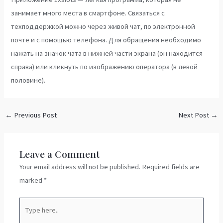
занимает много места в смартфоне. Связаться с
техподдержкой можно через живой чат, по электронной
почте и с помощью телефона. Для обращения необходимо
нажать на значок чата в нижней части экрана (он находится
справа) или кликнуть по изображению оператора (в левой
половине).
←
Previous Post
Next Post
→
Leave a Comment
Your email address will not be published.
Required fields are
marked
*
Type
here..