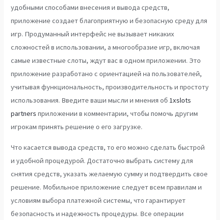
удобными способами внесения и вывода средств,
приложение создает благоприятную и безопасную среду для
игр. Продуманный интерфейс не вызывает никаких
сложностей в использовании, а многообразие игр, включая
самые известные слоты, ждут вас в одном приложении. Это
приложение разработано с ориентацией на пользователей,
учитывая функциональность, производительность и простоту
использования. Введите ваши мысли и мнения об
1xslots
partners
приложении в комментарии, чтобы помочь другим
игрокам принять решение о его загрузке.
Что касается вывода средств, то его можно сделать быстрой
и удобной процедурой. Достаточно выбрать систему для
снятия средств, указать желаемую сумму и подтвердить свое
решение. Мобильное приложение следует всем правилам и
условиям выбора платежной системы, что гарантирует
безопасность и надежность процедуры. Все операции