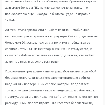
это прямой и быстрый способ выигрывать. Сравнивая версии
для смартфонов и ПК, можно однозначно заявить, что
пользователю еще никогда не было так удобно играть в
1xSlots.
Альтернатива приложению 1xslots казино — мобильная
версия, которая открывается в браузере. Сайт поддерживает
более чем 60 языков, поэтому игроки могут общаться со
специалистами СП на некоторых из них. Поэтому сегодня
скачать 1xslots — естественный выход для всех, кто любит
азартные игры и высокие выигрыши.
Приложение проверено нашими разработчиками и службой
безопасности. Казино 1xSlots зарекомендовало себя как
надежный и проверенный сервис, который предлагает
только лучшие функции и игры от ведущих разработчиков.
Преимущества его приложения действительно не оставляют
равнодушным любого игрока. Что касается безопасности,