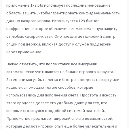
приложение 1xslots использует последние инновации в
области защиты, чтобы гарантировать конфиденциальность
данных каждого игрока. Используется 128-битное
шифрование, которое обеспечивает максимальную защиту
от любых хакерских атак. Оно предлагает широкий спектр
опций поддержки, включая доступ к службе поддержки
через приложение.
Важно отметить, что после ставки все выигрыши
автоматически учитываются на баланс игрового аккаунта.
Затем они могут быть легко и быстро выведены на карту или
кошелек с помощью тех же способов, которые
использовались для пополнения счета. Простота и ясность
этого процесса делает его удобным даже для тех, кто
впервые столкнулся с подобной системой платежей.
Приложение предлагает широкий спектр возможностей,
которые делают игровой опыт еще более увлекательным и