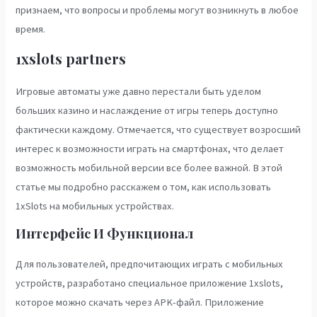
признаем, что вопросы и проблемы могут возникнуть в любое
время.
1xslots partners
Игровые автоматы уже давно перестали быть уделом
больших казино и наслаждение от игры теперь доступно
фактически каждому. Отмечается, что существует возросший
интерес к возможности играть на смартфонах, что делает
возможность мобильной версии все более важной. В этой
статье мы подробно расскажем о том, как использовать
1xSlots на мобильных устройствах.
Интерфейс И Функционал
Для пользователей, предпочитающих играть с мобильных
устройств, разработано специальное приложение 1xslots,
которое можно скачать через APK-файл. Приложение