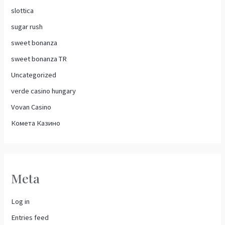
slottica
sugar rush
sweet bonanza
sweet bonanza TR
Uncategorized
verde casino hungary
Vovan Casino
Комета Казино
Meta
Log in
Entries feed