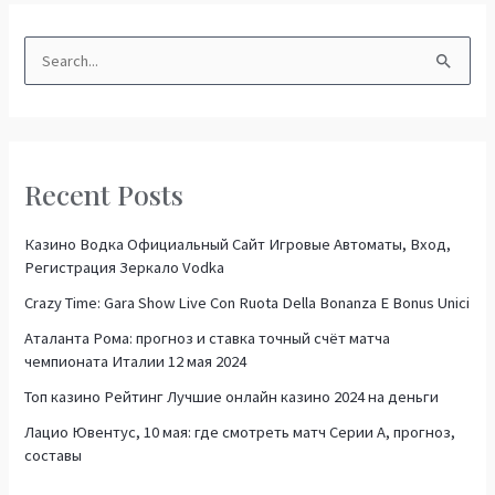
S
e
a
r
Recent Posts
c
h
Казино Водка Официальный Сайт Игровые Автоматы, Вход,
f
Регистрация Зеркало Vodka
o
Crazy Time: Gara Show Live Con Ruota Della Bonanza E Bonus Unici
r
Аталанта Рома: прогноз и ставка точный счёт матча
:
чемпионата Италии 12 мая 2024
Топ казино Рейтинг Лучшие онлайн казино 2024 на деньги
Лацио Ювентус, 10 мая: где смотреть матч Серии А, прогноз,
составы