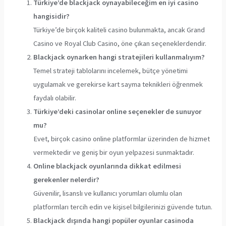
Türkiye’de blackjack oynayabileceğim en iyi casino
hangisidir?
Türkiye’de birçok kaliteli casino bulunmakta, ancak Grand
Casino ve Royal Club Casino, öne çıkan seçeneklerdendir.
Blackjack oynarken hangi stratejileri kullanmalıyım?
Temel strateji tablolarını incelemek, bütçe yönetimi
uygulamak ve gerekirse kart sayma teknikleri öğrenmek
faydalı olabilir.
Türkiye’deki casinolar online seçenekler de sunuyor
mu?
Evet, birçok casino online platformlar üzerinden de hizmet
vermektedir ve geniş bir oyun yelpazesi sunmaktadır.
Online blackjack oyunlarında dikkat edilmesi
gerekenler nelerdir?
Güvenilir, lisanslı ve kullanıcı yorumları olumlu olan
platformları tercih edin ve kişisel bilgilerinizi güvende tutun.
Blackjack dışında hangi popüler oyunlar casinoda