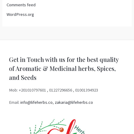
Comments feed
WordPress.org
Get in Touch with us for the best quality
of Aromatic & Medicinal herbs, Spices,
and Seeds
Mob: +201010797601 , 01227296656 , 01001394923
Email:
info@lifeherbs.co
,
zakaria@lifeherbs.co