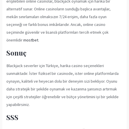
erişilebilen online casinolar, blackjack oynamak için harika bir
alternatif sunar. Online casinoların sunduğu başlıca avantajlar,
mekân sınırlamaları olmaksızın 7/24 erişim, daha fazla oyun
seçeneği ve farklı bonus imkânlarıdır. Ancak, online casino
seçiminde güvenilir ve lisanslı platformları tercih etmek çok
önemlidir
mostbet
.
Sonuç
Blackjack severler için Türkiye, harika casino seçenekleri
sunmaktadır. İster fiziksel bir casinode, ister online platformlarda
oynayın, kaliteli ve heyecan dolu bir deneyim sizi bekliyor. Oyunu
daha stratejik bir şekilde oynamak ve kazanma şansınızı artırmak
için çeşitli stratejiler öğrenebilir ve bütçe yönetimini iyi bir şekilde
yapabilirsiniz.
SSS