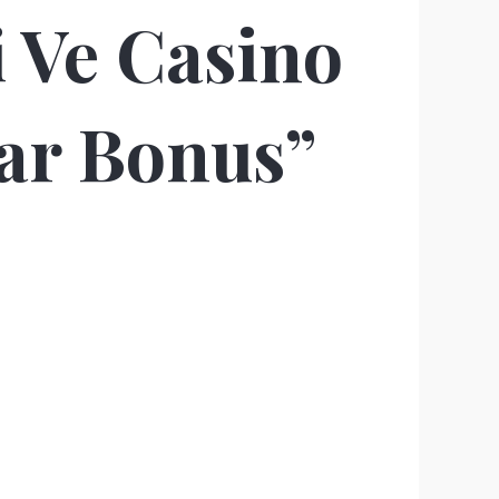
i Ve Casino
ar Bonus”