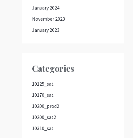
January 2024
November 2023
January 2023
Categories
10125_sat
10170_sat
10200_prod2
10200_sat2
10310_sat