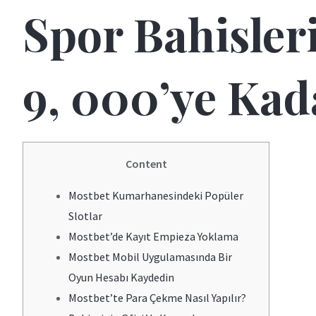
Spor Bahisler
9, 000’ye Kad
Content
Mostbet Kumarhanesindeki Popüler
Slotlar
Mostbet’de Kayıt Empieza Yoklama
Mostbet Mobil Uygulamasında Bir
Oyun Hesabı Kaydedin
Mostbet’te Para Çekme Nasıl Yapılır?