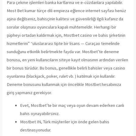
Para çekme işlemleri banka kartlarına ve e-cüzdanlara yapılabilir.
Most Bet kumar türçe dili empieza eğlence internet sayfası henüz
aşina değilseniz, bahisçinin kalitesi ve güvenilirliği ilgili kafanız da
sorular oluşması oyunculara kapalı muhtemeldir. Herhangi bir
şüpheyi ortadan kaldırmak için, Mostbet casino ve bahis şirketinin
hizmetlerini” “uluslararası tipte bir lisans — Curaçao temelinde
sunduğunu etkinlik belirtmekte fayda var. Mostbet’te deneme
bonusu, en yeni kullanıcıların siteye kayıt olmasının ardından verilen
bir bonus türüdür. Bu bonus, genellikle belirli bahisler veya casino
oyunlarına (blackjack, poker, rulet vb. ) katılmak için kullanılır.
Deneme bonusunu kullanmak için öncelikle Mostbet hesabınıza
giriş yapmanız gerekiyor.
Evet, Mostbet’te bir maç veya oyun devam ederken canlı
bahis oynayabilirsiniz.
Mostbet IN, Türk müşteriler için önde gelen bahis
destinasyonudur.