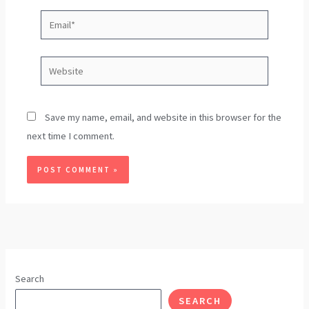
Email*
Website
Save my name, email, and website in this browser for the
next time I comment.
Search
SEARCH