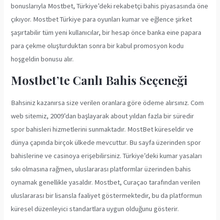
bonuslarıyla Mostbet, Türkiye’deki rekabetçi bahis piyasasında öne
çıkıyor. Mostbet Türkiye para oyunları kumar ve eğlence şirket
şaşırtabilir tüm yeni kullanıcılar, bir hesap önce banka eine papara
para çekme oluşturduktan sonra bir kabul promosyon kodu
hoşgeldin bonusu alır.
Mostbet’te Canlı Bahis Seçeneği
Bahsiniz kazanırsa size verilen oranlara göre ödeme alırsınız. Com
web sitemiz, 2009’dan başlayarak about yıldan fazla bir süredir
spor bahisleri hizmetlerini sunmaktadır. MostBet küreseldir ve
dünya çapında birçok ülkede mevcuttur. Bu sayfa üzerinden spor
bahislerine ve casinoya erişebilirsiniz. Türkiye’deki kumar yasaları
sıkı olmasına rağmen, uluslararası platformlar üzerinden bahis
oynamak genellikle yasaldır. Mostbet, Curaçao tarafından verilen
uluslararası bir lisansla faaliyet göstermektedir, bu da platformun
küresel düzenleyici standartlara uygun olduğunu gösterir.