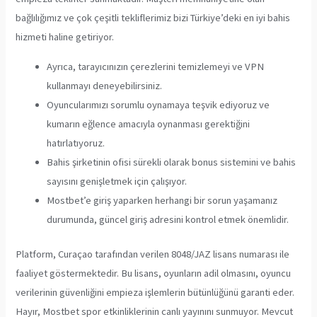
bağlılığımız ve çok çeşitli tekliflerimiz bizi Türkiye’deki en iyi bahis
hizmeti haline getiriyor.
Ayrıca, tarayıcınızın çerezlerini temizlemeyi ve VPN
kullanmayı deneyebilirsiniz.
Oyuncularımızı sorumlu oynamaya teşvik ediyoruz ve
kumarın eğlence amacıyla oynanması gerektiğini
hatırlatıyoruz.
Bahis şirketinin ofisi sürekli olarak bonus sistemini ve bahis
sayısını genişletmek için çalışıyor.
Mostbet’e giriş yaparken herhangi bir sorun yaşamanız
durumunda, güncel giriş adresini kontrol etmek önemlidir.
Platform, Curaçao tarafından verilen 8048/JAZ lisans numarası ile
faaliyet göstermektedir. Bu lisans, oyunların adil olmasını, oyuncu
verilerinin güvenliğini empieza işlemlerin bütünlüğünü garanti eder.
Hayır, Mostbet spor etkinliklerinin canlı yayınını sunmuyor. Mevcut