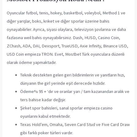
Oyuncular futbol, tenis, hokey, basketbol, voleybol, Method 1 ve
diğer yarışlar, boks, kriket ve diğer sporlar üzerine bahis
oynayabilirler. Ayrıca, siyasi olaylara, televizyon şovlarına ve daha
fazlasına weil bahis oynayabilirsiniz. Dash, HUSD, Casino Coin,
ZChash, ADA, DAI, Dexsport, TrueUSD, Axie Infinity, Binance USD,
USD Coin empieza TRON. Evet, Mostbet Türk oyunculara düzenli
olarak ödeme yapmaktadır.
Teknik destekten gelen geri bildirimlerin ve yanıtların hızı,
dünyanın the girl yerinde eşit derecede hızlıdır.
Ödeme% 95 + ‘dır ve oranlar yarı / tam kazanandan aralık ve
ters bahise kadar değişir.
Şirket spor bahisleri, sanal sporlar empieza casino
oyunlarını kabul etmektedir.
Texas Hold’em, Omaha, Seven Card Stud ve Five Card Draw
gibi farklı poker türleri vardır.