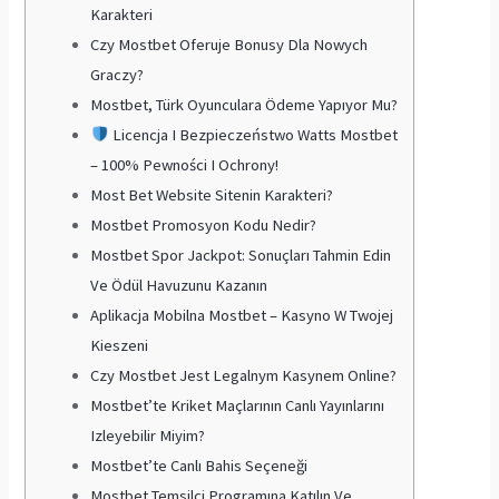
Karakteri
Czy Mostbet Oferuje Bonusy Dla Nowych
Graczy?
Mostbet, Türk Oyunculara Ödeme Yapıyor Mu?
Licencja I Bezpieczeństwo Watts Mostbet
– 100% Pewności I Ochrony!
Most Bet Website Sitenin Karakteri?
Mostbet Promosyon Kodu Nedir?
Mostbet Spor Jackpot: Sonuçları Tahmin Edin
Ve Ödül Havuzunu Kazanın
Aplikacja Mobilna Mostbet – Kasyno W Twojej
Kieszeni
Czy Mostbet Jest Legalnym Kasynem Online?
Mostbet’te Kriket Maçlarının Canlı Yayınlarını
Izleyebilir Miyim?
Mostbet’te Canlı Bahis Seçeneği
Mostbet Temsilci Programına Katılın Ve