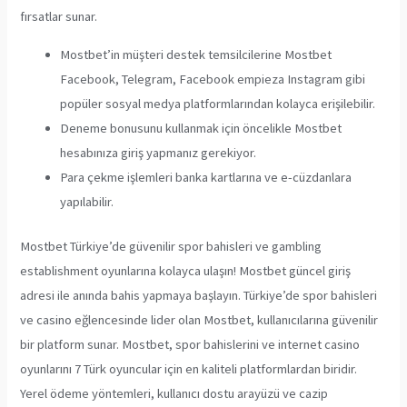
fırsatlar sunar.
Mostbet’in müşteri destek temsilcilerine Mostbet
Facebook, Telegram, Facebook empieza Instagram gibi
popüler sosyal medya platformlarından kolayca erişilebilir.
Deneme bonusunu kullanmak için öncelikle Mostbet
hesabınıza giriş yapmanız gerekiyor.
Para çekme işlemleri banka kartlarına ve e-cüzdanlara
yapılabilir.
Mostbet Türkiye’de güvenilir spor bahisleri ve gambling
establishment oyunlarına kolayca ulaşın! Mostbet güncel giriş
adresi ile anında bahis yapmaya başlayın. Türkiye’de spor bahisleri
ve casino eğlencesinde lider olan Mostbet, kullanıcılarına güvenilir
bir platform sunar. Mostbet, spor bahislerini ve internet casino
oyunlarını 7 Türk oyuncular için en kaliteli platformlardan biridir.
Yerel ödeme yöntemleri, kullanıcı dostu arayüzü ve cazip