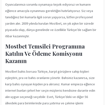
Oyuncularımızı sorumlu oynamaya teşvik ediyoruz ve kumarın
eğlence amacıyla oynanması gerektiğini hatırlatıyoruz. Siz veya
tanıdığınız biri kumarla ilgili sorun yaşıyorsa, lütfen profesyonel
yardım alın. 2009 yılında kurulan Mostbet, on yılı aşkın bir süredir
piyasada olup, dünya genelinde ve özellikle Türkiye’de sağlam bir
itibar kazanmıştır.
Mostbet Temsilci Programına
Katılın Ve Ödeme Komisyonu
Kazanın
Mostbet bahis borsası Türkiye, karşıt görüşlere sahip kişileri
eşleştirir, pra ve bahis oranlarını yönetir. Bahsiniz kazanırsa, size
karşı bahis oynayan kişiden pra alırsınız. Kumar empieza eğlence
internet bunları şirket her seçin müşterisi kendisine durante edin
alın uygun seçeneği seçebilir. Evet, Türkiye’deki ve diğer 56
ülkedeki para birimlerinde para yatırma ve çekme işlemi