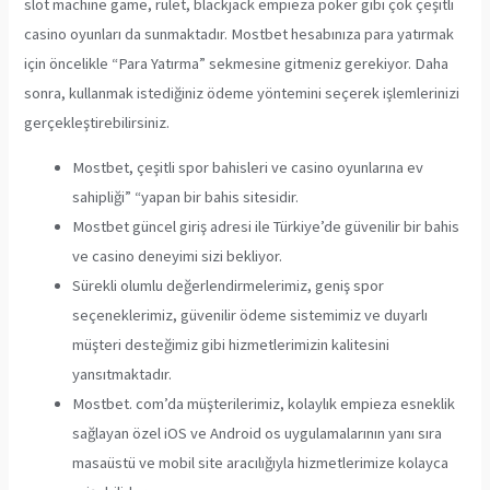
slot machine game, rulet, blackjack empieza poker gibi çok çeşitli
casino oyunları da sunmaktadır. Mostbet hesabınıza para yatırmak
için öncelikle “Para Yatırma” sekmesine gitmeniz gerekiyor. Daha
sonra, kullanmak istediğiniz ödeme yöntemini seçerek işlemlerinizi
gerçekleştirebilirsiniz.
Mostbet, çeşitli spor bahisleri ve casino oyunlarına ev
sahipliği” “yapan bir bahis sitesidir.
Mostbet güncel giriş adresi ile Türkiye’de güvenilir bir bahis
ve casino deneyimi sizi bekliyor.
Sürekli olumlu değerlendirmelerimiz, geniş spor
seçeneklerimiz, güvenilir ödeme sistemimiz ve duyarlı
müşteri desteğimiz gibi hizmetlerimizin kalitesini
yansıtmaktadır.
Mostbet. com’da müşterilerimiz, kolaylık empieza esneklik
sağlayan özel iOS ve Android os uygulamalarının yanı sıra
masaüstü ve mobil site aracılığıyla hizmetlerimize kolayca