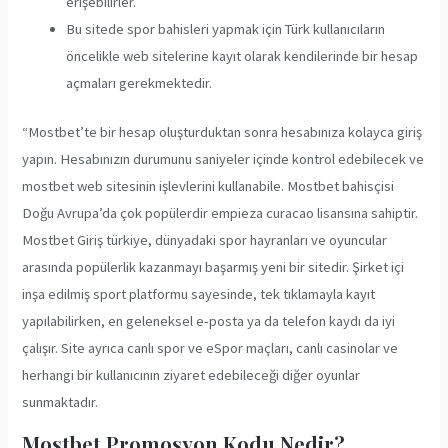
erişebilirler.
Bu sitede spor bahisleri yapmak için Türk kullanıcıların
öncelikle web sitelerine kayıt olarak kendilerinde bir hesap
açmaları gerekmektedir.
“Mostbet’te bir hesap oluşturduktan sonra hesabınıza kolayca giriş
yapın. Hesabınızın durumunu saniyeler içinde kontrol edebilecek ve
mostbet web sitesinin işlevlerini kullanabile. Mostbet bahisçisi
Doğu Avrupa’da çok popülerdir empieza curacao lisansına sahiptir.
Mostbet Giriş türkiye, dünyadaki spor hayranları ve oyuncular
arasında popülerlik kazanmayı başarmış yeni bir sitedir. Şirket içi
inşa edilmiş sport platformu sayesinde, tek tıklamayla kayıt
yapılabilirken, en geleneksel e-posta ya da telefon kaydı da iyi
çalışır. Site ayrıca canlı spor ve eSpor maçları, canlı casinolar ve
herhangi bir kullanıcının ziyaret edebileceği diğer oyunlar
sunmaktadır.
Mostbet Promosyon Kodu Nedir?