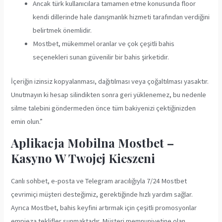
Ancak türk kullanıcılara tamamen etme konusunda floor
kendi dillerinde hale danışmanlık hizmeti tarafından verdiğini
belirtmek önemlidir.
Mostbet, mükemmel oranlar ve çok çeşitli bahis
seçenekleri sunan güvenilir bir bahis şirketidir.
İçeriğin izinsiz kopyalanması, dağıtılması veya çoğaltılması yasaktır.
Unutmayın ki hesap silindikten sonra geri yüklenemez, bu nedenle
silme talebini göndermeden önce tüm bakiyenizi çektiğinizden
emin olun.”
Aplikacja Mobilna Mostbet –
Kasyno W Twojej Kieszeni
Canlı sohbet, e-posta ve Telegram aracılığıyla 7/24 Mostbet
çevrimiçi müşteri desteğimiz, gerektiğinde hızlı yardım sağlar.
Ayrıca Mostbet, bahis keyfini artırmak için çeşitli promosyonlar
empieza teklifler sunmaktadır. Müşteri memnuniyetine olan