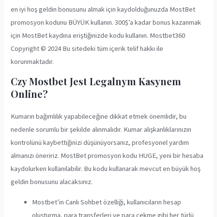
en iyi hoş geldin bonusunu almak için kaydolduğunuzda MostBet
promosyon kodunu BÜYÜK kullanın. 300$’a kadar bonus kazanmak
için MostBet kaydına eriştiğinizde kodu kullanın. Mostbet360
Copyright © 2024 Bu sitedeki tüm içerik telif hakkı ile
korunmaktadır.
Czy Mostbet Jest Legalnym Kasynem
Online?
Kumarın bağımlılık yapabileceğine dikkat etmek önemlidir, bu
nedenle sorumlu bir şekilde alınmalıdır. Kumar alışkanlıklarınızın
kontrolünü kaybettiğinizi düşünüyorsanız, profesyonel yardım
almanızı öneririz. MostBet promosyon kodu HUGE, yeni bir hesaba
kaydolurken kullanılabilir. Bu kodu kullanarak mevcut en büyük hoş
geldin bonusunu alacaksınız.
Mostbet’in Canlı Sohbet özelliği, kullanıcıların hesap
oluşturma, para transferleri ve para çekme gibi her türlü