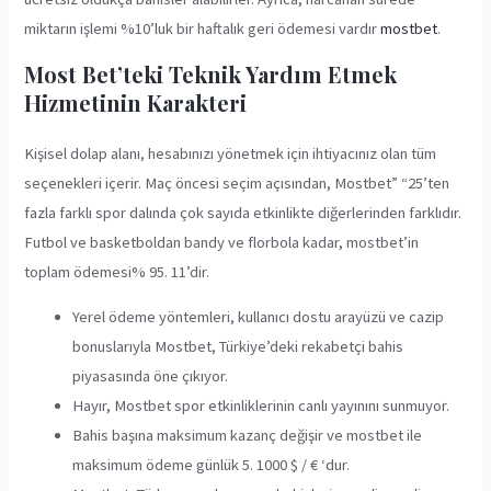
miktarın işlemi %10’luk bir haftalık geri ödemesi vardır
mostbet
.
Most Bet’teki Teknik Yardım Etmek
Hizmetinin Karakteri
Kişisel dolap alanı, hesabınızı yönetmek için ihtiyacınız olan tüm
seçenekleri içerir. Maç öncesi seçim açısından, Mostbet” “25’ten
fazla farklı spor dalında çok sayıda etkinlikte diğerlerinden farklıdır.
Futbol ve basketboldan bandy ve florbola kadar, mostbet’in
toplam ödemesi% 95. 11’dir.
Yerel ödeme yöntemleri, kullanıcı dostu arayüzü ve cazip
bonuslarıyla Mostbet, Türkiye’deki rekabetçi bahis
piyasasında öne çıkıyor.
Hayır, Mostbet spor etkinliklerinin canlı yayınını sunmuyor.
Bahis başına maksimum kazanç değişir ve mostbet ile
maksimum ödeme günlük 5. 1000 $ / € ‘dur.