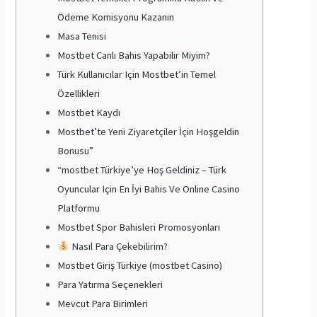
Ödeme Komisyonu Kazanın
Masa Tenisi
Mostbet Canlı Bahis Yapabilir Miyim?
Türk Kullanıcılar Için Mostbet’in Temel
Özellikleri
Mostbet Kaydı
Mostbet’te Yeni Ziyaretçiler İçin Hoşgeldin
Bonusu”
“mostbet Türkiye’ye Hoş Geldiniz – Türk
Oyuncular Için En İyi Bahis Ve Online Casino
Platformu
Mostbet Spor Bahisleri Promosyonları
Nasıl Para Çekebilirim?
Mostbet Giriş Türkiye (mostbet Casino)
Para Yatırma Seçenekleri
Mevcut Para Birimleri