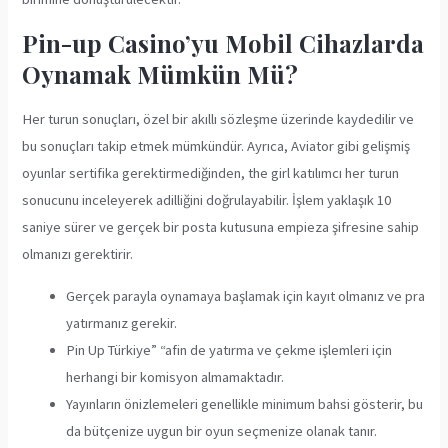
Pin-up Casino’yu Mobil Cihazlarda
Oynamak Mümkün Mü?
Her turun sonuçları, özel bir akıllı sözleşme üzerinde kaydedilir ve
bu sonuçları takip etmek mümkündür. Ayrıca, Aviator gibi gelişmiş
oyunlar sertifika gerektirmediğinden, the girl katılımcı her turun
sonucunu inceleyerek adilliğini doğrulayabilir. İşlem yaklaşık 10
saniye sürer ve gerçek bir posta kutusuna empieza şifresine sahip
olmanızı gerektirir.
Gerçek parayla oynamaya başlamak için kayıt olmanız ve pra
yatırmanız gerekir.
Pin Up Türkiye” “afin de yatırma ve çekme işlemleri için
herhangi bir komisyon almamaktadır.
Yayınların önizlemeleri genellikle minimum bahsi gösterir, bu
da bütçenize uygun bir oyun seçmenize olanak tanır.