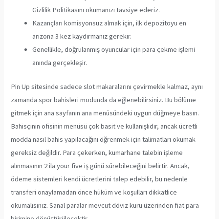
Gizlilik Politikasını okumanızı tavsiye ederiz.
Kazançları komisyonsuz almak için, ilk depozitoyu en
arizona 3 kez kaydırmanız gerekir.
Genellikle, doğrulanmış oyuncular için para çekme işlemi
anında gerçekleşir.
Pin Up sitesinde sadece slot makaralarını çevirmekle kalmaz, aynı
zamanda spor bahisleri modunda da eğlenebilirsiniz. Bu bölüme
gitmek için ana sayfanın ana menüsündeki uygun düğmeye basın.
Bahisçinin ofisinin menüsü çok basit ve kullanışlıdır, ancak ücretli
modda nasıl bahis yapılacağını öğrenmek için talimatları okumak
gereksiz değildir. Para çekerken, kumarhane talebin işleme
alınmasının 2 ila your five iş günü sürebileceğini belirtir. Ancak,
ödeme sistemleri kendi ücretlerini talep edebilir, bu nedenle
transferi onaylamadan önce hüküm ve koşulları dikkatlice
okumalısınız. Sanal paralar mevcut döviz kuru üzerinden fiat para
birimine dönüştürülecektir.