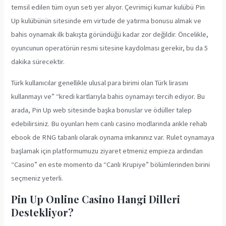
temsil edilen tüm oyun seti yer alıyor. Çevrimiçi kumar kulübü Pin
Up kulübünün sitesinde em virtude de yatırma bonusu almak ve
bahis oynamak ilk bakışta göründüğü kadar zor değildir. Öncelikle,
oyuncunun operatörün resmi sitesine kaydolması gerekir, bu da 5
dakika sürecektir.
Türk kullanıcılar genellikle ulusal para birimi olan Türk lirasını
kullanmayı ve” “kredi kartlarıyla bahis oynamayı tercih ediyor. Bu
arada, Pin Up web sitesinde başka bonuslar ve ödüller talep
edebilirsiniz. Bu oyunları hem canlı casino modlarında ankle rehab
ebook de RNG tabanlı olarak oynama imkanınız var. Rulet oynamaya
başlamak için platformumuzu ziyaret etmeniz empieza ardından
“Casino” en este momento da “Canlı Krupiye” bölümlerinden birini
seçmeniz yeterli.
Pin Up Online Casino Hangi Dilleri
Destekliyor?