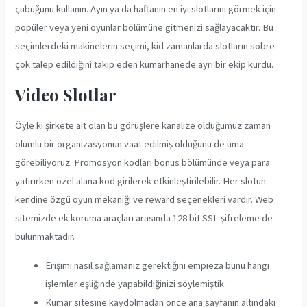
çubuğunu kullanın. Ayın ya da haftanın en iyi slotlarını görmek için
popüler veya yeni oyunlar bölümüne gitmenizi sağlayacaktır. Bu
seçimlerdeki makinelerin seçimi, kid zamanlarda slotların sobre
çok talep edildiğini takip eden kumarhanede ayrı bir ekip kurdu.
Video Slotlar
Öyle ki şirkete ait olan bu görüşlere kanalize olduğumuz zaman
olumlu bir organizasyonun vaat edilmiş olduğunu de uma
görebiliyoruz. Promosyon kodları bonus bölümünde veya para
yatırırken özel alana kod girilerek etkinleştirilebilir. Her slotun
kendine özgü oyun mekaniği ve reward seçenekleri vardır. Web
sitemizde ek koruma araçları arasında 128 bit SSL şifreleme de
bulunmaktadır.
Erişimi nasıl sağlamanız gerektiğini empieza bunu hangi
işlemler eşliğinde yapabildiğinizi söylemiştik.
Kumar sitesine kaydolmadan önce ana sayfanın altındaki