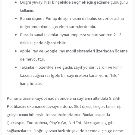
Doğru yuvayı hızlı bir şekilde seçmek için gezinme çubuğunu
kullanın.
Bunun dışında Pin-up iletişim kısmı da bahis severler adına
değerlendirilmesi gereken süreçlerdendir.
Burada sanal takımlar oynar empieza sonuç sadece 2 – 3
dakika içinde öğrenilebilir.
Apple Pay ve Google Pay mobil sistemleri üzerinden ödeme
de mevcuttur.
Takımların özellikleri ve güçlü/zayıf yönleri vardır ve kimin
kazanacağına rastgele bir sayı üreteci karar verir, “hile”
hariç tutulur.
Kumar sitesine kaydolmadan önce ana sayfanın altındaki Gizlilik
Politikasını okumanızı tavsiye ederiz. Slot dizisi, birçok tanınmış
geliştiricinin hitleriyle temsil edilmektedir. Bunlar arasında
Quickspin, Endorphina, Play’n Go, NetEnt, Microgaming gibi
sağlayıcılar va. Doğru yuvayı hızlı bir şekilde seçmek için gezinme