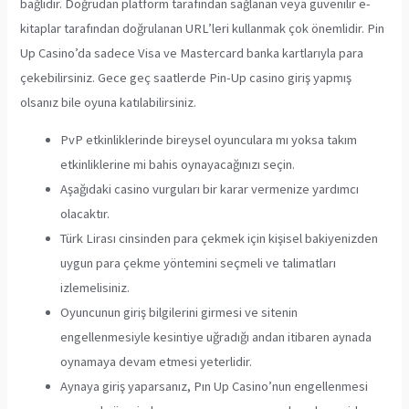
bağlıdır. Doğrudan platform tarafından sağlanan veya güvenilir e-
kitaplar tarafından doğrulanan URL’leri kullanmak çok önemlidir. Pin
Up Casino’da sadece Visa ve Mastercard banka kartlarıyla para
çekebilirsiniz. Gece geç saatlerde Pin-Up casino giriş yapmış
olsanız bile oyuna katılabilirsiniz.
PvP etkinliklerinde bireysel oyunculara mı yoksa takım
etkinliklerine mi bahis oynayacağınızı seçin.
Aşağıdaki casino vurguları bir karar vermenize yardımcı
olacaktır.
Türk Lirası cinsinden para çekmek için kişisel bakiyenizden
uygun para çekme yöntemini seçmeli ve talimatları
izlemelisiniz.
Oyuncunun giriş bilgilerini girmesi ve sitenin
engellenmesiyle kesintiye uğradığı andan itibaren aynada
oynamaya devam etmesi yeterlidir.
Aynaya giriş yaparsanız, Pın Up Casino’nun engellenmesi