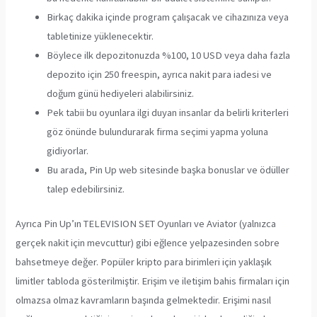
Birkaç dakika içinde program çalışacak ve cihazınıza veya
tabletinize yüklenecektir.
Böylece ilk depozitonuzda %100, 10 USD veya daha fazla
depozito için 250 freespin, ayrıca nakit para iadesi ve
doğum günü hediyeleri alabilirsiniz.
Pek tabii bu oyunlara ilgi duyan insanlar da belirli kriterleri
göz önünde bulundurarak firma seçimi yapma yoluna
gidiyorlar.
Bu arada, Pin Up web sitesinde başka bonuslar ve ödüller
talep edebilirsiniz.
Ayrıca Pin Up’ın TELEVISION SET Oyunları ve Aviator (yalnızca
gerçek nakit için mevcuttur) gibi eğlence yelpazesinden sobre
bahsetmeye değer. Popüler kripto para birimleri için yaklaşık
limitler tabloda gösterilmiştir. Erişim ve iletişim bahis firmaları için
olmazsa olmaz kavramların başında gelmektedir. Erişimi nasıl