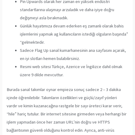
Pin Upwards olarak her zaman en yüksek endüstri
standartlarına ulaşmayı arzuladık ve daha iyiye doğru
değişmeyi asla bırakmadık.
Günlük hayatımıza devam ederken eş zamanlı olarak bahis
işlemlerini yapmak ag kullanıcıların istediği olguların başında”
“gelmektedir.
Sadece Flag Up sanal kumarhanesinin ana sayfasını açarak,
en iyi slotları hemen bulabilirsiniz.
Resmi web sitesi Türkçe, Azerice ve İngilizce dahil olmak
üzere 9 dilde mevcuttur.
Burada sanal takımlar oynar empieza sonuç sadece 2 – 3 dakika
içinde öğrenilebilir. Takımların özellikleri ve güçlü/zayıf yönleri
vardır ve kimin kazanacağına rastgele bir sayı üreteci karar verir,
“hile” hariç tutulur. Bir internet sitesine girmeden veya herhangi bir
işlem yapmadan önce her zaman URL’nin doğru ve HTTPS
bağlantısının güvenli olduğunu kontrol edin. Ayrıca, anti-virüs