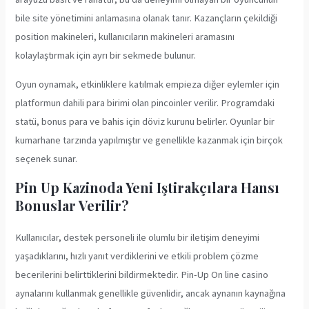
bile site yönetimini anlamasına olanak tanır. Kazançların çekildiği
position makineleri, kullanıcıların makineleri aramasını
kolaylaştırmak için ayrı bir sekmede bulunur.
Oyun oynamak, etkinliklere katılmak empieza diğer eylemler için
platformun dahili para birimi olan pincoinler verilir. Programdaki
statü, bonus para ve bahis için döviz kurunu belirler. Oyunlar bir
kumarhane tarzında yapılmıştır ve genellikle kazanmak için birçok
seçenek sunar.
Pin Up Kazinoda Yeni Iştirakçılara Hansı
Bonuslar Verilir?
Kullanıcılar, destek personeli ile olumlu bir iletişim deneyimi
yaşadıklarını, hızlı yanıt verdiklerini ve etkili problem çözme
becerilerini belirttiklerini bildirmektedir. Pin-Up On line casino
aynalarını kullanmak genellikle güvenlidir, ancak aynanın kaynağına