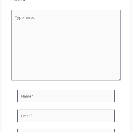
Type
here..
Name*
Email*