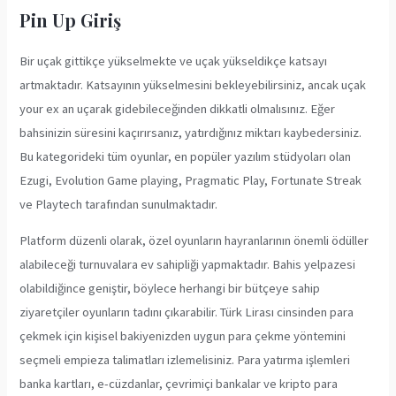
Pin Up Giriş
Bir uçak gittikçe yükselmekte ve uçak yükseldikçe katsayı
artmaktadır. Katsayının yükselmesini bekleyebilirsiniz, ancak uçak
your ex an uçarak gidebileceğinden dikkatli olmalısınız. Eğer
bahsinizin süresini kaçırırsanız, yatırdığınız miktarı kaybedersiniz.
Bu kategorideki tüm oyunlar, en popüler yazılım stüdyoları olan
Ezugi, Evolution Game playing, Pragmatic Play, Fortunate Streak
ve Playtech tarafından sunulmaktadır.
Platform düzenli olarak, özel oyunların hayranlarının önemli ödüller
alabileceği turnuvalara ev sahipliği yapmaktadır. Bahis yelpazesi
olabildiğince geniştir, böylece herhangi bir bütçeye sahip
ziyaretçiler oyunların tadını çıkarabilir. Türk Lirası cinsinden para
çekmek için kişisel bakiyenizden uygun para çekme yöntemini
seçmeli empieza talimatları izlemelisiniz. Para yatırma işlemleri
banka kartları, e-cüzdanlar, çevrimiçi bankalar ve kripto para