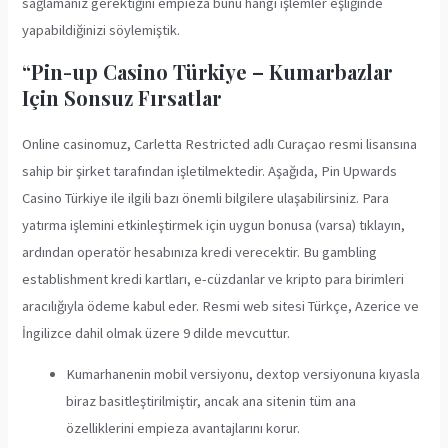
sağlamanız gerektiğini empieza bunu hangi işlemler eşliğinde
yapabildiğinizi söylemiştik.
“Pin-up Casino Türkiye – Kumarbazlar
Için Sonsuz Fırsatlar
Online casinomuz, Carletta Restricted adlı Curaçao resmi lisansına
sahip bir şirket tarafından işletilmektedir. Aşağıda, Pin Upwards
Casino Türkiye ile ilgili bazı önemli bilgilere ulaşabilirsiniz. Para
yatırma işlemini etkinleştirmek için uygun bonusa (varsa) tıklayın,
ardından operatör hesabınıza kredi verecektir. Bu gambling
establishment kredi kartları, e-cüzdanlar ve kripto para birimleri
aracılığıyla ödeme kabul eder. Resmi web sitesi Türkçe, Azerice ve
İngilizce dahil olmak üzere 9 dilde mevcuttur.
Kumarhanenin mobil versiyonu, dextop versiyonuna kıyasla
biraz basitleştirilmiştir, ancak ana sitenin tüm ana
özelliklerini empieza avantajlarını korur.