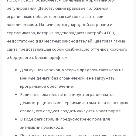
регулирования. Действующие правовые положения
ограничивают общественная сайтов с азартными
развлечениями. Наличия международной лицензии и
сертификатов, которые подтверждают настройки ГСЧ,
недостаточно ддя местных законодателей. Цветовая гамма
сайта представлявшая собой комбинацию оттенков красного
и бордового с белым шрифтом.
Для лучших игроков, которые предпочитают игру на
мнимые деньги без ограничений и не загружать
программное обеспечение.
Если пользователь не планирует ограничиваться
демонстрационными версиями автоматов и некоторых
столов, его следует создать аккаунт на платформе.
В виде регистрации предусмотрено поле для
активации промокода.
Посетители casino хотели выбрать практически какой