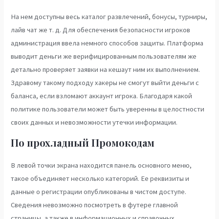
На нем доступны весь каталог развлечений, бонусы, турниры,
лайв чат же т. д. Для обеспечения безопасности игроков
администрация ввела немного способов защиты. Платформа
выводит деньги же верифицированным пользователям же
детально проверяет заявки на кешаут ним их выполнением.
Здравому такому подходу хакеры не смогут выйти деньги с
баланса, если взломают аккаунт игрока. Благодаря какой
политике пользователи может быть уверенны в целостности
своих данных и невозможности утечки информации.
По прохладный Промокодам
В левой точки экрана находится панель основного меню,
такое объединяет несколько категорий. Ее реквизиты и
данные о регистрации опубликованы в чистом доступе.
Сведения невозможно посмотреть в футере главной
страницы, а также в информационных и справочных