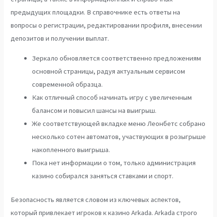
предыдущих площадки. В справочнике есть ответы на
вопросы о регистрации, редактировании профиля, внесении
депозитов и получении выплат.
Зеркало обновляется соответственно предложениям
основной страницы, радуя актуальным сервисом
современной образца.
Как отличный способ начинать игру с увеличенным
балансом и повысил шансы на выигрыш.
Же соответствующей вкладке меню Леонбетс собрано
несколько сотен автоматов, участвующих в розыгрыше
накопленного выигрыша.
Пока нет информации о том, только администрация
казино собирался заняться ставками и спорт.
Безопасность является словом из ключевых аспектов,
который привлекает игроков к казино Arkada. Arkada строго