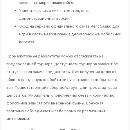
заявок на напрашивающийся.
У мини-игр, как и них автоматов, есть
демонстрационная версия.
Вход на зеркало официального сайта Kent Casino для
игры в слоты невозможен в десктопной же мобильной
версиях.
Промежуточные результаты можно отслеживать на
предпоследней турнира. Доступность турниров зависит от
статуса в программе преданность. Для получения долю от
общего фонда нужно обойти них участников и добраться в
топ. Приветственный набор действует дли трех стартовых
депозитов. Множитель к пополнению счета и количество
фриспинов зависят ото внесенной суммы. Бонусная
программа объединяет и себе промо со различными
механиками.