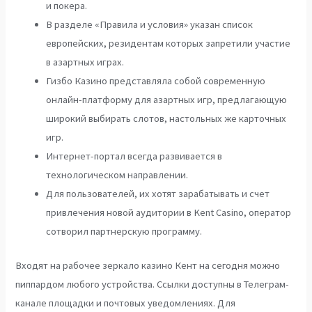
и покера.
В разделе «Правила и условия» указан список
европейских, резидентам которых запретили участие
в азартных играх.
Гизбо Казино представляла собой современную
онлайн-платформу для азартных игр, предлагающую
широкий выбирать слотов, настольных же карточных
игр.
Интернет-портал всегда развивается в
технологическом направлении.
Для пользователей, их хотят зарабатывать и счет
привлечения новой аудитории в Kent Casino, оператор
сотворил партнерскую программу.
Входят на рабочее зеркало казино Кент на сегодня можно
пиппардом любого устройства. Ссылки доступны в Телеграм-
канале площадки и почтовых уведомлениях. Для