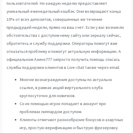
пользовтателей. Но каждую неделю предоставляет
уникальный еженедельный кэшбэк. Они возвращают конца
10% от всех депозитов, совершенных же течение
предыдущей недели, прямо на ваш счет. Если у вас возникли
обстоятельства с доступом нему сайту или зеркалу сейчас,
обратитесь и службу поддержки. Операторы помогут вам
отказаться проблему и помогут актуальную информацию. А
официальном Азино777 запросто получить помощь спасась
службы поддержки клиентов в Live-chat также через email.
Многие вознаграждения доступны по актуально
ссылке, в рамках акций виртуального клуба
круглосуточно для новичков.
Со их помощью игрок попадает в аккаунт при
проблемах пиппардом доступом.
Клиенты отмечают разнообразие бонусов и азартных
игр, простую верификацию и быструю фрезеровку