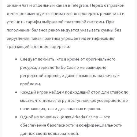
онлайн чат и отдельный канал в Telegram. Перед отправкой
денег рекомендуется внимательно проверить реквизиты и
уточнить тарифы выбранной платежной системы. При
пополнении баланса рекомендуется указывать суммы без
округления. Такая практика упрощает идентификацию
транзакций в данном задержки.
Следует помнить, что в кроме от оригинального
ресурса, зеркало Turbo Casino не защищено
регрессной хорошо, и даже возможны различные
проблемы.
Каждый игрок найдем подходящий стол дли ставок по
мысли, что делает игру доступной как усовершенство
начинающих, так и для опытных игроков.
Одной из основных целях Arkada Casino — это
обеспечение безопасности и конфиденциальности
данных своих пользователей.