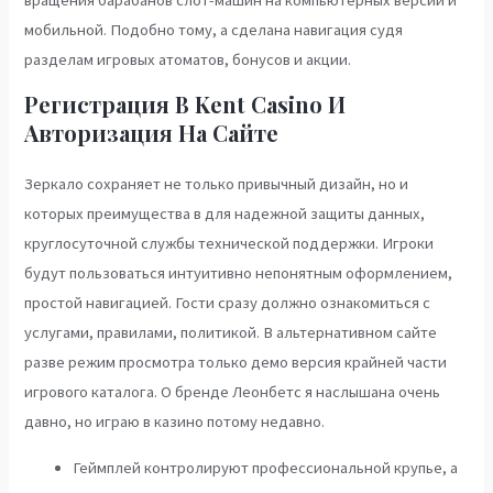
мобильной. Подобно тому, а сделана навигация судя
разделам игровых атоматов, бонусов и акции.
Регистрация В Kent Casino И
Авторизация На Сайте
Зеркало сохраняет не только привычный дизайн, но и
которых преимущества в для надежной защиты данных,
круглосуточной службы технической поддержки. Игроки
будут пользоваться интуитивно непонятным оформлением,
простой навигацией. Гости сразу должно ознакомиться с
услугами, правилами, политикой. В альтернативном сайте
разве режим просмотра только демо версия крайней части
игрового каталога. О бренде Леонбетс я наслышана очень
давно, но играю в казино потому недавно.
Геймплей контролируют профессиональной крупье, а