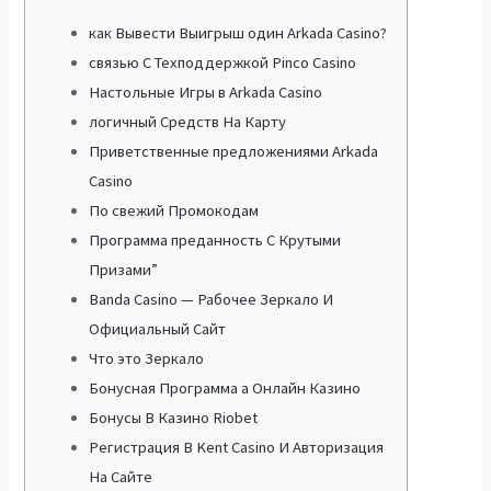
как Вывести Выигрыш один Arkada Casino?
связью С Техподдержкой Pinco Casino
Настольные Игры в Arkada Casino
логичный Средств На Карту
Приветственные предложениями Arkada
Casino
По свежий Промокодам
Программа преданность С Крутыми
Призами”
Banda Casino — Рабочее Зеркало И
Официальный Сайт
Что это Зеркало
Бонусная Программа а Онлайн Казино
Бонусы В Казино Riobet
Регистрация В Kent Casino И Авторизация
На Сайте