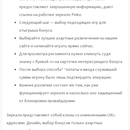
предоставляют запрошенную информацию, дают
ссылки на рабочее зеркало Pinko.
Следующий шаг — выбор подходящих игр для
отыгрыша бонуса.
Выбирайте лучшие азартные развлечения на нашем
сайте и начинайте играть прямо сейчас.
Для просмотра регламента нужно кликнуть судя
значку с буквой «i» на карточке интересующего бонуса.
После выбора способа” “оплаты и ввода служившей
суммы игроку было лишь подтвердить операцию.
Важнее различие состоит же том, как уже
функционирует зеркало и насколько оно защищенный
от блокировки провайдерами.
Зеркала представляют собой клоны со измененными URL-
адресами. Дизайн, выбор бонусов только азартных