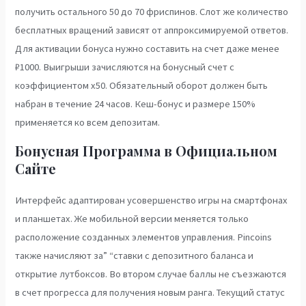
получить остального 50 до 70 фриспинов. Слот же количество
бесплатных вращений зависят от аппроксимируемой ответов.
Для активации бонуса нужно составить на счет даже менее
₽1000. Выигрыши зачисляются на бонусный счет с
коэффициентом х50. Обязательный оборот должен быть
набран в течение 24 часов. Кеш-бонус и размере 150%
применяется ко всем депозитам.
Бонусная Программа в Официальном
Сайте
Интерфейс адаптирован усовершенство игры на смартфонах
и планшетах. Же мобильной версии меняется только
расположение созданных элементов управления. Pincoins
также начисляют за” “ставки с депозитного баланса и
открытие лутбоксов. Во втором случае баллы не съезжаются
в счет прогресса для получения новым ранга. Текущий статус