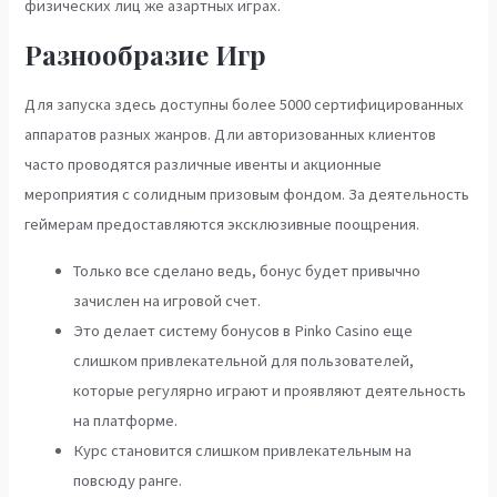
физических лиц же азартных играх.
Разнообразие Игр
Для запуска здесь доступны более 5000 сертифицированных
аппаратов разных жанров. Дли авторизованных клиентов
часто проводятся различные ивенты и акционные
мероприятия с солидным призовым фондом. За деятельность
геймерам предоставляются эксклюзивные поощрения.
Только все сделано ведь, бонус будет привычно
зачислен на игровой счет.
Это делает систему бонусов в Pinko Casino еще
слишком привлекательной для пользователей,
которые регулярно играют и проявляют деятельность
на платформе.
Курс становится слишком привлекательным на
повсюду ранге.