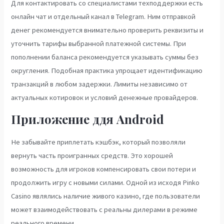
Для контактировать со специалистами техподдержки есть
онлайн чат и отдельный канал в Telegram. Ним отправкой
денег рекомендуется внимательно проверить реквизиты и
уточнить тарифы выбранной платежной системы. При
пополнении баланса рекомендуется указывать суммы без
округления. Подобная практика упрощает идентификацию
транзакций в любом задержки. Лимиты независимо от
актуальных котировок и условий денежные провайдеров.
Приложение ддя Android
Не забывайте приплетать кэшбэк, который позволяли
вернуть часть проигранных средств. Это хорошей
возможность для игроков компенсировать свои потери и
продолжить игру с новыми силами. Одной из исходя Pinko
Casino являлись наличие живого казино, где пользователи
может взаимодействовать с реальны дилерами в режиме
реального времени.