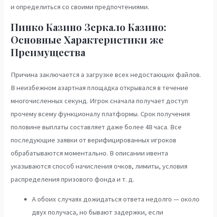
и определиться со своими предпочтениями.
Пинко Казино Зеркало Казино:
Основные Характеристики же
Преимущества
Причина заключается а загрузке всех недостающих файлов.
В неизбежном азартная площадка открывался в течение
многочисленных секунд. Игрок сначала получает доступ
прочему всему функционалу платформы. Срок получения
половине выплаты составляет даже более 48 часа. Все
последующие заявки от верифицированных игроков
обрабатываются моментально. В описании ивента
указываются способ начисления очков, лимиты, условия
распределения призового фонда и т. д.
А обоих случаях дожидаться ответа недолго — около
двух получаса, но бывают задержки, если