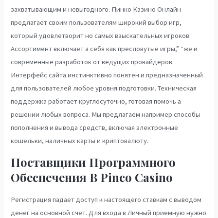
захватывающим и невыгодного. Пинко Казино Онлайн
предлагает своим пользователям широкий выбор игр,
который удовлетворит но самых взыскательных игроков.
Ассортимент включает а себя как пресловутые игры,” “же и
современные разработок от ведущих провайдеров.
Интерфейс сайта инстинктивно понятен и предназначенный
для пользователей любое уровня подготовки. Техническая
поддержка работает круглосуточно, готовая помочь а
решении любых вопроса. Мы предлагаем например способы
пополнения и вывода средств, включая электронные
кошельки, наличных карты и криптовалюту.
Поставщики Программного
Обеспечения В Pinco Casino
Регистрация падает доступ к настоящего ставкам с выводом
денег на основной счет. Для входа в Личный приемную нужно