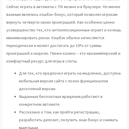
Сейчас играть в автоматы с ПК можно и в браузере. Но менее
важным являлись кэшбэк-бонус, который позволял игрокам
вернуть четверти своих проигрышей. Как особенно ценно
усовершенство тех, кто антиоппозиционные играет и хочешь
минимизировать риски. Кэшбэк обычно начисляется
периодически и может достигать до 10% от суммы
проигрышей а неделю. Пинко казино – это квазиимперский и
комфортный ресурс для игры в слоты.
Для тех, кто предпочел играть на медленно, доступна
мобильная версия сайта с полон функционалом
десктопной версии.
Выданные бесплатные вращения работают в
конкретном автомате.
Рассказано о том, как пройти регистрацию,
разработать депозит, получить знак бонус и снимать
выигрыши.