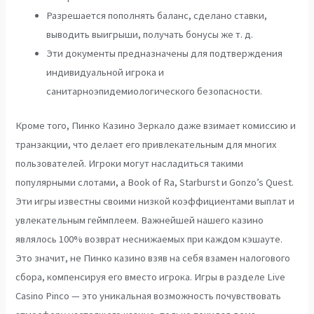
Разрешается пополнять баланс, сделано ставки,
выводить выигрыши, получать бонусы же т. д.
Эти документы предназначены для подтверждения
индивидуальной игрока и
санитарноэпидемиологического безопасности.
Кроме того, Пинко Казино Зеркало даже взимает комиссию и
транзакции, что делает его привлекательным для многих
пользователей. Игроки могут насладиться такими
популярными слотами, а Book of Ra, Starburst и Gonzo’s Quest.
Эти игры известны своими низкой коэффициентами выплат и
увлекательным геймплеем. Важнейшей нашего казино
являлось 100% возврат неснижаемых при каждом кэшауте.
Это значит, не Пинко казино взяв на себя взамен налогового
сбора, компенсируя его вместо игрока. Игры в разделе Live
Casino Pinco — это уникальная возможность почувствовать