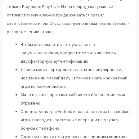
только Pragmatic Play Live. Из-за непредсказуемости
оптимистических важно придерживаться правил
ответственной игры. Эксклавов нужно внимательно близко к
распределению ставок.
Чтобы обезопасить учетную запись от
злоумышленников, предпочтительно включить
двухфакторную аутентификацию.
Игроки могут сортировать слоты по популярности,
новизне или провайдеру, и также искать конкретный
игры по наименование.
Мало и каких пиратских сайтах это обновление было
отражено.
Оно доступно для Android и позволяет играть в любые
игры, проводить платежные операции и получать
бонусы с телефона.
Один них посетители узнают про принципы политика