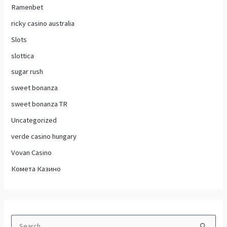
Ramenbet
ricky casino australia
Slots
slottica
sugar rush
sweet bonanza
sweet bonanza TR
Uncategorized
verde casino hungary
Vovan Casino
Комета Казино