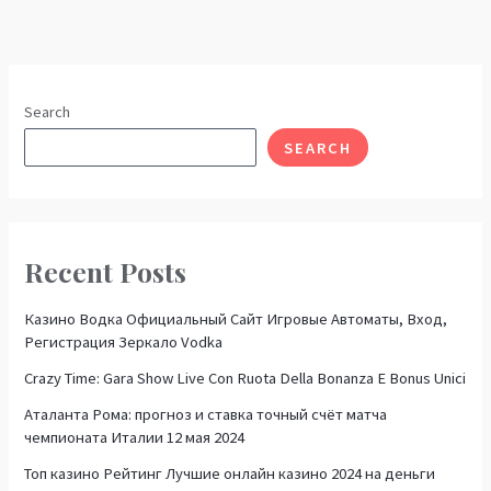
Search
SEARCH
Recent Posts
Казино Водка Официальный Сайт Игровые Автоматы, Вход,
Регистрация Зеркало Vodka
Crazy Time: Gara Show Live Con Ruota Della Bonanza E Bonus Unici
Аталанта Рома: прогноз и ставка точный счёт матча
чемпионата Италии 12 мая 2024
Топ казино Рейтинг Лучшие онлайн казино 2024 на деньги