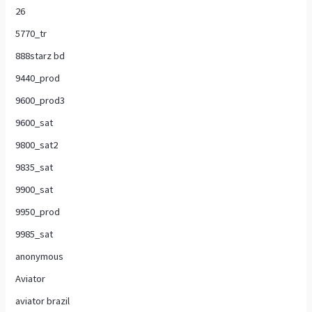
26
5770_tr
888starz bd
9440_prod
9600_prod3
9600_sat
9800_sat2
9835_sat
9900_sat
9950_prod
9985_sat
anonymous
Aviator
aviator brazil