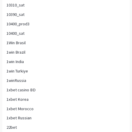
10310_sat
10390_sat
10400_prod3
10400_sat
1Win Brasil
1win Brazil
1win India
1win Turkiye
1winRussia
1xbet casino BD
1xbet Korea
1xbet Morocco
1xbet Russian
22bet