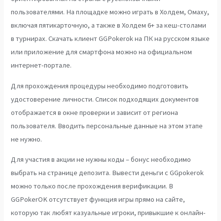
пользователями. На площадке можно играть в Холдем, Омаху,
включая пятикарточную, а также в Холдем 6+ за кеш-столами
в турнирах. Скачать клиент GGPokerok на ПК на русском языке
или приложение для смартфона можно на официальном
интернет-портале.
Для прохождения процедуры необходимо подготовить
удостоверение личности. Список подходящих документов
отображается в окне проверки и зависит от региона
пользователя. Вводить персональные данные на этом этапе
не нужно.
Для участия в акции не нужны коды – бонус необходимо
выбрать на странице депозита. Вывести деньги с GGpokerok
можно только после прохождения верификации. В
GGPokerOK отсутствует функция игры прямо на сайте,
которую так любят казуальные игроки, привыкшие к онлайн-