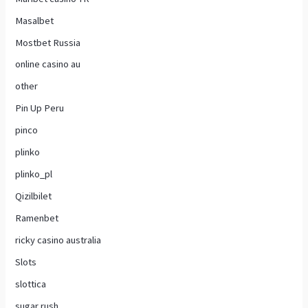
Masalbet
Mostbet Russia
online casino au
other
Pin Up Peru
pinco
plinko
plinko_pl
Qizilbilet
Ramenbet
ricky casino australia
Slots
slottica
sugar rush