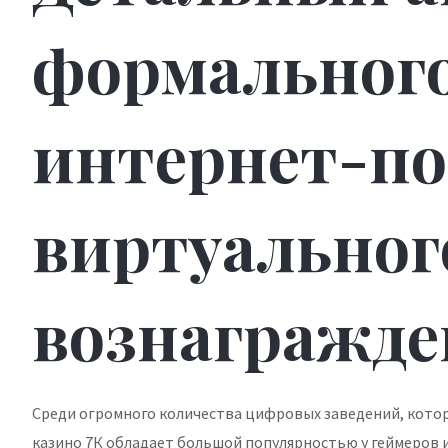
формальног
интернет-по
виртуальног
вознагражде
Среди огромного количества цифровых заведений, котор
казино 7К обладает большой популярностью у геймеров и