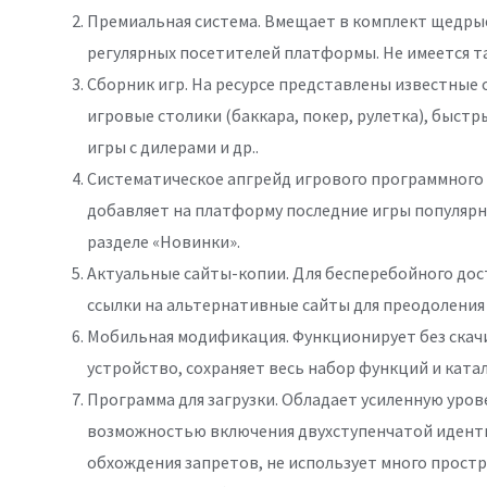
Премиальная система. Вмещает в комплект щедрые
регулярных посетителей платформы. Не имеется т
Сборник игр. На ресурсе представлены известные 
игровые столики (баккара, покер, рулетка), быстры
игры с дилерами и др..
Систематическое апгрейд игрового программного 
добавляет на платформу последние игры популяр
разделе «Новинки».
Актуальные сайты-копии. Для бесперебойного дос
ссылки на альтернативные сайты для преодоления
Мобильная модификация. Функционирует без скач
устройство, сохраняет весь набор функций и катал
Программа для загрузки. Обладает усиленную урове
возможностью включения двухступенчатой идент
обхождения запретов, не использует много простр