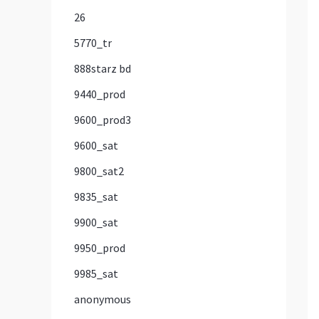
26
5770_tr
888starz bd
9440_prod
9600_prod3
9600_sat
9800_sat2
9835_sat
9900_sat
9950_prod
9985_sat
anonymous