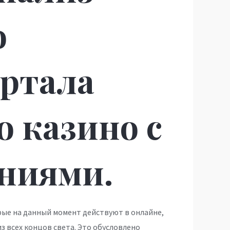
о
ртала
о казино с
ниями.
ые на данный момент действуют в онлайне,
з всех концов света. Это обусловлено