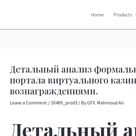
Home
Products
st
vigation
Детальный анализ формаль
портала виртуального казин
вознаграждениями.
Leave a Comment
/
10400_prod3
/ By
GFX. Mahmoud Ali
Детальный а