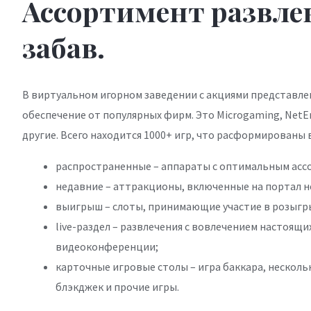
Ассортимент развле
забав.
В виртуальном игорном заведении с акциями представл
обеспечение от популярных фирм. Это Microgaming, NetEnt
другие. Всего находится 1000+ игр, что расформированы
распространенные – аппараты с оптимальным асс
недавние – аттракционы, включенные на портал н
выигрыш – слоты, принимающие участие в розыгр
live-раздел – развлечения с вовлечением настоящи
видеоконференции;
карточные игровые столы – игра баккара, нескольк
блэкджек и прочие игры.