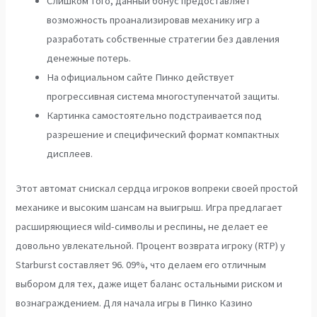
Слишком того, данный бонус предоставляет
возможность проанализировав механику игр а
разработать собственные стратегии без давления
денежные потерь.
На официальном сайте Пинко действует
прогрессивная система многоступенчатой защиты.
Картинка самостоятельно подстраивается под
разрешение и специфический формат компактных
дисплеев.
Этот автомат снискал сердца игроков вопреки своей простой
механике и высоким шансам на выигрыш. Игра предлагает
расширяющиеся wild-символы и респины, не делает ее
довольно увлекательной. Процент возврата игроку (RTP) у
Starburst составляет 96. 09%, что делаем его отличным
выбором для тех, даже ищет баланс остальными риском и
вознаграждением. Для начала игры в Пинко Казино