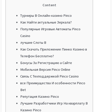
Content
Турниры В Онлайн-казино Pinco
Как Найти актуальные Зеркала?
Популярные Игровые Автоматы Pinco
Casino
лучшие Слоты В
Как Скачать Приложение Пинко Казино в
Телефон Бесплатно?
Бонусы За Регистрацию а Сайте
Мобильная Версия Pinco Online
Связь С Техподдержкой Pinco Casino
все Преимущества И особенности Pinco
Bet
Репутация Казино Pinco
Лучшие Разработчики Игр На кварплату В
Казино Pinco