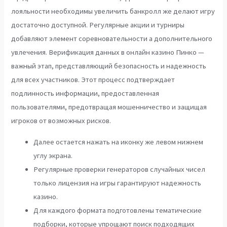
лояльности необходимы увеличить банкролл же делают игру
достаточно доступной. Регулярные акции и турниры
добавляют элемент соревновательности а дополнительного
увлечения. Верификация данных в онлайн казино Пинко —
важный этап, представляющий безопасность и надежность
для всех участников. Этот процесс подтверждает
подлинность информации, предоставленная
пользователями, предотвращая мошенничество и защищая
игроков от возможных рисков.
Далее остается нажать на иконку же левом нижнем
углу экрана.
Регулярные проверки генераторов случайных чисел
только лицензия на игры гарантируют надежность
казино.
Для каждого формата подготовлены тематические
подборки, которые упрощают поиск подходящих