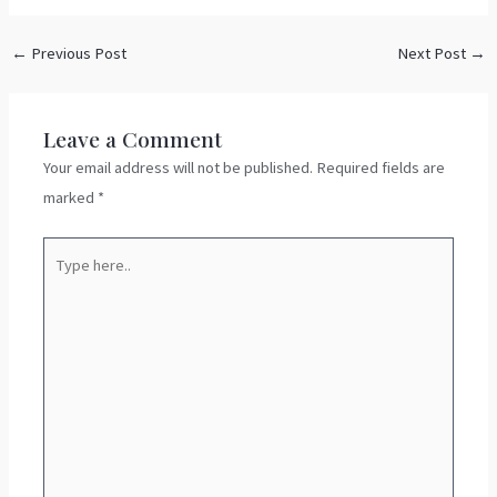
←
Previous Post
Next Post
→
Leave a Comment
Your email address will not be published.
Required fields are
marked
*
Type
here..