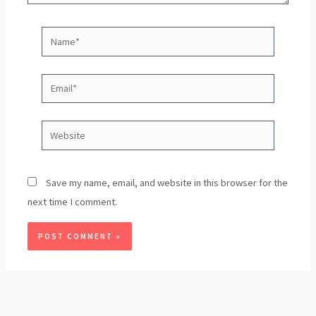
Name*
Email*
Website
Save my name, email, and website in this browser for the
next time I comment.