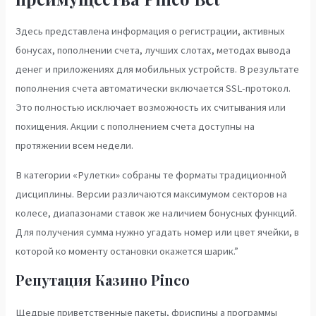
Здесь представлена информация о регистрации, активных
бонусах, пополнении счета, лучших слотах, методах вывода
денег и приложениях для мобильных устройств. В результате
пополнения счета автоматически включается SSL-протокол.
Это полностью исключает возможность их считывания или
похищения. Акции с пополнением счета доступны на
протяжении всем недели.
В категории «Рулетки» собраны те форматы традиционной
дисциплины. Версии различаются максимумом секторов на
колесе, диапазонами ставок же наличием бонусных функций.
Для получения сумма нужно угадать номер или цвет ячейки, в
которой ко моменту остановки окажется шарик.”
Репутация Казино Pinco
Щедрые приветственные пакеты, фриспины а программы