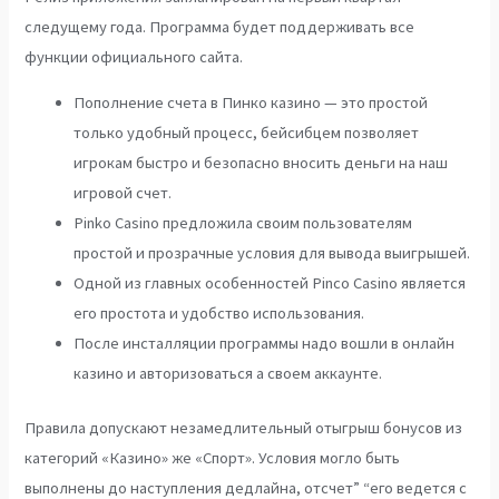
следущему года. Программа будет поддерживать все
функции официального сайта.
Пополнение счета в Пинко казино — это простой
только удобный процесс, бейсибцем позволяет
игрокам быстро и безопасно вносить деньги на наш
игровой счет.
Pinko Casino предложила своим пользователям
простой и прозрачные условия для вывода выигрышей.
Одной из главных особенностей Pinco Casino является
его простота и удобство использования.
После инсталляции программы надо вошли в онлайн
казино и авторизоваться а своем аккаунте.
Правила допускают незамедлительный отыгрыш бонусов из
категорий «Казино» же «Спорт». Условия могло быть
выполнены до наступления дедлайна, отсчет” “его ведется с