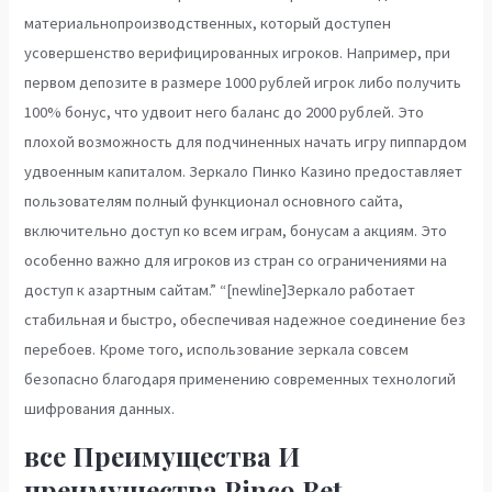
материальнопроизводственных, который доступен
усовершенство верифицированных игроков. Например, при
первом депозите в размере 1000 рублей игрок либо получить
100% бонус, что удвоит него баланс до 2000 рублей. Это
плохой возможность для подчиненных начать игру пиппардом
удвоенным капиталом. Зеркало Пинко Казино предоставляет
пользователям полный функционал основного сайта,
включительно доступ ко всем играм, бонусам а акциям. Это
особенно важно для игроков из стран со ограничениями на
доступ к азартным сайтам.” “[newline]Зеркало работает
стабильная и быстро, обеспечивая надежное соединение без
перебоев. Кроме того, использование зеркала совсем
безопасно благодаря применению современных технологий
шифрования данных.
все Преимущества И
преимущества Pinco Bet