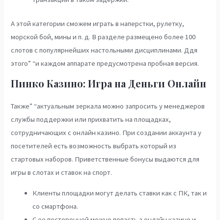
А этой категории сможем играть в наперстки, рулетку,
морской бой, мины и п. д. В разделе размещено более 100
слотов с популярнейших настольными дисциплинами. Ддя
этого” “и каждом аппарате предусмотрена пробная версия.
Пинко Казино: Игра на Деньги Онлайн
Также” “актуальным зеркала можно запросить у менеджеров
службы поддержки или прихватить на площадках,
сотрудничающих с онлайн казино. При создании аккаунта у
посетителей есть возможность выбрать который из
стартовых наборов. Приветственные бонусы выдаются для
игры в слотах и ставок на спорт.
Клиенты площадки могут делать ставки как с ПК, так и
со смартфона.
С ее посторонней можно попасть а онлайн казино и