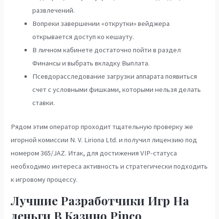
развлечений.
Вопреки завершении «открутки» вейджера
открывается доступ ко кешауту.
В личном кабинете достаточно пойти в раздел
Финансы и выбрать вкладку Выплата.
Псевдорасследование загрузки аппарата появиться
счет с условными фишками, которыми нельзя делать
ставки.
Рядом этим оператор проходит тщательную проверку же
игорной комиссии N. V. Liriona Ltd. и получил лицензию под
номером 365/JAZ. Итак, для достижения VIP-статуса
необходимо интереса активность и стратегически подходить
к игровому процессу.
Лучшие Разработчики Игр На
деньги В Казино Pinco