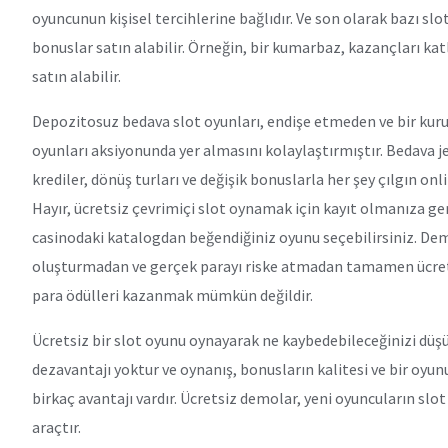
oyuncunun kişisel tercihlerine bağlıdır. Ve son olarak bazı 
bonuslar satın alabilir. Örneğin, bir kumarbaz, kazançları ka
satın alabilir.
Depozitosuz bedava slot oyunları, endişe etmeden ve bir kur
oyunları aksiyonunda yer almasını kolaylaştırmıştır. Bedava j
krediler, dönüş turları ve değişik bonuslarla her şey çılgın onli
Hayır, ücretsiz çevrimiçi slot oynamak için kayıt olmanıza ge
casinodaki katalogdan beğendiğiniz oyunu seçebilirsiniz. Dem
oluşturmadan ve gerçek parayı riske atmadan tamamen ücret
para ödülleri kazanmak mümkün değildir.
Ücretsiz bir slot oyunu oynayarak ne kaybedebileceğinizi düş
dezavantajı yoktur ve oynanış, bonusların kalitesi ve bir oyu
birkaç avantajı vardır. Ücretsiz demolar, yeni oyuncuların s
araçtır.