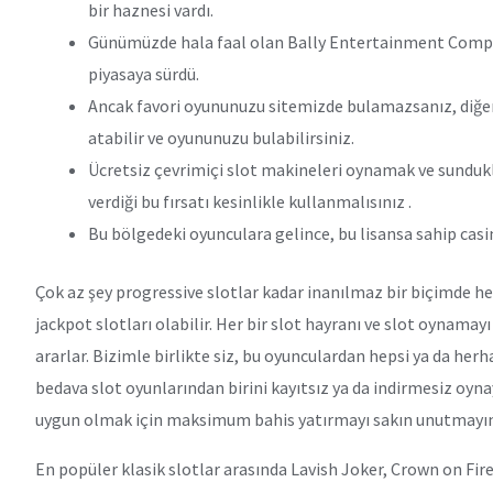
bir haznesi vardı.
Günümüzde hala faal olan Bally Entertainment Company
piyasaya sürdü.
Ancak favori oyununuzu sitemizde bulamazsanız, diğer g
atabilir ve oyununuzu bulabilirsiniz.
Ücretsiz çevrimiçi slot makineleri oynamak ve sundu
verdiği bu fırsatı kesinlikle kullanmalısınız .
Bu bölgedeki oyunculara gelince, bu lisansa sahip casi
Çok az şey progressive slotlar kadar inanılmaz bir biçimde hey
jackpot slotları olabilir. Her bir slot hayranı ve slot oynama
ararlar. Bizimle birlikte siz, bu oyunculardan hepsi ya da herha
bedava slot oyunlarından birini kayıtsız ya da indirmesiz oyn
uygun olmak için maksimum bahis yatırmayı sakın unutmayın
En popüler klasik slotlar arasında Lavish Joker, Crown on Fir