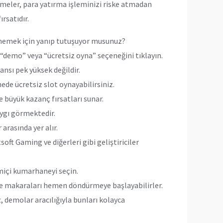
irmeler, para yatırma işleminizi riske atmadan
rsatıdır.
denemek için yanıp tutuşuyor musunuz?
“demo” veya “ücretsiz oyna” seçeneğini tıklayın.
nsı pek yüksek değildir.
de ücretsiz slot oynayabilirsiniz.
e büyük kazanç fırsatları sunar.
ygı görmektedir.
arasında yer alır.
t Gaming ve diğerleri gibi geliştiriciler
imiçi kumarhaneyi seçin.
 ve makaraları hemen döndürmeye başlayabilirler.
, demolar aracılığıyla bunları kolayca