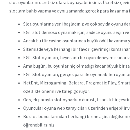
slot oyunlarını ücretsiz olarak oynayabilirsiniz. Ücretsiz çev
slotlara bahis yapma ve aynı zamanda gerçek para kazanma fı
Slot oyunlarına yeni başladınız ve çok sayıda oyunu 
EGT slot demosu oynamak için, sadece oyunu seçin ve 
Ancak bu tür casino oyunlarında büyük ödül kazanma şa
Sitemizde veya herhangi bir favori çevrimiçi kumarhane
EGT Slot oyunları, heyecanlı bir oyun deneyimi sunar v
Ama bugün, bu oyunlar hiç olmadığı kadar büyük bir sa
EGT Slot oyunları, gerçek para ile oynanabilen oyunlar 
NetEnt, Microgaming, Belatra, Pragmatic Play, Smartsof
özellikle önemli ve talep görüyor.
Gerçek parayla slot oynarken dürüst, lisanslı bir çevr
Oyuncular oyuna web tarayıcıları üzerinden erişebilir
Bu slot bonuslarından herhangi birine aşina değilseniz
öğrenebilirsiniz.