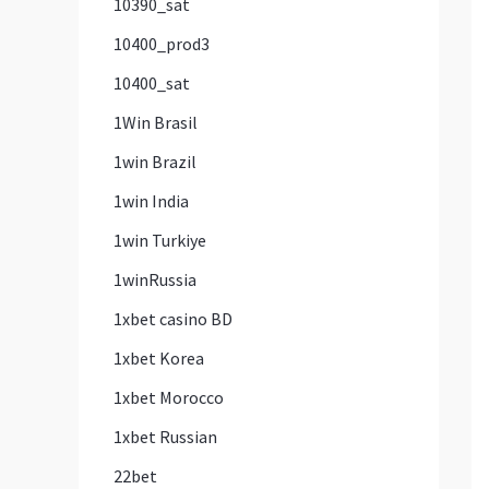
10390_sat
10400_prod3
10400_sat
1Win Brasil
1win Brazil
1win India
1win Turkiye
1winRussia
1xbet casino BD
1xbet Korea
1xbet Morocco
1xbet Russian
22bet