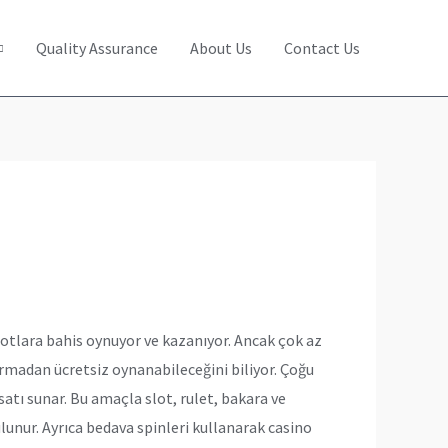
Quality Assurance
About Us
Contact Us
otlara bahis oynuyor ve kazanıyor. Ancak çok az
ırmadan ücretsiz oynanabileceğini biliyor. Çoğu
tı sunar. Bu amaçla slot, rulet, bakara ve
lunur. Ayrıca bedava spinleri kullanarak casino