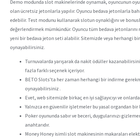
Demo modunda slot makinelerinde oynamak, oyuncunun oyunun
olan ücretsiz jetonlarla yapılır. Oyuncu bedava jetonlarla bah
edebilir. Test modunu kullanarak slotun oynaklığını ve bonusl
değerlendirmek mümkündür. Oyuncu tüm bedava jetonlarını ro
yeni bir bedava jeton seti alabilir. Sitemizde veya herhangi b
oynayabilirsiniz.
Turnuvalarda yarışarak da nakit ödüller kazanabilirsin
fazla farklı seçenek içeriyor.
BETO Slots’ta her zaman herhangi bir indirme gerekme
oynayabilirsiniz .
Evet, web sitemizde birkaç en iyi sağlayıcıyı ve onlarda
Yalnızca en güvenilir işletmeler bu yasal organdan bir l
Poker oyununda sabır ve beceri, duygularınızı gizlemen
anahtarıdır.
Money Honey isimli slot makinesinin makaraları elektr