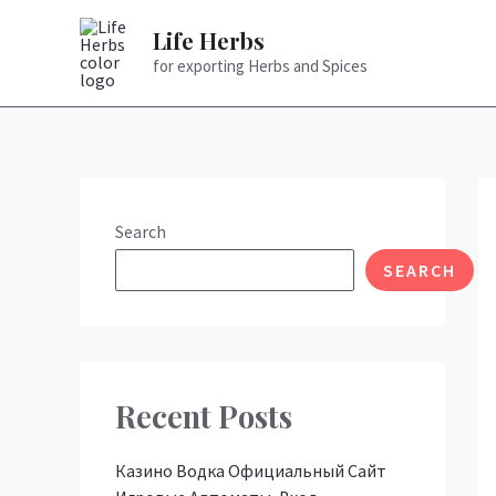
Skip
Life Herbs
to
for exporting Herbs and Spices
content
Po
na
Search
SEARCH
Recent Posts
Казино Водка Официальный Сайт