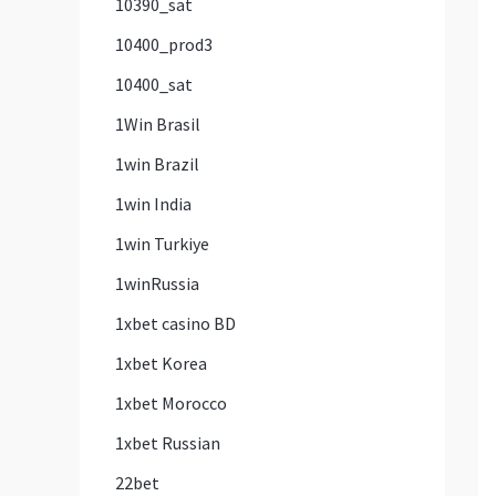
10390_sat
10400_prod3
10400_sat
1Win Brasil
1win Brazil
1win India
1win Turkiye
1winRussia
1xbet casino BD
1xbet Korea
1xbet Morocco
1xbet Russian
22bet