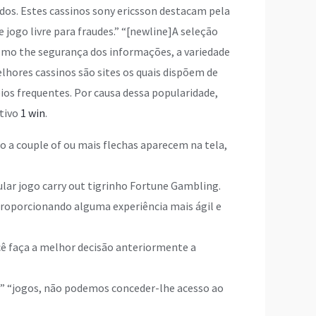
ados. Estes cassinos sony ericsson destacam pela
 jogo livre para fraudes.” “[newline]A seleção
como the segurança dos informações, a variedade
lhores cassinos são sites os quais dispõem de
ios frequentes. Por causa dessa popularidade,
ctivo
1 win
.
 a couple of ou mais flechas aparecem na tela,
ular jogo carry out tigrinho Fortune Gambling.
proporcionando alguma experiência mais ágil e
cê faça a melhor decisão anteriormente a
e” “jogos, não podemos conceder-lhe acesso ao