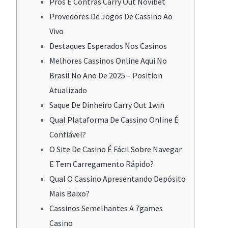
Prós E Contras Carry Out Novibet
Provedores De Jogos De Cassino Ao
Vivo
Destaques Esperados Nos Casinos
Melhores Cassinos Online Aqui No
Brasil No Ano De 2025 – Position
Atualizado
Saque De Dinheiro Carry Out 1win
Qual Plataforma De Cassino Online É
Confiável?
O Site De Casino É Fácil Sobre Navegar
E Tem Carregamento Rápido?
Qual O Cassino Apresentando Depósito
Mais Baixo?
Cassinos Semelhantes A 7games
Casino