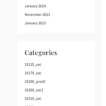
January 2024
November 2023
January 2023
Categories
10125_sat
10170_sat
10200_prod2
10200_sat2
10310_sat