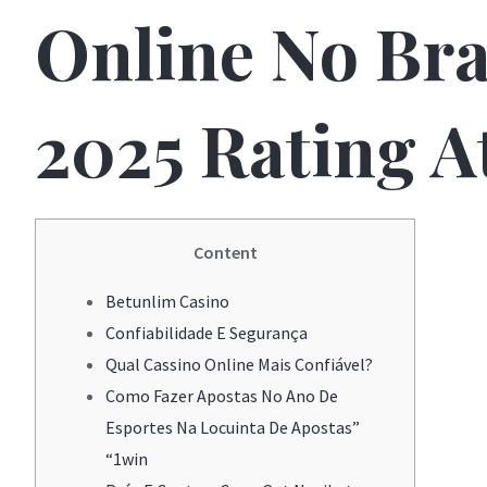
Online No Bra
2025 Rating A
Content
Betunlim Casino
Confiabilidade E Segurança
Qual Cassino Online Mais Confiável?
Como Fazer Apostas No Ano De
Esportes Na Locuinta De Apostas”
“1win