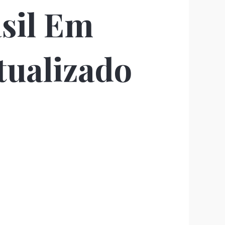
sil Em
tualizado