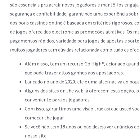
são essenciais pra atrair novos jogadores e mantê-los engaj
segurança e confiabilidade, garantindo uma experiência sobre
dos bons cassinos online é baseada em critérios rigorosos, 
de jogos oferecidos electronic as promoções atrativas. Os me
pagamentos rápidos, variedade para jogos de apostas e sorte
muitos jogadores têm dúvidas relacionada como tudo es efe
Além disso, tem um recurso Go High®, acionado quando
que pode trazer altos ganhos aos apostadores.
Lançado no ano de 2020, ele é uma alternativa ao pop
Alguns dos sites on the web já oferecem esta opção, 
conveniente para os jogadores.
Com isso, garantimos uma visão true así que usted vo
começar the jogar.
Se você não tem 18 anos ou não deseja ver anúncios d
nosso site.