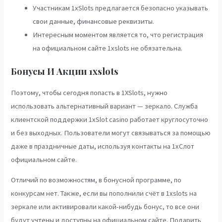
Участникам 1xSlots предлагается безопасно указывать
свои данные, финансовые реквизиты.
Интересным моментом является то, что регистрация
на официальном сайте 1xslots не обязательна.
Бонусы И Акции 1xslots
Поэтому, чтобы сегодня попасть в 1XSlots, нужно
использовать альтернативный вариант — зеркало. Служба
клиентской поддержки 1xSlot casino работает круглосуточно
и без выходных. Пользователи могут связываться за помощью
даже в праздничные даты, используя контакты на 1хСлот
официальном сайте.
Отличий по возможностям, в бонусной программе, по
конкурсам нет. Также, если вы пополнили счёт в 1xslots на
зеркале или активировали какой-нибудь бонус, то все они
будут учтены и доступны на официальном сайте. Подарить