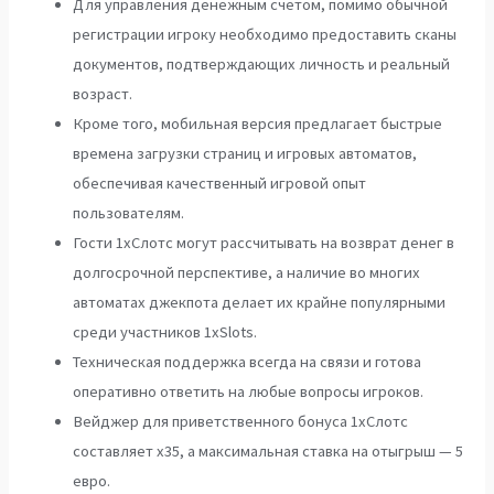
Для управления денежным счетом, помимо обычной
регистрации игроку необходимо предоставить сканы
документов, подтверждающих личность и реальный
возраст.
Кроме того, мобильная версия предлагает быстрые
времена загрузки страниц и игровых автоматов,
обеспечивая качественный игровой опыт
пользователям.
Гости 1хСлотс могут рассчитывать на возврат денег в
долгосрочной перспективе, а наличие во многих
автоматах джекпота делает их крайне популярными
среди участников 1xSlots.
Техническая поддержка всегда на связи и готова
оперативно ответить на любые вопросы игроков.
Вейджер для приветственного бонуса 1хСлотс
составляет х35, а максимальная ставка на отыгрыш — 5
евро.