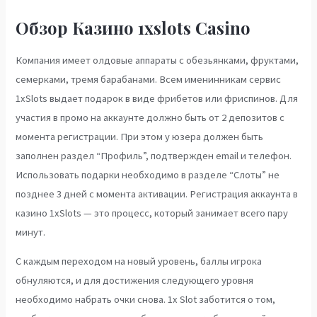
Обзор Казино 1xslots Casino
Компания имеет олдовые аппараты с обезьянками, фруктами,
семерками, тремя барабанами. Всем именинникам сервис
1xSlots выдает подарок в виде фрибетов или фриспинов. Для
участия в промо на аккаунте должно быть от 2 депозитов с
момента регистрации. При этом у юзера должен быть
заполнен раздел “Профиль”, подтвержден email и телефон.
Использовать подарки необходимо в разделе “Слоты” не
позднее 3 дней с момента активации. Регистрация аккаунта в
казино 1xSlots — это процесс, который занимает всего пару
минут.
С каждым переходом на новый уровень, баллы игрока
обнуляются, и для достижения следующего уровня
необходимо набрать очки снова. 1x Slot заботится о том,