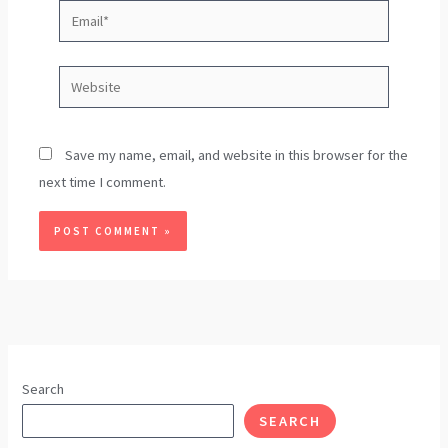
Email*
Website
Save my name, email, and website in this browser for the
next time I comment.
Search
SEARCH