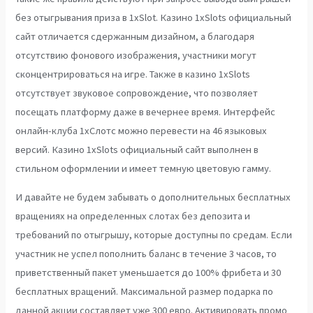
без отыгрывания приза в 1xSlot. Казино 1xSlots официальный
сайт отличается сдержанным дизайном, а благодаря
отсутствию фонового изображения, участники могут
сконцентрироваться на игре. Также в казино 1xSlots
отсутствует звуковое сопровождение, что позволяет
посещать платформу даже в вечернее время. Интерфейс
онлайн-клуба 1хСлотс можно перевести на 46 языковых
версий. Казино 1xSlots официальный сайт выполнен в
стильном оформлении и имеет темную цветовую гамму.
И давайте не будем забывать о дополнительных бесплатных
вращениях на определенных слотах без депозита и
требований по отыгрышу, которые доступны по средам. Если
участник не успел пополнить баланс в течение 3 часов, то
приветственный пакет уменьшается до 100% фрибета и 30
бесплатных вращений. Максимальной размер подарка по
данной акции составляет уже 300 евро. Активировать промо