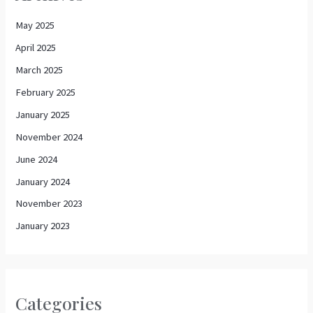
May 2025
April 2025
March 2025
February 2025
January 2025
November 2024
June 2024
January 2024
November 2023
January 2023
Categories