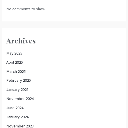
No comments to show.
Archives
May 2025
April 2025
March 2025
February 2025
January 2025
November 2024
June 2024
January 2024
November 2023