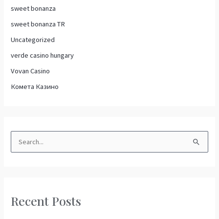
sweet bonanza
sweet bonanza TR
Uncategorized
verde casino hungary
Vovan Casino
Комета Казино
S
e
a
r
Recent Posts
c
h