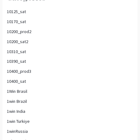
10125_sat
10170_sat
10200_prod2
10200_sat2
10310_sat
10390_sat
10400_prod3
10400_sat
1Win Brasil
1win Brazil
1win India
1win Turkiye
1winRussia