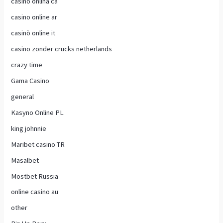
casino onlina ca
casino online ar
casinò online it
casino zonder crucks netherlands
crazy time
Gama Casino
general
Kasyno Online PL
king johnnie
Maribet casino TR
Masalbet
Mostbet Russia
online casino au
other