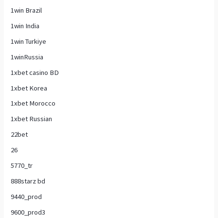
1win Brazil
1win India
1win Turkiye
1winRussia
1xbet casino BD
1xbet Korea
1xbet Morocco
1xbet Russian
22bet
26
5770_tr
888starz bd
9440_prod
9600_prod3