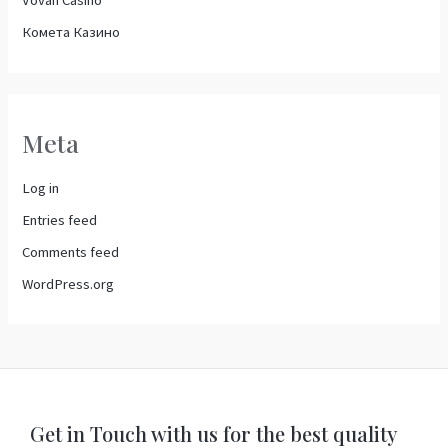
Vovan Casino
Комета Казино
Meta
Log in
Entries feed
Comments feed
WordPress.org
Get in Touch with us for the best quality