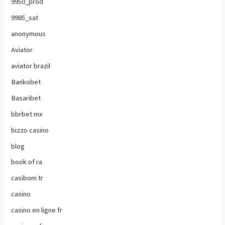
9950_prod
9985_sat
anonymous
Aviator
aviator brazil
Bankobet
Basaribet
bbrbet mx
bizzo casino
blog
book of ra
casibom tr
casino
casino en ligne fr