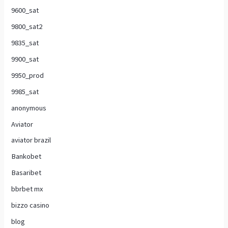
9600_sat
9800_sat2
9835_sat
9900_sat
9950_prod
9985_sat
anonymous
Aviator
aviator brazil
Bankobet
Basaribet
bbrbet mx
bizzo casino
blog