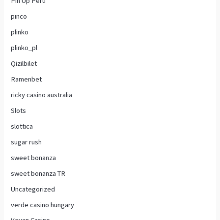
Pin Up Peru
pinco
plinko
plinko_pl
Qizilbilet
Ramenbet
ricky casino australia
Slots
slottica
sugar rush
sweet bonanza
sweet bonanza TR
Uncategorized
verde casino hungary