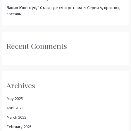
Лацио Ювентус, 10 мая: где смотреть матч Серии А, прогноз,
составы
Recent Comments
Archives
May 2025
April 2025
March 2025
February 2025