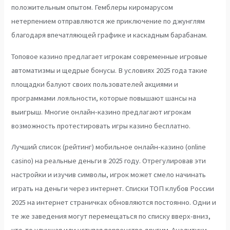
положительным опытом. Гемблеры киромарусом
нетерпением отправляются же приключение по джунглям
благодаря впечатляющей графике и каскадным барабанам.
Топовое казино предлагает игрокам современные игровые
автоматизмы и щедрые бонусы. В условиях 2025 года такие
площадки балуют своих пользователей акциями и
программами лояльности, которые повышают шансы на
выигрыш. Многие онлайн-казино предлагают игрокам
возможность протестировать игры казино бесплатно.
Лучший список (рейтинг) мобильное онлайн-казино (online
casino) на реальные деньги в 2025 году. Отрегулировав эти
настройки и изучив символы, игрок может смело начинать
играть на деньги через интернет. Списки ТОП клубов России
2025 на интернет страничках обновляются постоянно. Одни и
те же заведения могут перемещаться по списку вверх-вниз,