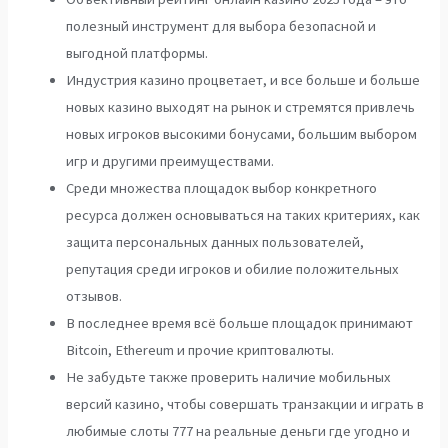
полезный инструмент для выбора безопасной и
выгодной платформы.
Индустрия казино процветает, и все больше и больше
новых казино выходят на рынок и стремятся привлечь
новых игроков высокими бонусами, большим выбором
игр и другими преимуществами.
Среди множества площадок выбор конкретного
ресурса должен основываться на таких критериях, как
защита персональных данных пользователей,
репутация среди игроков и обилие положительных
отзывов.
В последнее время всё больше площадок принимают
Bitcoin, Ethereum и прочие криптовалюты.
Не забудьте также проверить наличие мобильных
версий казино, чтобы совершать транзакции и играть в
любимые слоты 777 на реальные деньги где угодно и