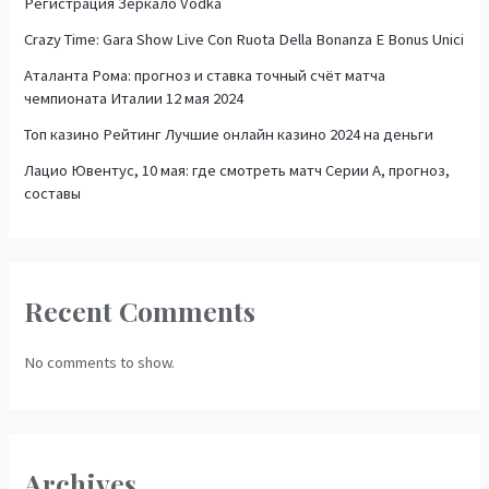
Регистрация Зеркало Vodka
Crazy Time: Gara Show Live Con Ruota Della Bonanza E Bonus Unici
Аталанта Рома: прогноз и ставка точный счёт матча
чемпионата Италии 12 мая 2024
Топ казино Рейтинг Лучшие онлайн казино 2024 на деньги
Лацио Ювентус, 10 мая: где смотреть матч Серии А, прогноз,
составы
Recent Comments
No comments to show.
Archives