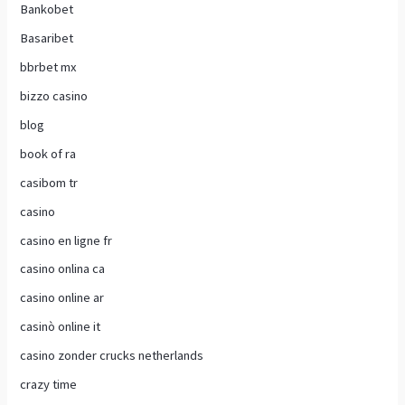
Bankobet
Basaribet
bbrbet mx
bizzo casino
blog
book of ra
casibom tr
casino
casino en ligne fr
casino onlina ca
casino online ar
casinò online it
casino zonder crucks netherlands
crazy time