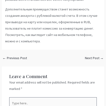
Дополнительным преимуществом станет возможность
создания аккаунта с рублевой валютой счета. В этом случае
при выводе на карту или кошелек, оформленные в RUB,
пользователь не платит комиссию за конвертацию денег.
Посмотреть, как выглядит сайт на мобильном телефоне,
можно и с компьютера.
←
Previous Post
Next Post
→
Leave a Comment
Your email address will not be published.
Required fields are
marked
*
Type