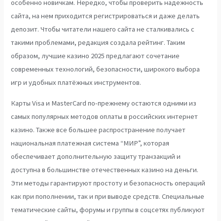
особенно новичкам. Нередко, чтобы проверить надежность
сайта, на нем приходится регистрироваться и даже делать
депозит. Чтобы читатели нашего сайта не сталкивались с
такими проблемами, редакция создала рейтинг. Таким
образом, лучшие казино 2025 предлагают сочетание
современных технологий, безопасности, широкого выбора
игр и удобных платёжных инструментов.
Карты Visa и MasterCard по-прежнему остаются одними из
самых популярных методов оплаты в российских интернет
казино. Также все большее распространение получает
национальная платежная система “МИР”, которая
обеспечивает дополнительную защиту транзакций и
доступна в большинстве отечественных казино на деньги.
Эти методы гарантируют простоту и безопасность операций
как при пополнении, так и при выводе средств. Специальные
тематические сайты, форумы и группы в соцсетях публикуют