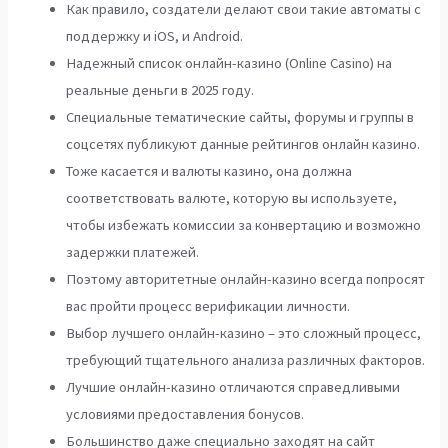
Как правило, создатели делают свои такие автоматы с
поддержку и iOS, и Android.
Надежный список онлайн-казино (Online Casino) на
реальные деньги в 2025 году.
Специальные тематические сайты, форумы и группы в
соцсетях публикуют данные рейтингов онлайн казино.
Тоже касается и валюты казино, она должна
соответствовать валюте, которую вы используете,
чтобы избежать комиссии за конвертацию и возможно
задержки платежей.
Поэтому авторитетные онлайн-казино всегда попросят
вас пройти процесс верификации личности.
Выбор лучшего онлайн-казино – это сложный процесс,
требующий тщательного анализа различных факторов.
Лучшие онлайн-казино отличаются справедливыми
условиями предоставления бонусов.
Большинство даже специально заходят на сайт