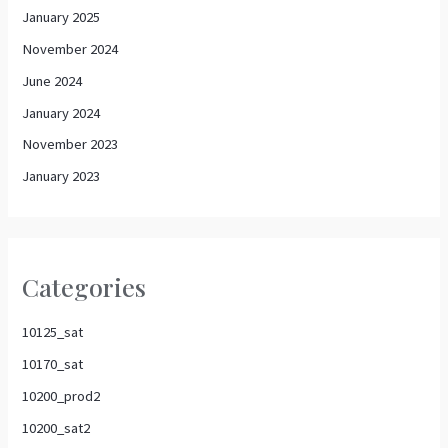
January 2025
November 2024
June 2024
January 2024
November 2023
January 2023
Categories
10125_sat
10170_sat
10200_prod2
10200_sat2