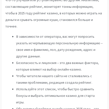
что-то улучшая или уступая первенство другим. Аналитики,
составляющие рейтинг, мониторят тонны информации,
чтобы в 2025 году рейтинг казино, в которых можно играть на
деньги и срывать огромные куши, становился больше и
точнее.
В зависимости от оператора, вас могут попросить
указать исчерпывающую персональную информацию –
свое имя и фамилию, пол, дату рождения, адрес и
другие данные.
Безопасность и лицензия – это два важных фактора,
которые влияют на выбор онлайн-казино.
Чтобы читатели нашего сайта не сталкивались с
такими проблемами, редакция создала рейтинг.
Используйте этот список, чтобы быстро сравнить
бонусы и выбрать оптимальное казино для старта
игры.
Объективный рейтинг онлайн казино 2025 года – это