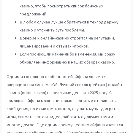
казино, чтобы посмотреть список бонусных
предложений.
В любом случае лучше обратиться в техподдержку
казино и уточнить суть проблемы.
Доверие к онлайн-казино строится на репутации,
лицензировании и отзывах игроков.
Если произошли какие-либо изменения, мы сразу
обновляем информацию в наших обзорах казино.
Одним из основных особенностей айфона является
операционная система iOS. Лучший список (рейтинг) онлайн-
казино (online casino) на реальные деньги в 2025 году. С
помощью айфона можно не только звонить и отправлять
сообщения, но и смотреть видео, слушать музыку, играть в
игры, снимать фото и видео, работать с документами и
многое другое. Еще одним преимуществом айфона является
его качество сборки и дизайна. Устройства Apple изготовлены