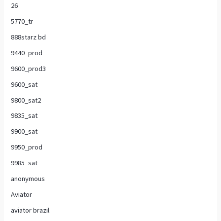
26
5770_tr
888starz bd
9440_prod
9600_prod3
9600_sat
9800_sat2
9835_sat
9900_sat
9950_prod
9985_sat
anonymous
Aviator
aviator brazil