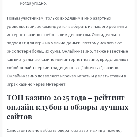
когда угодно.
Новым участникам, только входящим в мир азартных
удовольствий, рекомендуется выбирать из нашего рейтинга
интернет казино с небольшим депозитом. Они идеально
подходят для игры на мелкие деньги, поэтому исключают
риск потери больших сумм. Онлайн-казино, также известные
как виртуальные казино или интернет-казино, представляют
собой онлайн-версии традиционных (“обычных”) казино.
Онлайн-казино позволяют игрокам играть и делать ставки в
играх казино через Интернет.
ТОП казино 2025 года – рейтинг
онлайн клубов и обзоры лучших
сайтов
Самостоятельно выбрать оператора азартных игр тяжело,