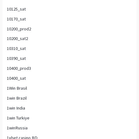
10125_sat
10170_sat
10200_prod2
10200_sat2
10310_sat
10390_sat
10400_prod3
10400_sat
1Win Brasil
1win Brazil
1win India
1win Turkiye
1winRussia
1xbet casino BD