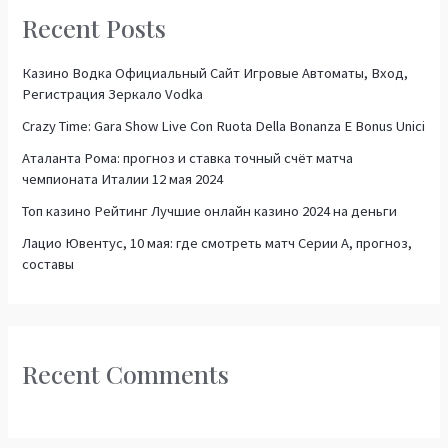
Recent Posts
c
h
Казино Водка Официальный Сайт Игровые Автоматы, Вход,
f
Регистрация Зеркало Vodka
o
Crazy Time: Gara Show Live Con Ruota Della Bonanza E Bonus Unici
r
Аталанта Рома: прогноз и ставка точный счёт матча
:
чемпионата Италии 12 мая 2024
Топ казино Рейтинг Лучшие онлайн казино 2024 на деньги
Лацио Ювентус, 10 мая: где смотреть матч Серии А, прогноз,
составы
Recent Comments