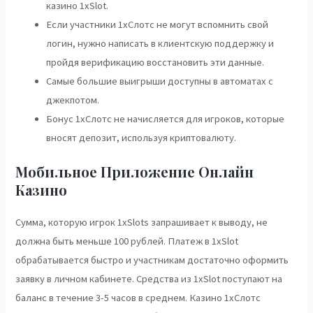
казино 1xSlot.
Если участники 1хСлотс не могут вспомнить свой
логин, нужно написать в клиентскую поддержку и
пройдя верификацию восстановить эти данные.
Самые большие выигрыши доступны в автоматах с
джекпотом.
Бонус 1хСлотс не начисляется для игроков, которые
вносят депозит, используя криптовалюту.
Мобильное Приложение Онлайн
Казино
Сумма, которую игрок 1xSlots запрашивает к выводу, не
должна быть меньше 100 рублей. Платеж в 1xSlot
обрабатывается быстро и участникам достаточно оформить
заявку в личном кабинете. Средства из 1xSlot поступают на
баланс в течение 3-5 часов в среднем. Казино 1хСлотс