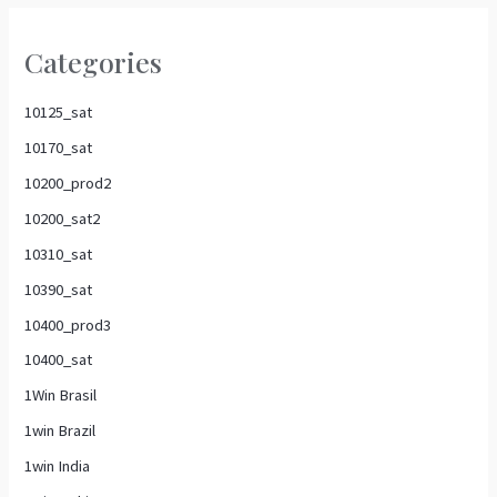
Categories
10125_sat
10170_sat
10200_prod2
10200_sat2
10310_sat
10390_sat
10400_prod3
10400_sat
1Win Brasil
1win Brazil
1win India