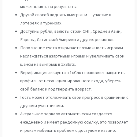
может влиять на результаты.
Другой способ поднять выигрыши — участие в
лотереях и турнирах.
Доступны рубли, валюты стран СНГ, Средней Азии,
Европы, Латинской Америки и других регионов.
Пополнение счета открывает возможность игрокам
наслаждаться азартными играми и увеличивать свои
шансы на выигрыш в 1xSlots.
Верификация аккаунта в 1xСлот позволяет защитить
профиль от несанкционированного входа, уберечь
свой баланс и подтвердить возраст.
Гость может отслеживать свой прогресс в сравнении с
другими участниками.
Актуальное зеркало автоматически создается
ежедневно и имеет рандомную ссылку, это позволяет
игрокам избежать проблем с доступом к казино.