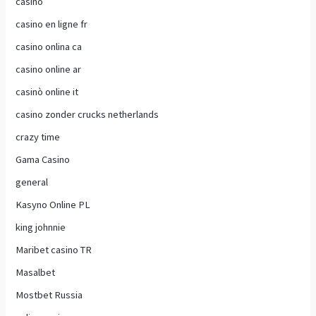
casino
casino en ligne fr
casino onlina ca
casino online ar
casinò online it
casino zonder crucks netherlands
crazy time
Gama Casino
general
Kasyno Online PL
king johnnie
Maribet casino TR
Masalbet
Mostbet Russia