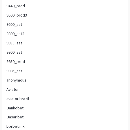
9440_prod
9600_prod3
9600_sat
9800_sat2
9835_sat
9900_sat
9950_prod
9985_sat
anonymous
Aviator
aviator brazil
Bankobet
Basaribet
bbrbet mx