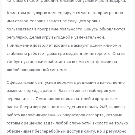
который откроет дополнительные бонусные игры и подарки.
Клиентам регулярно компенсируется часть от проигранных
ими ставок. Условия зависят от текущего уровня
пользователя в программе лояльности. Бонусы обновляются
регулярно, делая игру выгодной и увлекательной.
Приложение позволяет входить в аккаунт одним кликом и
стабильно работает даже при медленном интернете. Она не
требует установки и работает со всеми смартфонами на
любой операционной системе.
Официальный сайт успел пережить редизайн и качественно
изменил подход к работе. База активных гемблеров уже
перевалила за 7 миллионов пользователей и продолжает
расти. Двери виртуального заведения открыты 24/7, включая
работу квалифицированных операторов саппорта, которые
готовы к решению задач любой сложности. 1хслотс не только
обеспечивает бесперебойный доступ к сайту, но и регулярно