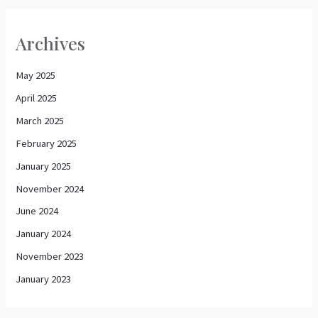
Archives
May 2025
April 2025
March 2025
February 2025
January 2025
November 2024
June 2024
January 2024
November 2023
January 2023