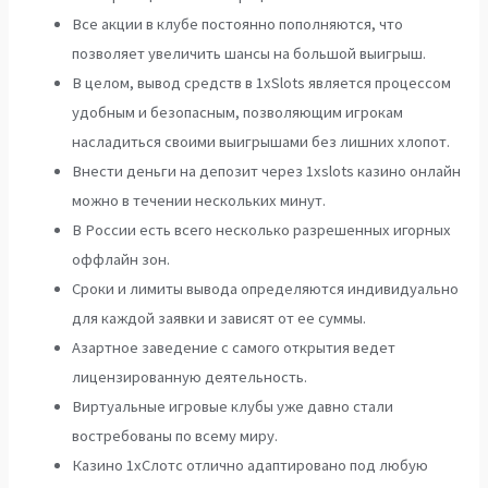
Все акции в клубе постоянно пополняются, что
позволяет увеличить шансы на большой выигрыш.
В целом, вывод средств в 1xSlots является процессом
удобным и безопасным, позволяющим игрокам
насладиться своими выигрышами без лишних хлопот.
Внести деньги на депозит через 1xslots казино онлайн
можно в течении нескольких минут.
В России есть всего несколько разрешенных игорных
оффлайн зон.
Сроки и лимиты вывода определяются индивидуально
для каждой заявки и зависят от ее суммы.
Азартное заведение с самого открытия ведет
лицензированную деятельность.
Виртуальные игровые клубы уже давно стали
востребованы по всему миру.
Казино 1хСлотс отлично адаптировано под любую