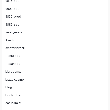
9835_sat
9900_sat
9950_prod
9985_sat
anonymous
Aviator
aviator brazil
Bankobet
Basaribet
bbrbet mx
bizzo casino
blog
book of ra
casibom tr