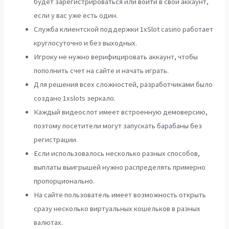
будет зарегистрироваться или войти в свой аккаунт,
если у вас уже есть один.
Служба клиентской поддержки 1xSlot casino работает
круглосуточно и без выходных.
Игроку не нужно верифицировать аккаунт, чтобы
пополнить счет на сайте и начать играть.
Для решения всех сложностей, разработчиками было
создано 1xslots зеркало.
Каждый видеослот имеет встроенную демоверсию,
поэтому посетители могут запускать барабаны без
регистрации.
Если использовалось несколько разных способов,
выплаты выигрышей нужно распределять примерно
пропорционально.
На сайте пользователь имеет возможность открыть
сразу несколько виртуальных кошельков в разных
валютах.