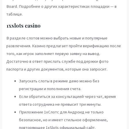
Board. Подробнее о других характеристиках площадки — в
таблице.
1xslots casino
В разделе слотов можно выбрать новые и популярные
развлечения. Казино предлагает пройти верификацию после
того, как игрок заполняет первую заявку на вывод.
Достаточно в ответ прислать службе поддержки фото
паспорта и других документов, которые она запросит.
Запускать слоты в режиме демо можно без
регистрации и пополнения счета.
Если обратиться за консультацией через чат, время
ответа сотрудника не превысит три минуты.
Приложение 1хСлотс для Андроид не только
безопасное, но и имеет стильное оформление,
повторяющее 1xSlots официальный сайт.