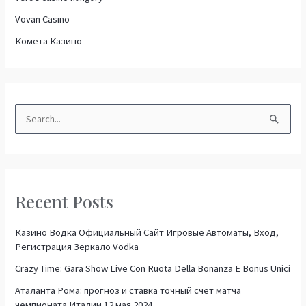
Vovan Casino
Комета Казино
S
e
a
r
Recent Posts
c
h
Казино Водка Официальный Сайт Игровые Автоматы, Вход,
f
Регистрация Зеркало Vodka
o
Crazy Time: Gara Show Live Con Ruota Della Bonanza E Bonus Unici
r
Аталанта Рома: прогноз и ставка точный счёт матча
:
чемпионата Италии 12 мая 2024