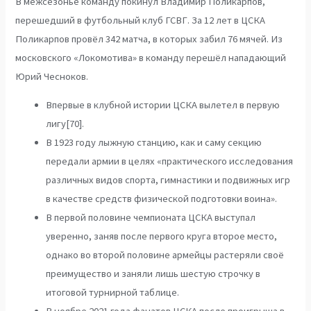
В межсезонье команду покинул Владимир Поликарпов,
перешедший в футбольный клуб ГСВГ. За 12 лет в ЦСКА
Поликарпов провёл 342 матча, в которых забил 76 мячей. Из
московского «Локомотива» в команду перешёл нападающий
Юрий Чесноков.
Впервые в клубной истории ЦСКА вылетел в первую
лигу[70].
В 1923 году лыжную станцию, как и саму секцию
передали армии в целях «практического исследования
различных видов спорта, гимнастики и подвижных игр
в качестве средств физической подготовки воина».
В первой половине чемпионата ЦСКА выступал
уверенно, заняв после первого круга второе место,
однако во второй половине армейцы растеряли своё
преимущество и заняли лишь шестую строчку в
итоговой турнирной таблице.