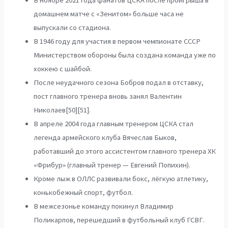
В ноябре 2021 года фанатов ЦСКА после проигрыша в
домашнем матче с «Зенитом» больше часа не
выпускали со стадиона.
В 1946 году для участия в первом чемпионате СССР
Министерством обороны была создана команда уже по
хоккею с шайбой.
После неудачного сезона Бобров подал в отставку,
пост главного тренера вновь занял Валентин
Николаев[50][51].
В апреле 2004 года главным тренером ЦСКА стал
легенда армейского клуба Вячеслав Быков,
работавший до этого ассистентом главного тренера ХК
«Фрибур» (главный тренер — Евгений Попихин).
Кроме лыж в ОЛЛС развивали бокс, лёгкую атлетику,
конькобежный спорт, футбол.
В межсезонье команду покинул Владимир
Поликарпов, перешедший в футбольный клуб ГСВГ.