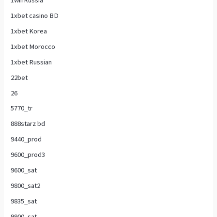
1xbet casino BD
1xbet Korea
1xbet Morocco
1xbet Russian
22bet
26
5770_tr
888starz bd
9440_prod
9600_prod3
9600_sat
9800_sat2
9835_sat
9900_sat