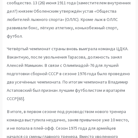
сообщество. 13 (26) июня 1911 года (заместителем внутренних
дел?) князем Оболенским утверждён устав «Общества
любителей лыжного спорта» (ОЛЛС). Кроме лыж в ОЛЛС
развивали бокс, лёгкую атлетику, конькобежный спорт,
футбол.
Четвёртый чемпионат страны вновь выиграла команда ЦДКА.
Вакантную, после увольнения Тарасова, должность занял
Алексей Мамыкин. В связи с Олимпиадой-76 для лучшей
подготовки сборной СССР в сезоне 1976 года было проведено
два усечённых чемпионата. По итогам чемпионата Владимир
Астаповский был признан лучшим футболистом и вратарём
СССР[65].
В итоге, в первом сезоне под руководством нового тренера
команда выступила неудачно, заняв привычное уже 10 место,
и не попала в плей-офф. Сезон 1975 года для армейцев
начался со смены главного тренера. Вместо уволенного