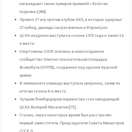
награждают своих кумиров премией «Золотая
подкова»[286].
Провёл 37 игр против клубов НХЛ, в которых одержал
27 побед, дважды сыграл вничью и 8 проиграл.
ЦСКА неудачно выступил в сезоне 1975 года и занял 13-
е место.
Спортсмены ОЛЛС влились в новосозданное
сообщество Опытно-показательная площадка
Всевобуча (ОППВ), созданное под крылом Красной
армии.
В чемпионате команда выступала уверенно, заняв по
итогам сезона 6-е место.
Лучшим бомбардиром первенства стал нападающий
ЦСКА Валерий Масалитин[75].
Сталин, через некоторое время был расстрелян
первый заместитель Председателя Совета Министров
СССР Л.