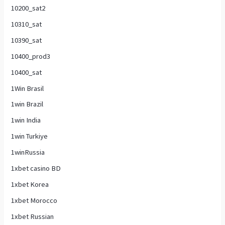
10200_sat2
10310_sat
10390_sat
10400_prod3
10400_sat
1Win Brasil
1win Brazil
1win India
1win Turkiye
1winRussia
1xbet casino BD
1xbet Korea
1xbet Morocco
1xbet Russian