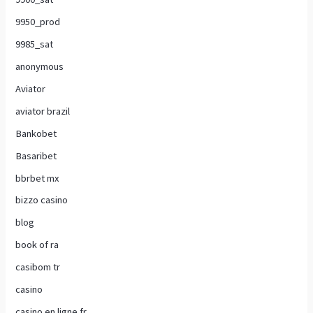
9950_prod
9985_sat
anonymous
Aviator
aviator brazil
Bankobet
Basaribet
bbrbet mx
bizzo casino
blog
book of ra
casibom tr
casino
casino en ligne fr