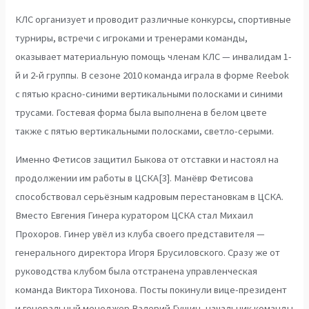
КЛС организует и проводит различные конкурсы, спортивные
турниры, встречи с игроками и тренерами команды,
оказывает материальную помощь членам КЛС — инвалидам 1-
й и 2-й группы. В сезоне 2010 команда играла в форме Reebok
с пятью красно-синими вертикальными полосками и синими
трусами. Гостевая форма была выполнена в белом цвете
также с пятью вертикальными полосками, светло-серыми.
Именно Фетисов защитил Быкова от отставки и настоял на
продолжении им работы в ЦСКА[3]. Манёвр Фетисова
способствовал серьёзным кадровым перестановкам в ЦСКА.
Вместо Евгения Гинера куратором ЦСКА стал Михаил
Прохоров. Гинер увёл из клуба своего представителя —
генерального директора Игоря Брусиловского. Сразу же от
руководства клубом была отстранена управленческая
команда Виктора Тихонова. Посты покинули вице-президент
и генеральный менеджер Валерий Гущин, начальник команды