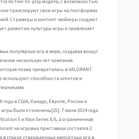
ся по free-to-play модели, с возможностью
гроки транслируют свои игры на платформах
орией. Стримеры и контент-мейкеры создают
ует развитию культуры игры и привлекает
амых популярных игр в мире, создавая вокруг
ечение нескольких лет компания
 которая позже превратилась в VALORANT.
 используют способности агентов и
перниками.
 года в США, Канаде, Европе, России и
ы игры были отключены[25]. 7 июня 2024 года
tation 5 и Xbox Series X/S, а ограниченная
lorant на игровых приставках состоялся 2
лся в списке утвержденных импортных игр в