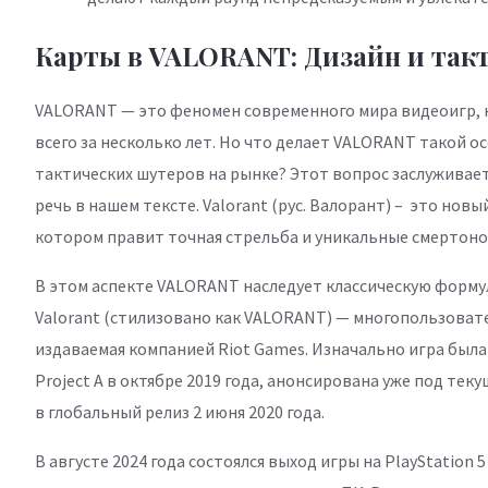
Карты в VALORANT: Дизайн и так
VALORANT — это феномен современного мира видеоигр, 
всего за несколько лет. Но что делает VALORANT такой 
тактических шутеров на рынке? Этот вопрос заслуживает
речь в нашем тексте. Valorant (рус. Валорант) – это новы
котором правит точная стрельба и уникальные смертоно
В этом аспекте VALORANT наследует классическую формул
Valorant (стилизовано как VALORANT) — многопользоват
издаваемая компанией Riot Games. Изначально игра был
Project A в октябре 2019 года, анонсирована уже под тек
в глобальный релиз 2 июня 2020 года.
В августе 2024 года состоялся выход игры на PlayStation 5