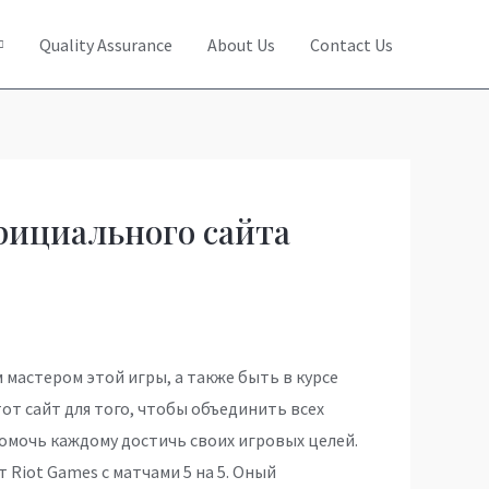
Quality Assurance
About Us
Contact Us
фициального сайта
 мастером этой игры, а также быть в курсе
от сайт для того, чтобы объединить всех
помочь каждому достичь своих игровых целей.
Riot Games с матчами 5 на 5. Оный