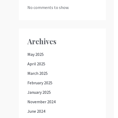
No comments to show.
Archives
May 2025
April 2025
March 2025
February 2025
January 2025
November 2024
June 2024