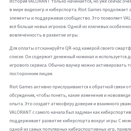
История VALORANT только начинается, но уже сейчас оче
в мире видеоигр и киберспорта. Riot Games продолжает 
элементы и поддерживая сообщество. Это позволяет VA
всё больше новых игроков. Одной из ключевых особенно
вовлечённость в развитие игры.
Для оплаты отсканируйте QR-код камерой своего смартф
списке. Он содержит денежный номинал и используется 
игрового сервиса. Обычно ваучер можно активировать то
посторонним лицам.
Riot Games активно прислушиваются к обратной связи от
обсуждения, чтобы понять, какие изменения и нововвед
опыта. Это создаёт атмосферу доверия и взаимного уваж
VALORANT с самого начала был задуман как киберспортив
поддерживает развитие киберспорта вокруг игры. С моме
одной из самых популярных киберспортивных игр, привл