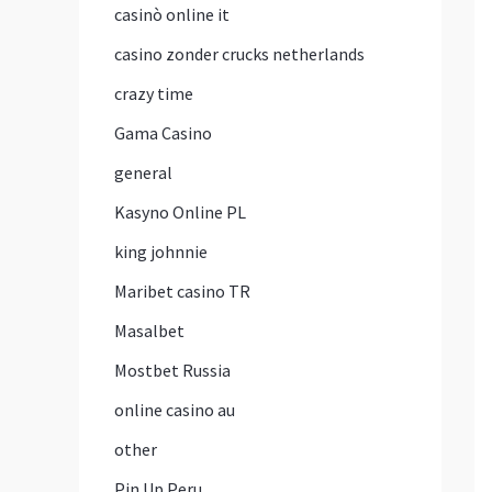
casinò online it
casino zonder crucks netherlands
crazy time
Gama Casino
general
Kasyno Online PL
king johnnie
Maribet casino TR
Masalbet
Mostbet Russia
online casino au
other
Pin Up Peru