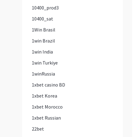
10400_prod3
10400_sat
1Win Brasil
1win Brazil
1win India
1win Turkiye
1winRussia
1xbet casino BD
1xbet Korea
1xbet Morocco
1xbet Russian
22bet