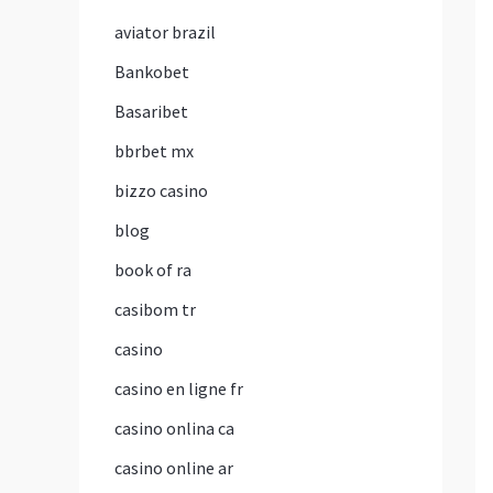
aviator brazil
Bankobet
Basaribet
bbrbet mx
bizzo casino
blog
book of ra
casibom tr
casino
casino en ligne fr
casino onlina ca
casino online ar