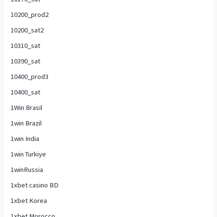
10200_prod2
10200_sat2
10310_sat
10390_sat
10400_prod3
10400_sat
1Win Brasil
1win Brazil
1win India
1win Turkiye
1winRussia
1xbet casino BD
1xbet Korea
1xbet Morocco