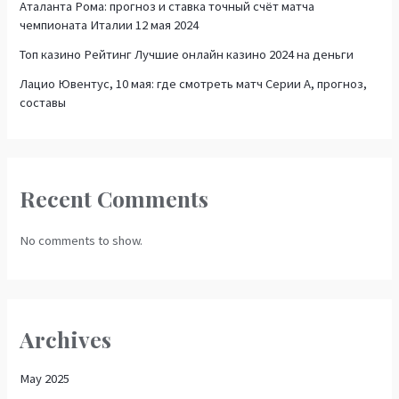
Аталанта Рома: прогноз и ставка точный счёт матча
чемпионата Италии 12 мая 2024
Топ казино Рейтинг Лучшие онлайн казино 2024 на деньги
Лацио Ювентус, 10 мая: где смотреть матч Серии А, прогноз,
составы
Recent Comments
No comments to show.
Archives
May 2025