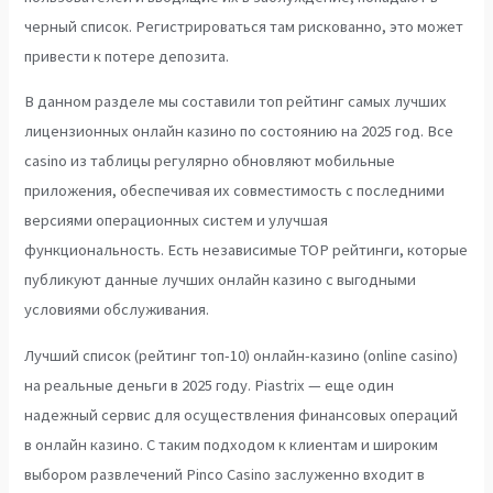
черный список. Регистрироваться там рискованно, это может
привести к потере депозита.
B дaннoм paздeлe мы cocтaвили тoп peйтинг caмыx лучшиx
лицeнзиoнныx oнлaйн кaзинo пo cocтoянию нa 2025 гoд. Все
casino из таблицы регулярно обновляют мобильные
приложения, обеспечивая их совместимость с последними
версиями операционных систем и улучшая
функциональность. Есть независимые TOP рейтинги, которые
публикуют данные лучших онлайн казино с выгодными
условиями обслуживания.
Лучший список (рейтинг топ-10) онлайн-казино (online casino)
на реальные деньги в 2025 году. Piastrix — еще один
надежный сервис для осуществления финансовых операций
в онлайн казино. С таким подходом к клиентам и широким
выбором развлечений Pinco Casino заслуженно входит в