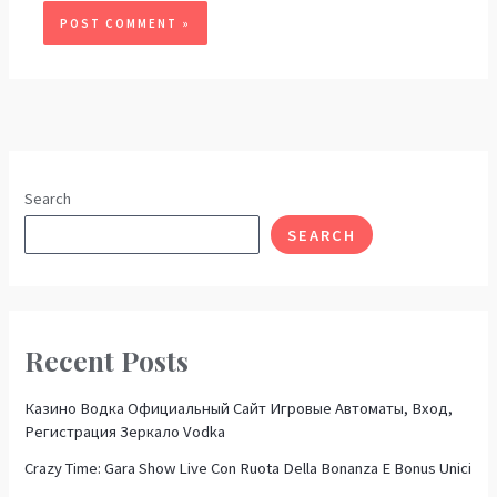
Search
SEARCH
Recent Posts
Казино Водка Официальный Сайт Игровые Автоматы, Вход,
Регистрация Зеркало Vodka
Crazy Time: Gara Show Live Con Ruota Della Bonanza E Bonus Unici