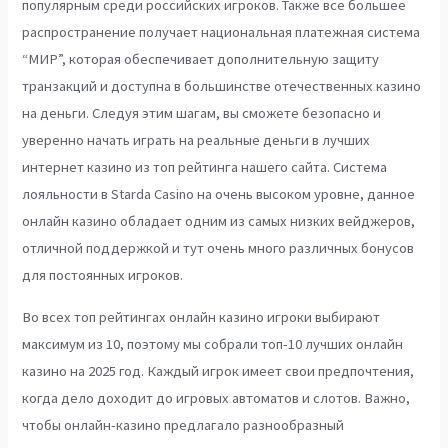
популярным среди российских игроков. Также все большее
распространение получает национальная платежная система
“МИР”, которая обеспечивает дополнительную защиту
транзакций и доступна в большинстве отечественных казино
на деньги. Следуя этим шагам, вы сможете безопасно и
уверенно начать играть на реальные деньги в лучших
интернет казино из топ рейтинга нашего сайта. Система
лояльности в Starda Casino на очень высоком уровне, данное
онлайн казино обладает одним из самых низких вейджеров,
отличной поддержкой и тут очень много различных бонусов
для постоянных игроков.
Во всех топ рейтингах онлайн казино игроки выбирают
максимум из 10, поэтому мы собрали топ-10 лучших онлайн
казино на 2025 год. Каждый игрок имеет свои предпочтения,
когда дело доходит до игровых автоматов и слотов. Важно,
чтобы онлайн-казино предлагало разнообразный