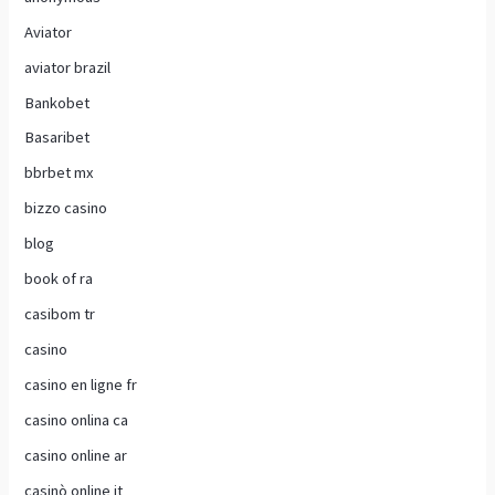
Aviator
aviator brazil
Bankobet
Basaribet
bbrbet mx
bizzo casino
blog
book of ra
casibom tr
casino
casino en ligne fr
casino onlina ca
casino online ar
casinò online it