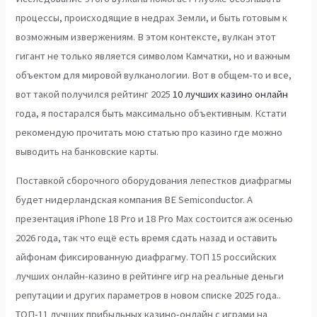
процессы, происходящие в недрах Земли, и быть готовым к
возможным извержениям. В этом контексте, вулкан этот
гигант не только является символом Камчатки, но и важным
объектом для мировой вулканологии. Вот в общем-то и все,
вот такой получился рейтинг 2025
10 лучших казино онлайн
года, я постарался быть максимально объективным. Кстати
рекомендую прочитать мою статью про казино где можно
выводить на банковские карты.
Поставкой сборочного оборудования лепестков диафрагмы
будет нидерландская компания BE Semiconductor. А
презентация iPhone 18 Pro и 18 Pro Max состоится аж осенью
2026 года, так что ещё есть время сдать назад и оставить
айфонам фиксированную диафрагму. ТОП 15 российских
лучших онлайн-казино в рейтинге игр на реальные деньги
репутации и других параметров в новом списке 2025 года..
ТОП-11 лучших прибыльных казино-онлайн с играми на