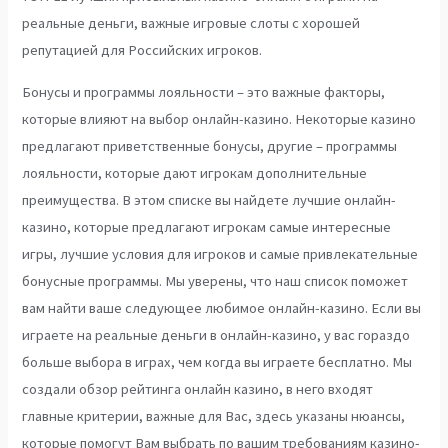
реальные деньги, важные игровые слоты с хорошей
репутацией для Российских игроков.
Бонусы и программы лояльности – это важные факторы,
которые влияют на выбор онлайн-казино. Некоторые казино
предлагают приветственные бонусы, другие – программы
лояльности, которые дают игрокам дополнительные
преимущества. В этом списке вы найдете лучшие онлайн-
казино, которые предлагают игрокам самые интересные
игры, лучшие условия для игроков и самые привлекательные
бонусные программы. Мы уверены, что наш список поможет
вам найти ваше следующее любимое онлайн-казино. Если вы
играете на реальные деньги в онлайн-казино, у вас гораздо
больше выбора в играх, чем когда вы играете бесплатно. Мы
создали обзор рейтинга онлайн казино, в него входят
главные критерии, важные для Вас, здесь указаны нюансы,
которые помогут Вам выбрать по вашим требованиям казино-