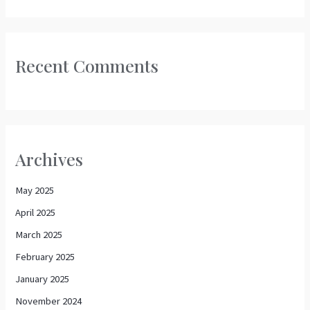
Recent Comments
Archives
May 2025
April 2025
March 2025
February 2025
January 2025
November 2024