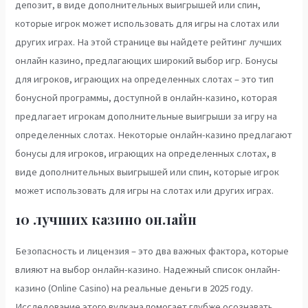
депозит, в виде дополнительных выигрышей или спин,
которые игрок может использовать для игры на слотах или
других играх. На этой странице вы найдете рейтинг лучших
онлайн казино, предлагающих широкий выбор игр. Бонусы
для игроков, играющих на определенных слотах – это тип
бонусной программы, доступной в онлайн-казино, которая
предлагает игрокам дополнительные выигрыши за игру на
определенных слотах. Некоторые онлайн-казино предлагают
бонусы для игроков, играющих на определенных слотах, в
виде дополнительных выигрышей или спин, которые игрок
может использовать для игры на слотах или других играх.
10 лучших казино онлайн
Безопасность и лицензия – это два важных фактора, которые
влияют на выбор онлайн-казино. Надежный список онлайн-
казино (Online Casino) на реальные деньги в 2025 году.
Исследование этого вулкана помогает глубже осознавать