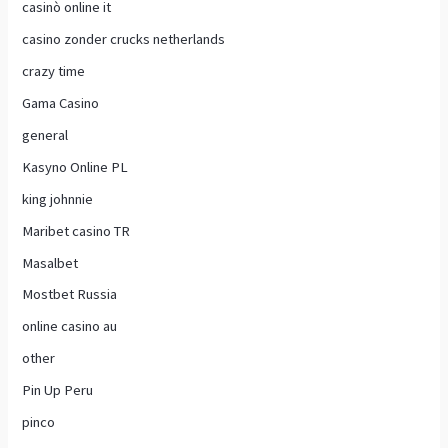
casinò online it
casino zonder crucks netherlands
crazy time
Gama Casino
general
Kasyno Online PL
king johnnie
Maribet casino TR
Masalbet
Mostbet Russia
online casino au
other
Pin Up Peru
pinco