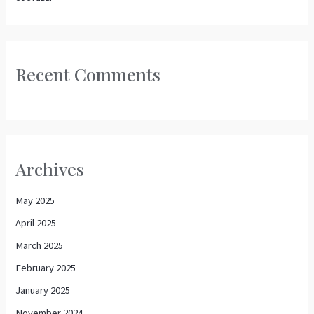
Recent Comments
Archives
May 2025
April 2025
March 2025
February 2025
January 2025
November 2024