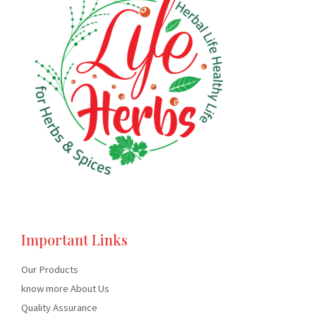
Important Links
Our Products
know more About Us
Quality Assurance