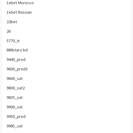
1xbet Morocco
1xbet Russian
22bet
26
5770_tr
888starz bd
9440_prod
9600_prod3
9600_sat
9800_sat2
9835_sat
9900_sat
9950_prod
9985_sat