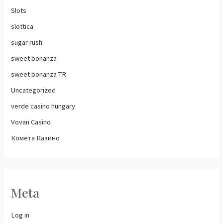
Slots
slottica
sugar rush
sweet bonanza
sweet bonanza TR
Uncategorized
verde casino hungary
Vovan Casino
Комета Казино
Meta
Log in