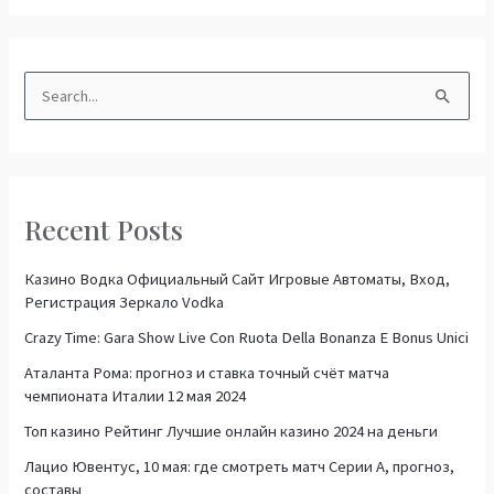
S
e
a
r
Recent Posts
c
h
Казино Водка Официальный Сайт Игровые Автоматы, Вход,
f
Регистрация Зеркало Vodka
o
Crazy Time: Gara Show Live Con Ruota Della Bonanza E Bonus Unici
r
Аталанта Рома: прогноз и ставка точный счёт матча
:
чемпионата Италии 12 мая 2024
Топ казино Рейтинг Лучшие онлайн казино 2024 на деньги
Лацио Ювентус, 10 мая: где смотреть матч Серии А, прогноз,
составы