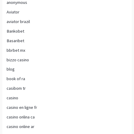
anonymous
Aviator
aviator brazil
Bankobet
Basaribet
bbrbet mx
bizzo casino
blog
book of ra
casibom tr
casino
casino en ligne fr
casino onlina ca
casino online ar