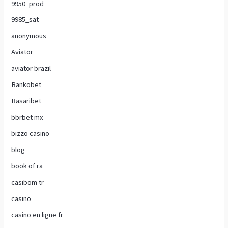
9950_prod
9985_sat
anonymous
Aviator
aviator brazil
Bankobet
Basaribet
bbrbet mx
bizzo casino
blog
book of ra
casibom tr
casino
casino en ligne fr