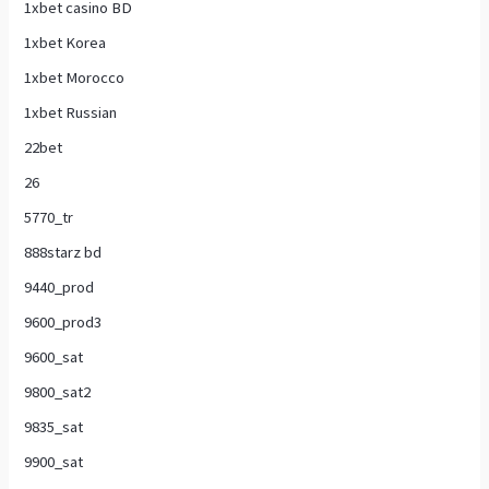
1xbet casino BD
1xbet Korea
1xbet Morocco
1xbet Russian
22bet
26
5770_tr
888starz bd
9440_prod
9600_prod3
9600_sat
9800_sat2
9835_sat
9900_sat