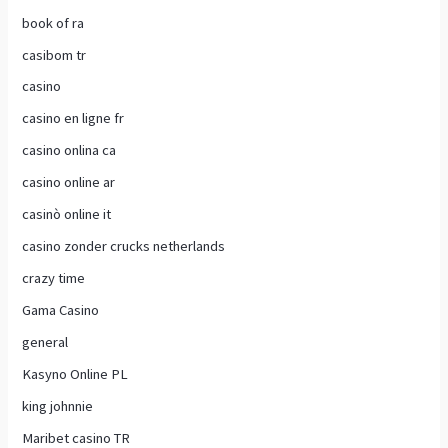
book of ra
casibom tr
casino
casino en ligne fr
casino onlina ca
casino online ar
casinò online it
casino zonder crucks netherlands
crazy time
Gama Casino
general
Kasyno Online PL
king johnnie
Maribet casino TR