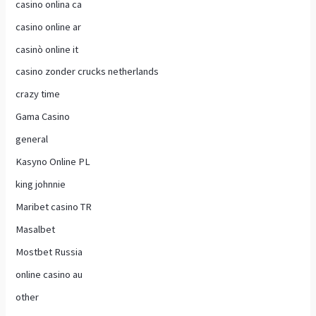
casino onlina ca
casino online ar
casinò online it
casino zonder crucks netherlands
crazy time
Gama Casino
general
Kasyno Online PL
king johnnie
Maribet casino TR
Masalbet
Mostbet Russia
online casino au
other