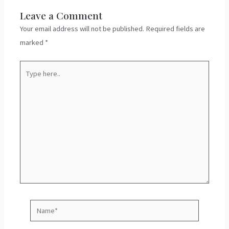
Leave a Comment
Your email address will not be published.
Required fields are
marked
*
Type
here..
Name*