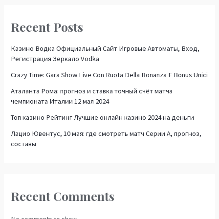
Recent Posts
Казино Водка Официальный Сайт Игровые Автоматы, Вход,
Регистрация Зеркало Vodka
Crazy Time: Gara Show Live Con Ruota Della Bonanza E Bonus Unici
Аталанта Рома: прогноз и ставка точный счёт матча
чемпионата Италии 12 мая 2024
Топ казино Рейтинг Лучшие онлайн казино 2024 на деньги
Лацио Ювентус, 10 мая: где смотреть матч Серии А, прогноз,
составы
Recent Comments