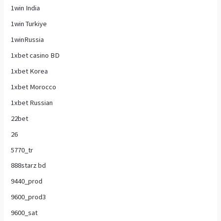
1win India
1win Turkiye
1winRussia
1xbet casino BD
1xbet Korea
1xbet Morocco
1xbet Russian
22bet
26
5770_tr
888starz bd
9440_prod
9600_prod3
9600_sat