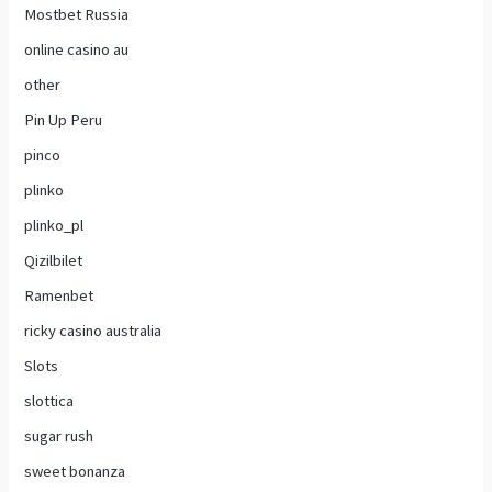
Mostbet Russia
online casino au
other
Pin Up Peru
pinco
plinko
plinko_pl
Qizilbilet
Ramenbet
ricky casino australia
Slots
slottica
sugar rush
sweet bonanza