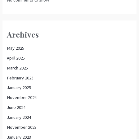
No comments to show.
Archives
May 2025
April 2025
March 2025
February 2025
January 2025
November 2024
June 2024
January 2024
November 2023
January 2023