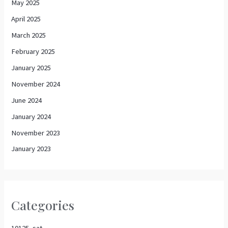
May 2025
April 2025
March 2025
February 2025
January 2025
November 2024
June 2024
January 2024
November 2023
January 2023
Categories