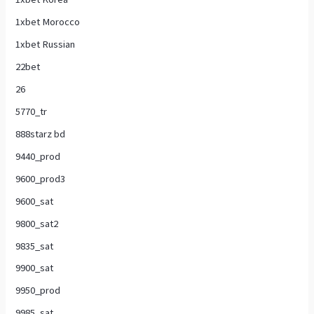
1xbet Morocco
1xbet Russian
22bet
26
5770_tr
888starz bd
9440_prod
9600_prod3
9600_sat
9800_sat2
9835_sat
9900_sat
9950_prod
9985_sat