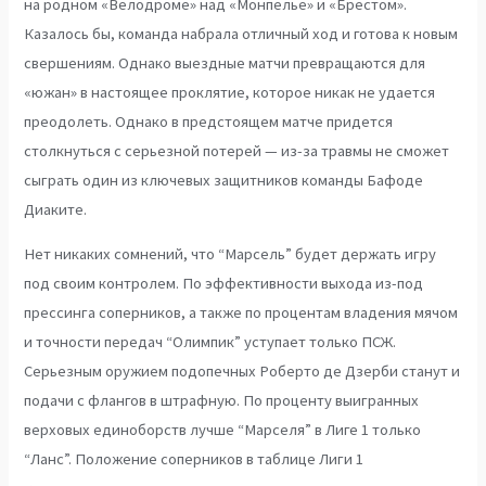
на родном «Велодроме» над «Монпелье» и «Брестом».
Казалось бы, команда набрала отличный ход и готова к новым
свершениям. Однако выездные матчи превращаются для
«южан» в настоящее проклятие, которое никак не удается
преодолеть. Однако в предстоящем матче придется
столкнуться с серьезной потерей — из-за травмы не сможет
сыграть один из ключевых защитников команды Бафоде
Диаките.
Нет никаких сомнений, что “Марсель” будет держать игру
под своим контролем. По эффективности выхода из-под
прессинга соперников, а также по процентам владения мячом
и точности передач “Олимпик” уступает только ПСЖ.
Серьезным оружием подопечных Роберто де Дзерби станут и
подачи с флангов в штрафную. По проценту выигранных
верховых единоборств лучше “Марселя” в Лиге 1 только
“Ланс”. Положение соперников в таблице Лиги 1