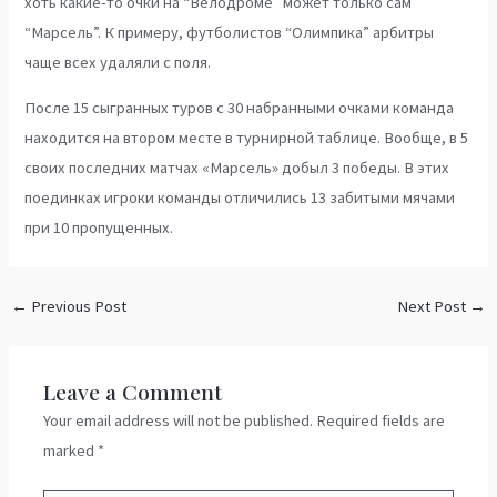
хоть какие-то очки на “Велодроме” может только сам
“Марсель”. К примеру, футболистов “Олимпика” арбитры
чаще всех удаляли с поля.
После 15 сыгранных туров с 30 набранными очками команда
находится на втором месте в турнирной таблице. Вообще, в 5
своих последних матчах «Марсель» добыл 3 победы. В этих
поединках игроки команды отличились 13 забитыми мячами
при 10 пропущенных.
←
Previous Post
Next Post
→
Leave a Comment
Your email address will not be published.
Required fields are
marked
*