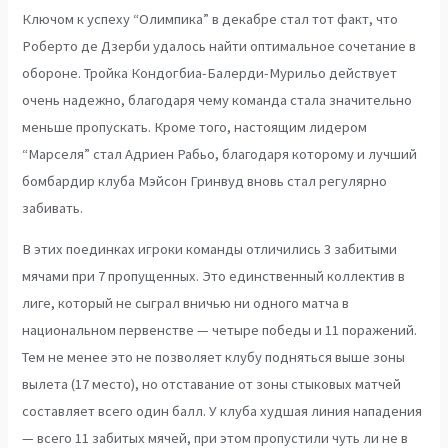
Ключом к успеху “Олимпика” в декабре стал тот факт, что
Роберто де Дзерби удалось найти оптимальное сочетание в
обороне. Тройка Кондогбиа-Балерди-Мурильо действует
очень надежно, благодаря чему команда стала значительно
меньше пропускать. Кроме того, настоящим лидером
“Марселя” стал Адриен Рабьо, благодаря которому и лучший
бомбардир клуба Мэйсон Гринвуд вновь стал регулярно
забивать.
В этих поединках игроки команды отличились 3 забитыми
мячами при 7 пропущенных. Это единственный коллектив в
лиге, который не сыграл вничью ни одного матча в
национальном первенстве — четыре победы и 11 поражений.
Тем не менее это не позволяет клубу подняться выше зоны
вылета (17 место), но отставание от зоны стыковых матчей
составляет всего один балл. У клуба худшая линия нападения
— всего 11 забитых мячей, при этом пропустили чуть ли не в