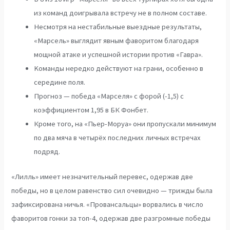
из команд доигрывала встречу не в полном составе.
Несмотря на нестабильные выездные результаты,
«Марсель» выглядит явным фаворитом благодаря
мощной атаке и успешной истории против «Гавра».
Kоманды нередко действуют на грани, особенно в
середине поля.
Прогноз — победа «Марселя» с форой (-1,5) с
коэффициентом 1,95 в БК Фонбет.
Кроме того, на «Пьер-Моруа» они пропускали минимум
по два мяча в четырёх последних личных встречах
подряд.
«Лилль» имеет незначительный перевес, одержав две
победы, но в целом равенство сил очевидно — трижды была
зафиксирована ничья. «Провансальцы» ворвались в число
фаворитов гонки за топ-4, одержав две разгромные победы