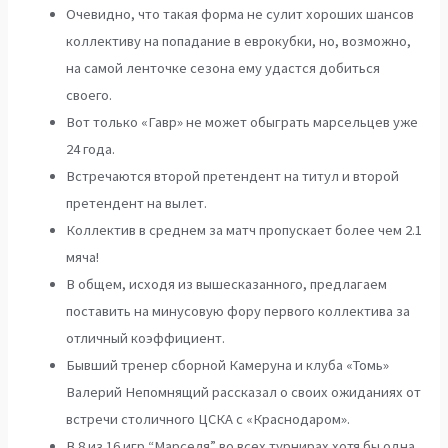
Очевидно, что такая форма не сулит хороших шансов
коллективу на попадание в еврокубки, но, возможно,
на самой ленточке сезона ему удастся добиться
своего.
Вот только «Гавр» не может обыграть марсельцев уже
24 года.
Встречаются второй претендент на титул и второй
претендент на вылет.
Коллектив в среднем за матч пропускает более чем 2.1
мяча!
В общем, исходя из вышесказанного, предлагаем
поставить на минусовую фору первого коллектива за
отличный коэффициент.
Бывший тренер сборной Камеруна и клуба «Томь»
Валерий Непомнящий рассказал о своих ожиданиях от
встречи столичного ЦСКА с «Краснодаром».
В 8 из 16 игр “Марселя” во всех турнирах хотя бы одна