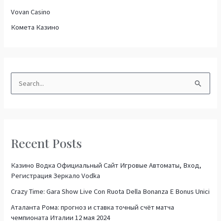
Vovan Casino
Комета Казино
S
e
a
r
Recent Posts
c
h
Казино Водка Официальный Сайт Игровые Автоматы, Вход,
f
Регистрация Зеркало Vodka
o
Crazy Time: Gara Show Live Con Ruota Della Bonanza E Bonus Unici
r
Аталанта Рома: прогноз и ставка точный счёт матча
:
чемпионата Италии 12 мая 2024