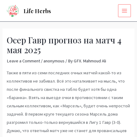
Skip
MAI
Life Herbs
to
MEN
content
Post
navigation
Осер Гавр прогноз на матч 4
мая 2025
Leave a Comment
/
anonymous
/ By
GFX. Mahmoud Ali
Также в пяти из семи последних очных матчей какой-то из
коллективов не забивал. Всё это наталкивает на мысль, что
после финального свистка на табло будет хотя бы одна
«баранка». Взять на выезде очки в противостоянии с таким
сильным коллективом, как «Марсель», будет очень непростой
задачей. В первом круге текущего сезона Марсель дома
разгромил только-только вернувшийся в Лигу 1 Гавр (3-0).
Думаю, что ответный матч уже не станет для провансальцев