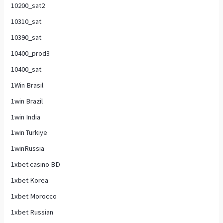
10200_sat2
10310_sat
10390_sat
10400_prod3
10400_sat
1Win Brasil
1win Brazil
1win India
1win Turkiye
1winRussia
1xbet casino BD
1xbet Korea
1xbet Morocco
1xbet Russian