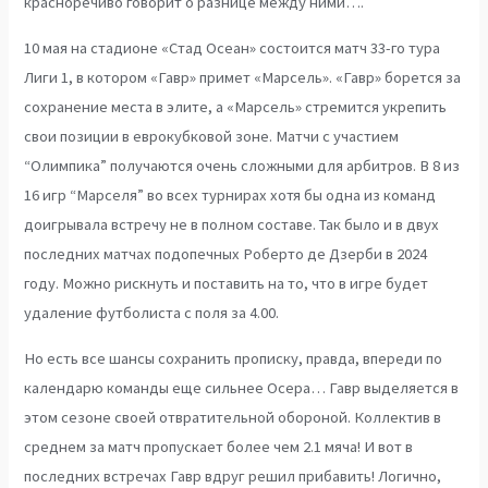
красноречиво говорит о разнице между ними….
10 мая на стадионе «Стад Осеан» состоится матч 33-го тура
Лиги 1, в котором «Гавр» примет «Марсель». «Гавр» борется за
сохранение места в элите, а «Марсель» стремится укрепить
свои позиции в еврокубковой зоне. Матчи с участием
“Олимпика” получаются очень сложными для арбитров. В 8 из
16 игр “Марселя” во всех турнирах хотя бы одна из команд
доигрывала встречу не в полном составе. Так было и в двух
последних матчах подопечных Роберто де Дзерби в 2024
году. Можно рискнуть и поставить на то, что в игре будет
удаление футболиста с поля за 4.00.
Но есть все шансы сохранить прописку, правда, впереди по
календарю команды еще сильнее Осера… Гавр выделяется в
этом сезоне своей отвратительной обороной. Коллектив в
среднем за матч пропускает более чем 2.1 мяча! И вот в
последних встречах Гавр вдруг решил прибавить! Логично,