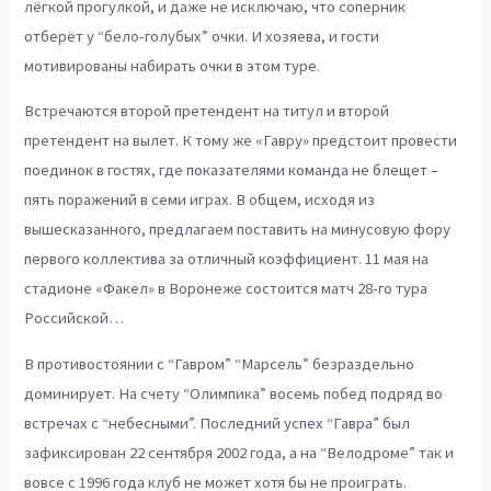
лёгкой прогулкой, и даже не исключаю, что соперник
отберёт у “бело-голубых” очки. И хозяева, и гости
мотивированы набирать очки в этом туре.
Встречаются второй претендент на титул и второй
претендент на вылет. К тому же «Гавру» предстоит провести
поединок в гостях, где показателями команда не блещет –
пять поражений в семи играх. В общем, исходя из
вышесказанного, предлагаем поставить на минусовую фору
первого коллектива за отличный коэффициент. 11 мая на
стадионе «Факел» в Воронеже состоится матч 28-го тура
Российской…
В противостоянии с “Гавром” “Марсель” безраздельно
доминирует. На счету “Олимпика” восемь побед подряд во
встречах с “небесными”. Последний успех “Гавра” был
зафиксирован 22 сентября 2002 года, а на “Велодроме” так и
вовсе с 1996 года клуб не может хотя бы не проиграть.