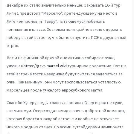
декабре их стало значительно меньше. Закрывать 16-й тур
Лиги 1 предстоит “Марселю”, претендующему на место в
Лиге чемпионов, и “Гавру”, пытающемуся избежать
понижения в классе. Хозяевам поля крайне важно одержать
победу в этой встрече, чтобы не отпустить ПСЖ в двузначный
отрыв.
Вот и на финишной прямой они активно собирают очки,
улучшая
https://gavr-marsel.wiki
турнирное положение. Вот и в
этой встрече гости наверняка будут пытаться зацепиться за
очки. Как минимум, они могут воспользоваться усталостью
марсельцев после тяжелого еврокубкового матча.
Спасибо Хуверу, ведь в равных составах Осер играл не хуже,
как минимум. Осер создал имидж очень добротной команды,
которая борется в каждой встрече и вообще не отпускает
никого в родных стенах. Со всеми аутсайдерами чемпионата