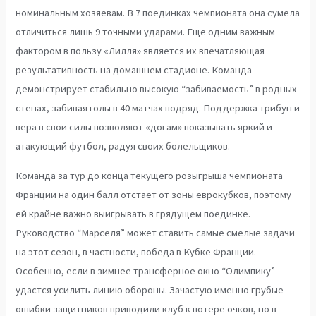
номинальным хозяевам. В 7 поединках чемпионата она сумела
отличиться лишь 9 точными ударами. Еще одним важным
фактором в пользу «Лилля» является их впечатляющая
результативность на домашнем стадионе. Команда
демонстрирует стабильно высокую “забиваемость” в родных
стенах, забивая голы в 40 матчах подряд. Поддержка трибун и
вера в свои силы позволяют «догам» показывать яркий и
атакующий футбол, радуя своих болельщиков.
Команда за тур до конца текущего розыгрыша чемпионата
Франции на один балл отстает от зоны еврокубков, поэтому
ей крайне важно выигрывать в грядущем поединке.
Руководство “Марселя” может ставить самые смелые задачи
на этот сезон, в частности, победа в Кубке Франции.
Особенно, если в зимнее трансферное окно “Олимпику”
удастся усилить линию обороны. Зачастую именно грубые
ошибки защитников приводили клуб к потере очков, но в