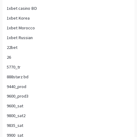
1xbet casino BD
1xbet Korea
1xbet Morocco
1xbet Russian
22bet
26
5770_tr
888starz bd
9440_prod
9600_prod3
9600_sat
9800_sat2
9835_sat
9900_sat