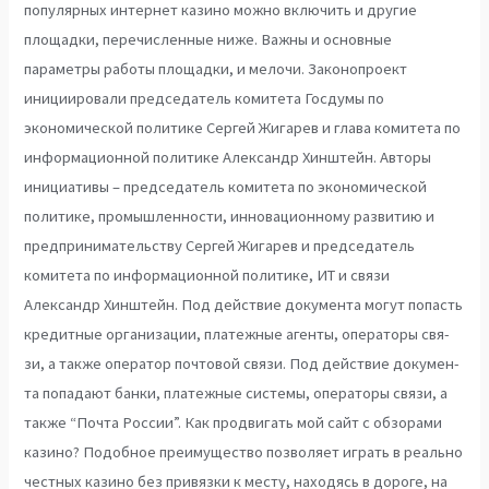
популярных интернет казино можно включить и другие
площадки, перечисленные ниже. Важны и основные
параметры работы площадки, и мелочи. Законопроект
инициировали председатель комитета Госдумы по
экономической политике Сергей Жигарев и глава комитета по
информационной политике Александр Хинштейн. Авторы
инициативы – председатель комитета по экономической
политике, промышленности, инновационному развитию и
предпринимательству Сергей Жигарев и председатель
комитета по информационной политике, ИТ и связи
Александр Хинштейн. Под дей­ствие до­кумен­та мо­гут по­пасть
кре­дит­ные ор­га­низа­ции, пла­тежные аген­ты, опе­рато­ры свя­
зи, а так­же опе­ратор поч­то­вой свя­зи. Под дей­ствие до­ку­мен­
та по­па­дают бан­ки, пла­теж­ные сис­те­мы, опе­ра­то­ры свя­зи, а
так­же “Поч­та Рос­сии”. Как продвигать мой сайт с обзорами
казино? Подобное преимущество позволяет играть в реально
честных казино без привязки к месту, находясь в дороге, на