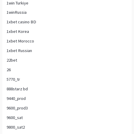
1win Turkiye
1winRussia
1xbet casino BD
1xbet Korea
1xbet Morocco
1xbet Russian
22bet
26
5770_tr
888starz bd
9440_prod
9600_prod3
9600_sat
9800_sat2