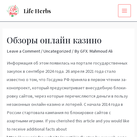
Skip
MAI
Life Herbs
to
MEN
content
Post
navigation
Обзоры онлайн казино
Leave a Comment
/
Uncategorized
/ By
GFX. Mahmoud Ali
Информация об этом появилась на портале государственных
закупок в сентябре 2024 года. 26 апреля 2021 года стало
известно о том, что Гос­ду­ма РФ при­няла в пер­вом чте­нии за­
ко­ноп­ро­ект, ко­торый пре­дус­мат­ри­вает вне­су­деб­ную бло­ки­
ров­ку сай­тов, че­рез ко­то­рые пе­ре­чис­ля­ют­ся день­ги в поль­зу
не­за­кон­ных он­лайн-ка­зи­но и ло­те­рей. С начала 2014 года в
России стартовала кампания по блокировке сайтов с
азартными играми. If you cherished this article and you would like
to receive additional facts about