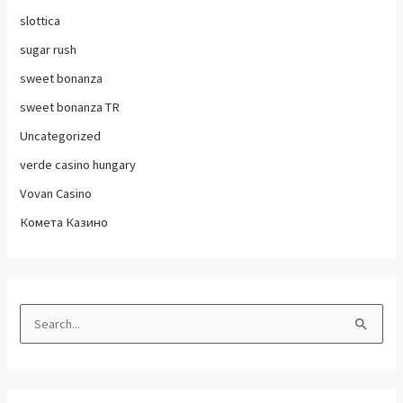
slottica
sugar rush
sweet bonanza
sweet bonanza TR
Uncategorized
verde casino hungary
Vovan Casino
Комета Казино
S
e
a