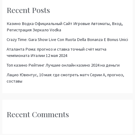
r
Recent Posts
c
h
Казино Водка Официальный Сайт Игровые Автоматы, Вход,
f
Регистрация Зеркало Vodka
o
Crazy Time: Gara Show Live Con Ruota Della Bonanza E Bonus Unici
r
Аталанта Рома: прогноз и ставка точный счёт матча
:
чемпионата Италии 12 мая 2024
Топ казино Рейтинг Лучшие онлайн казино 2024 на деньги
Лацио Ювентус, 10 мая: где смотреть матч Серии А, прогноз,
составы
Recent Comments