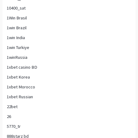
10400_sat
1Win Brasil
1win Brazil
1win India
1win Turkiye
1winRussia
1xbet casino BD
1xbet Korea
1xbet Morocco
1xbet Russian
22bet
26
5770_tr
888starz bd