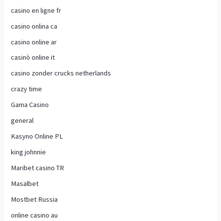
casino en ligne fr
casino onlina ca
casino online ar
casinò online it
casino zonder crucks netherlands
crazy time
Gama Casino
general
Kasyno Online PL
king johnnie
Maribet casino TR
Masalbet
Mostbet Russia
online casino au