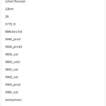
1xbet Russian
22bet
26
5770_tr
888starz bd
9440_prod
9600_prod3
9600_sat
9800_sat2
9835_sat
9900_sat
9950_prod
9985_sat
anonymous