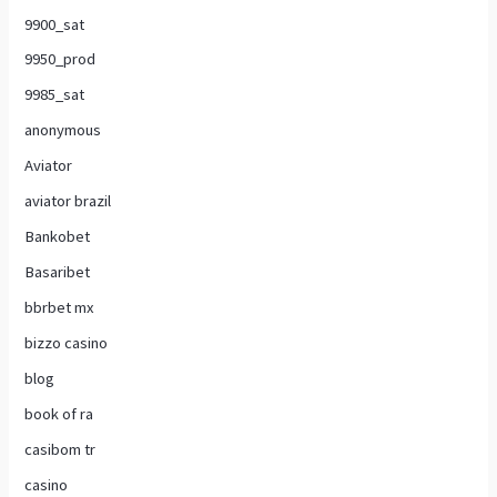
9900_sat
9950_prod
9985_sat
anonymous
Aviator
aviator brazil
Bankobet
Basaribet
bbrbet mx
bizzo casino
blog
book of ra
casibom tr
casino