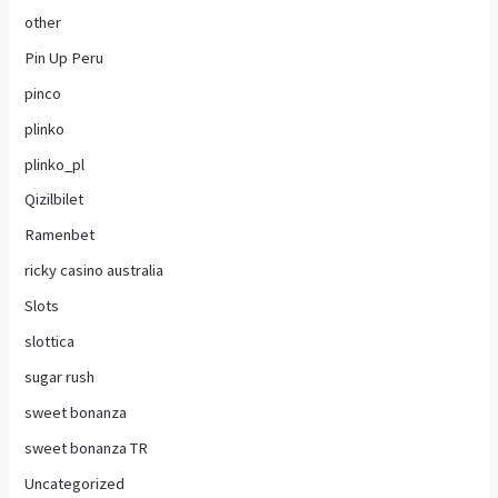
other
Pin Up Peru
pinco
plinko
plinko_pl
Qizilbilet
Ramenbet
ricky casino australia
Slots
slottica
sugar rush
sweet bonanza
sweet bonanza TR
Uncategorized