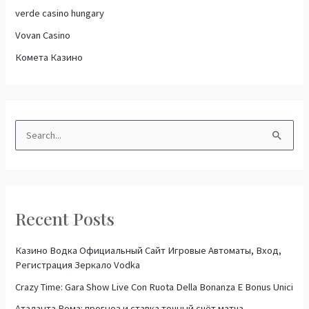
verde casino hungary
Vovan Casino
Комета Казино
S
e
a
r
Recent Posts
c
h
Казино Водка Официальный Сайт Игровые Автоматы, Вход,
f
Регистрация Зеркало Vodka
o
Crazy Time: Gara Show Live Con Ruota Della Bonanza E Bonus Unici
r
Аталанта Рома: прогноз и ставка точный счёт матча