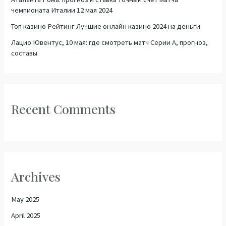
:
чемпионата Италии 12 мая 2024
Топ казино Рейтинг Лучшие онлайн казино 2024 на деньги
Лацио Ювентус, 10 мая: где смотреть матч Серии А, прогноз,
составы
Recent Comments
Archives
May 2025
April 2025