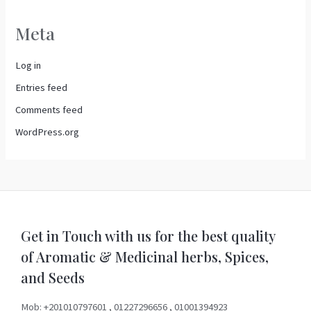
Meta
Log in
Entries feed
Comments feed
WordPress.org
Get in Touch with us for the best quality
of Aromatic & Medicinal herbs, Spices,
and Seeds
Mob: +201010797601 , 01227296656 , 01001394923