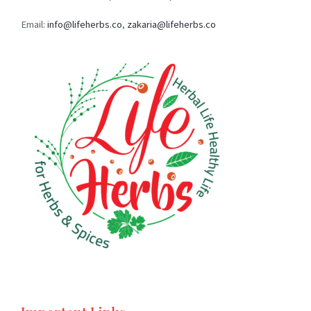
Email:
info@lifeherbs.co
,
zakaria@lifeherbs.co