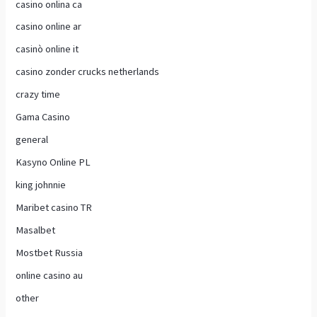
casino onlina ca
casino online ar
casinò online it
casino zonder crucks netherlands
crazy time
Gama Casino
general
Kasyno Online PL
king johnnie
Maribet casino TR
Masalbet
Mostbet Russia
online casino au
other