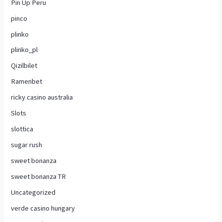
Pin Up Peru
pinco
plinko
plinko_pl
Qizilbilet
Ramenbet
ricky casino australia
Slots
slottica
sugar rush
sweet bonanza
sweet bonanza TR
Uncategorized
verde casino hungary