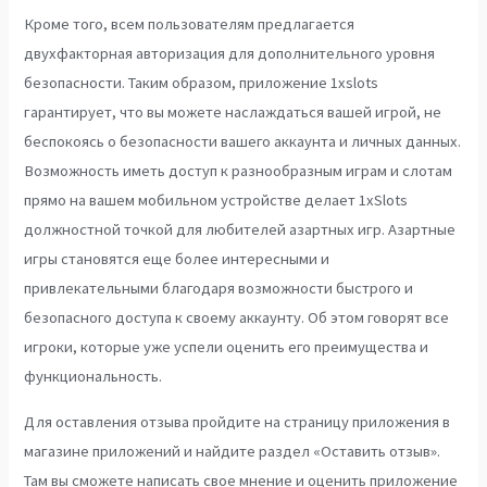
Кроме того, всем пользователям предлагается
двухфакторная авторизация для дополнительного уровня
безопасности. Таким образом, приложение 1xslots
гарантирует, что вы можете наслаждаться вашей игрой, не
беспокоясь о безопасности вашего аккаунта и личных данных.
Возможность иметь доступ к разнообразным играм и слотам
прямо на вашем мобильном устройстве делает 1xSlots
должностной точкой для любителей азартных игр. Азартные
игры становятся еще более интересными и
привлекательными благодаря возможности быстрого и
безопасного доступа к своему аккаунту. Об этом говорят все
игроки, которые уже успели оценить его преимущества и
функциональность.
Для оставления отзыва пройдите на страницу приложения в
магазине приложений и найдите раздел «Оставить отзыв».
Там вы сможете написать свое мнение и оценить приложение