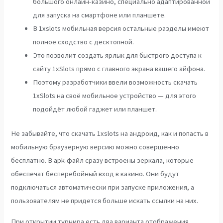
большого онлайн-казино, специально адаптированной
для запуска на смартфоне или планшете.
В 1xslots мобильная версия остальные разделы имеют
полное сходство с десктопной.
Это позволит создать ярлык для быстрого доступа к
сайту 1xSlots прямо с главного экрана вашего айфона.
Поэтому разработчики ввели возможность скачать
1xSlots на своё мобильное устройство — для этого
подойдёт любой гаджет или планшет.
Не забывайте, что скачать 1xslots на андроид, как и попасть в
мобильную браузерную версию можно совершенно
бесплатно. В apk-файл сразу встроены зеркала, которые
обеспечат бесперебойный вход в казино. Они будут
подключаться автоматически при запуске приложения, а
пользователям не придется больше искать ссылки на них.
При открытии турнира есть два варианта отображения