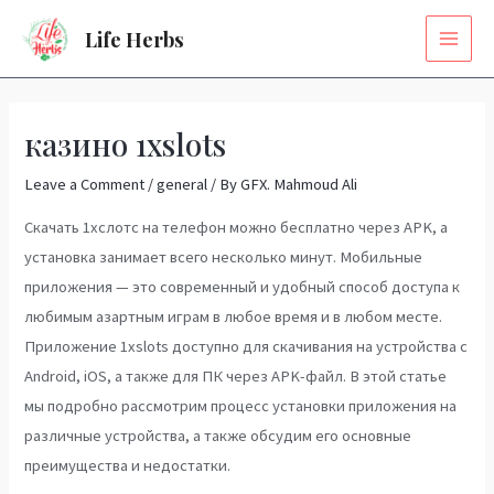
Skip
MAI
Life Herbs
to
MEN
content
Post
navigation
казино 1xslots
Leave a Comment
/
general
/ By
GFX. Mahmoud Ali
Скачать 1хслотс на телефон можно бесплатно через APK, а
установка занимает всего несколько минут. Мобильные
приложения — это современный и удобный способ доступа к
любимым азартным играм в любое время и в любом месте.
Приложение 1xslots доступно для скачивания на устройства с
Android, iOS, а также для ПК через APK-файл. В этой статье
мы подробно рассмотрим процесс установки приложения на
различные устройства, а также обсудим его основные
преимущества и недостатки.