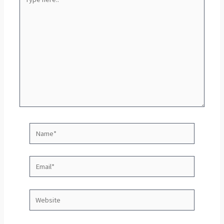
here..
Name*
Email*
Website