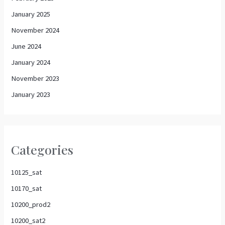
January 2025
November 2024
June 2024
January 2024
November 2023
January 2023
Categories
10125_sat
10170_sat
10200_prod2
10200_sat2