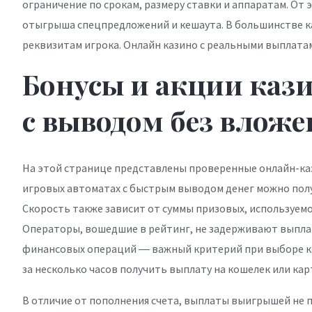
ограничение по срокам, размеру ставки и аппаратам. От 
отыгрыша спецпредложений и кешаута. В большинстве к
реквизитам игрока. Онлайн казино с реальными выплат
Бонусы и акции кази
с выводом без влож
На этой странице представлены проверенные онлайн-каз
игровых автоматах с быстрым выводом денег можно получ
Скорость также зависит от суммы призовых, используем
Операторы, вошедшие в рейтинг, не задерживают выпла
финансовых операций ― важный критерий при выборе ка
за несколько часов получить выплату на кошелек или кар
В отличие от пополнения счета, выплаты выигрышей не 