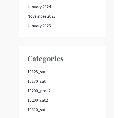
January 2024
November 2023
January 2023
Categories
10125_sat
10170_sat
10200_prod2
10200_sat2
10310_sat