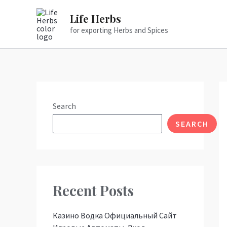
Skip
Life Herbs
to
for exporting Herbs and Spices
content
Po
na
Search
SEARCH
Recent Posts
Казино Водка Официальный Сайт