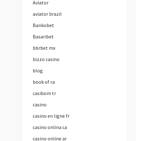
Aviator
aviator brazil
Bankobet
Basaribet
bbrbet mx
bizzo casino
blog
book of ra
casibom tr
casino
casino en ligne fr
casino onlina ca
casino online ar