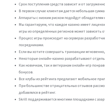
Срок поступления средств зависит и от загруженн
В первом случае клиентам дается небольшая сумма
Аппараты с низким риском подойдут обладателям 
Мы гарантируем, что каждое казино имеет лиценз
игры из определённых регионов может зависеть о
Процесс игры происходит на серверах разработчи
посредниками.
Если вы хотите совершать транзакции мгновенно,
Некоторые онлайн-казино разрабатывают отдель
Как новичкам, так и ветеранам онлайн-игр понра
бонусов.
Все клубы из рейтинга предлагают мобильное прило
При большинстве отрицательных отзывов рассмот
добавлялся в рейтинг.
Skrill поддерживается многими площадками с аз