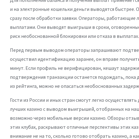
Для пополнения баланса и получения выплат применяется
и на электронные кошельки деньги выводятся быстрее.
сразу после обработки заявки. Операторы, работающие 
выплатами. Они выводят выигрыши в сроки, оговоренные 
риск необоснованной блокировки или отказа в выплатах.
Перед первым выводом операторы запрашивают подтвер
осуществил идентификацию заранее, он вправе получить
минут. Если профиль не верифицирован, кешаут задержи
подтверждения транзакции останется подождать, пока де
из рейтинга, можно не опасаться необоснованных задерж
Гости из России и иных стран смогут легко осуществлять
лучших казино с выводом выигрышей, отобранных на на
возможно через мобильные версии казино. Обзоры отзы
этих клубах, раскрывают отличные перспективы этих каз
внимание не на то, сколько готово отобрать казино, а к