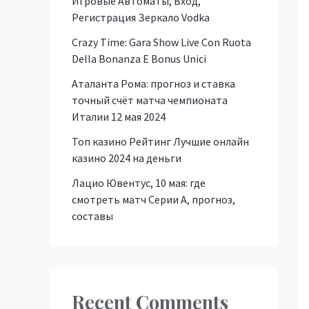
Игровые Автоматы, Вход,
Регистрация Зеркало Vodka
Crazy Time: Gara Show Live Con Ruota
Della Bonanza E Bonus Unici
Аталанта Рома: прогноз и ставка
точный счёт матча чемпионата
Италии 12 мая 2024
Топ казино Рейтинг Лучшие онлайн
казино 2024 на деньги
Лацио Ювентус, 10 мая: где
смотреть матч Серии А, прогноз,
составы
Recent Comments