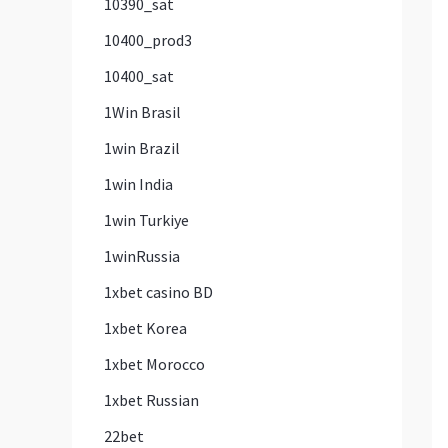
10390_sat
10400_prod3
10400_sat
1Win Brasil
1win Brazil
1win India
1win Turkiye
1winRussia
1xbet casino BD
1xbet Korea
1xbet Morocco
1xbet Russian
22bet