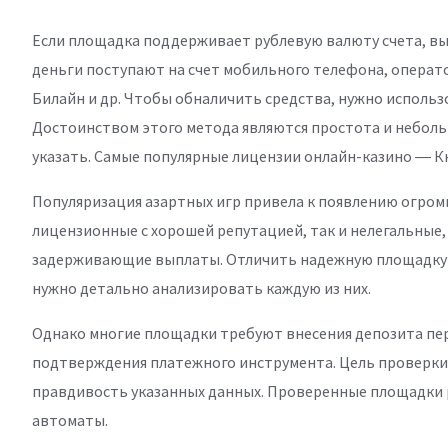
Если площадка поддерживает рублевую валюту счета, вы
деньги поступают на счет мобильного телефона, операт
Билайн и др. Чтобы обналичить средства, нужно использ
Достоинством этого метода являются простота и небол
указать. Самые популярные лицензии онлайн-казино ― К
Популяризация азартных игр привела к появлению огромн
лицензионные с хорошей репутацией, так и нелегальны
задерживающие выплаты. Отличить надежную площадку м
нужно детально анализировать каждую из них.
Однако многие площадки требуют внесения депозита пе
подтверждения платежного инструмента. Цель проверки
правдивость указанных данных. Проверенные площадк
автоматы.