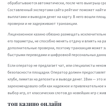
обрабатываются автоматически, после чего выигрыш сраз
Составленный экспертами сайта рейтинг поможет найти
выплатами и выводом денег на карту. В него вошли пло
проверки и не задерживают транзакции.
Лицензионное казино обязано размещать исключительно
его параметры, не способно менять отдачу и влиять на р
дополнительные проверки, поэтому транзакция может зан
быстрыми переводами и шифровкой персональных данны
Если оператор не предлагает чат, или специалисты неком
безопасности площадки. Оператор должен предоставлять 
клубе, лимитах на депозиты и выводе денег. 1Вин — это
зарекомендовало себя как надежное и привлекательное м
выбор игр, от классических слотов до новейших игр с жи
топ казино онлайн