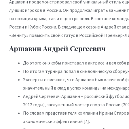
Аршавин продемонстрировал свой уникальный стиль еще 
лучших игроков в России. Он продолжал играть за «Зенит
на позиции крыла, так и в центре поля. В составе коман
России и Кубок России. В следующем сезоне Андрей стал
«Зениту» повысить свой статус в Российской Премьер-Ли
Аршавин Андрей Сергеевич
До этого он якобы приставал к актрисе и вел себя 
По итогам турнира попал в символическую сборную
Эксперты отмечают, что Аршавин был ключевой фи
значительный вклад в успех команды на междунар
Андрей Сергеевич Аршавин – российский футболис
2012 годы), заслуженный мастер спорта России (200
По словам представителя компании Ирины Старов
экономически эффективной [7].