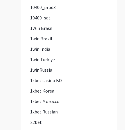
10400_prod3
10400_sat
1Win Brasil
1win Brazil
1win India
1win Turkiye
1winRussia
1xbet casino BD
1xbet Korea
1xbet Morocco
1xbet Russian
22bet