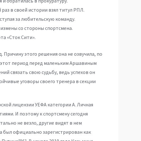
я и обратилась в прокуратуру.
 раз в своей истории взял титул РПЛ.
ыступая за любительскую команду.
 измены со стороны спортсмена.
ота «Сток Сити».
д. Причину этого решения она не озвучила, по
 В этот период перед маленьким Аршавиным
ений связать свою судьбу, ведь успехов он
стойчивые уговоры своего тренера в секции
рской лицензии УЕФА категории A. Личная
ями. И поэтому к спортсмену сегодня
ально не везло, другие видят в нем
да был официально зарегистрирован как