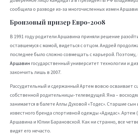
доверенное лицо кандидата в Президенты РФ Владимира П
сообщила о разводе из-за многочисленных измен Аршавин
Бронзовый призер Евро-2008
В 1991 году родители Аршавина приняли решение разойти
оставшемуся с мамой, видеться с отцом. Андрей продолжа
последнее было сложно совмещать с карьерой. Поэтому,
Аршавин
государственный университет технологии и диза
закончить лишь в 2007.
Рассудительный и сдержанный Артем вовсю осваивает сц
собственной родительницы-телеведущей. Яна – восходящ
занимается в балете Аллы Духовой «Тодес». Старшие сын
известного бренда спортивной одежды «Адидас». Артем (20
Аршавина и Юлии Барановской. Как ни странно, все четве
видят его нечасто.