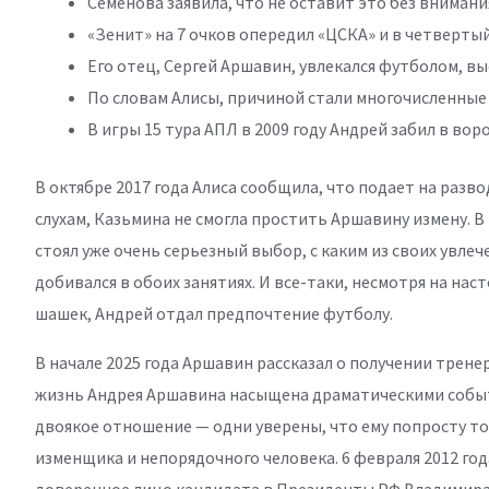
Семенова заявила, что не оставит это без внимани
«Зенит» на 7 очков опередил «ЦСКА» и в четвертый
Его отец, Сергей Аршавин, увлекался футболом, в
По словам Алисы, причиной стали многочисленные
В игры 15 тура АПЛ в 2009 году Андрей забил в вор
В октябре 2017 года Алиса сообщила, что подает на разво
слухам, Казьмина не смогла простить Аршавину измену.
стоял уже очень серьезный выбор, с каким из своих увлеч
добивался в обоих занятиях. И все-таки, несмотря на на
шашек, Андрей отдал предпочтение футболу.
В начале 2025 года Аршавин рассказал о получении трене
жизнь Андрея Аршавина насыщена драматическими событи
двоякое отношение — одни уверены, что ему попросту тот
изменщика и непорядочного человека. 6 февраля 2012 го