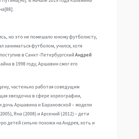
утина[96]. В начале 2019 года Казьмина
а[88].
сь, но это не помешало юному футболисту,
л заниматься футболом, учился, хотя
 поступив в Санкт-Петербургский
Андрей
йна в 1998 году, Аршавин смог его
ену, частенько работая соведущим
ая звездочка в сфере хореографии,
 и дочь Аршавина и Барановской – модели
05), Яна (2008) и Арсений (2012) – дети
ро детей сильно похожи на Андрея, хоть и