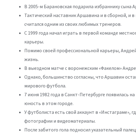
В 2005-м Барановская подарила избраннику сына Ар
Тактический наставник Аршавина и в сборной, и в 
считался одним из своих любимых тренеров.
С 1999 года начал играть в первой команде местног
карьеры.
Помимо своей профессиональной карьеры, Андре
жизнь.
В выездном матче с воронежским «Факелом» Андрей
Однако, большинство согласны, что Аршавин остав
мирового футбола.
7 июня 1982 года в Санкт-Петербурге появилась на
юность в этом городе.
У футболиста есть свой аккаунт в «Инстаграме», 
фотографии и видеоматериалы.
После забитого гола подносил указательный палец 