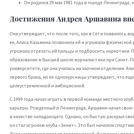
Он родился 29 мая 1981 года в городе Ленинграде,
Достижения Андрея Аршавина вн
Она утверждает, что после того, как в Сети появилось 
ее, Алиса Казьмина позвонила ей и угрожала физической 
угрожала отрезать ей пальцы и подбросить наркотики. П
образование в Высшей школе журналистики при Санкт-П
университете, где она училась на заочном отделении. Али
первого брака, но ее однокурсницы утверждают, что еще
целеустремленной и амбициозной.
С 1999 года начал играть в первой команде местного клуб
карьеры. Рожденный в Ленинграде, Аршавин начал свою 
в качестве нападающего. Однако, он быстро раскрыл свой
он стал игроком клуба «Зенит». Это был началом спортив
Лиги чемпионов против дортмундской «Боруссии» получил