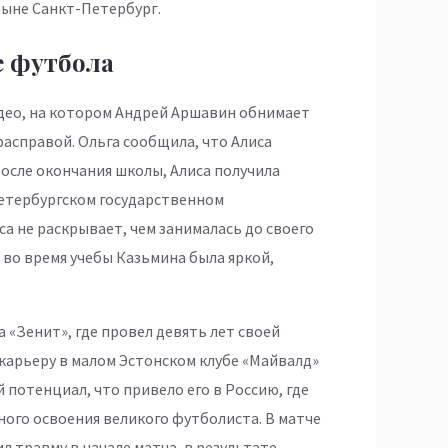
 ныне Санкт-Петербург.
е футбола
видео, на котором Андрей Аршавин обнимает
расправой. Ольга сообщила, что Алиса
осле окончания школы, Алиса получила
етербургском государственном
са не раскрывает, чем занималась до своего
 во время учебы Казьмина была яркой,
а «Зенит», где провел девять лет своей
карьеру в малом Эстонском клубе «Майвалд»
 потенциал, что привело его в Россию, где
ного освоения великого футболиста. В матче
 травму в начале матча, в результате