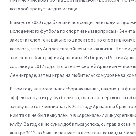
которой пропустил два месяца.
В августе 2020 года бывший полузащитник получил долж
молодежного футбола по спортивным вопросам «Зенита». 
заместителем генерального директора по спортивному р
казалось, что у Андрея спокойная и тихая жизнь. Но чем
замечено в биографии Аршавина. В сборную России Аршав
составе до 2012 года. Его отец — Сергей Аршавин — пос
Ленинграде, затем играл на любительском уровне за коман
В том году национальная сборная вышла, наконец, в фин
эффективную игру футболиста, глава тренерского штаба
заявку на этот чемпионат. В 2012 году Аршавина брал в а
ним так и не был выкуплен. А в «Арсенале» лишь укрепил
клубу. За год он не сумел добиться успеха, сыграв в семи 
январе 2013-го был лишен места в составе команды. Через