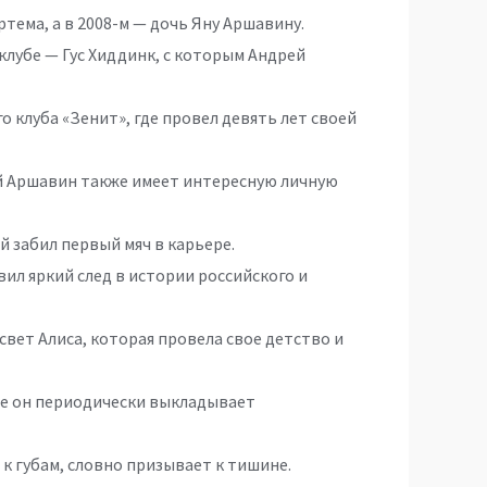
тема, а в 2008-м — дочь Яну Аршавину.
клубе — Гус Хиддинк, с которым Андрей
о клуба «Зенит», где провел девять лет своей
й Аршавин также имеет интересную личную
 забил первый мяч в карьере.
ил яркий след в истории российского и
 свет Алиса, которая провела свое детство и
где он периодически выкладывает
к губам, словно призывает к тишине.