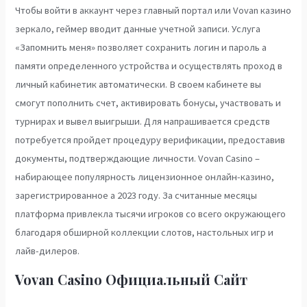
Чтобы войти в аккаунт через главный портал или Vovan казино
зеркало, геймер вводит данные учетной записи. Услуга
«Запомнить меня» позволяет сохранить логин и пароль а
памяти определенного устройства и осуществлять проход в
личный кабинетик автоматически. В своем кабинете вы
смогут пополнить счет, активировать бонусы, участвовать и
турнирах и вывел выигрыши. Для напрашивается средств
потребуется пройдет процедуру верификации, предоставив
документы, подтверждающие личности. Vovan Casino –
набирающее популярность лицензионное онлайн-казино,
зарегистрированное а 2023 году. За считанные месяцы
платформа привлекла тысячи игроков со всего окружающего
благодаря обширной коллекции слотов, настольных игр и
лайв-дилеров.
Vovan Casino Официальный Сайт