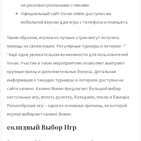
не рисковал реальными ставками.
Официальный сайт Vovan online доступен же
мобильной версии ддя игры с телефона и планшета.
Таким образом, игроки из лучших стран могут получить
помощь на своем языке. Регулярные турниры и лотереи –”
“ещё одна увлекательная возможности для пользователей
Vovan. Участие в таких мероприятиях позволяет выиграют
крупные призы и дополнительные бонусы. Детальная
информация о текущих турнирах и лотереях доступна на
сайте казино. Казино Вован предлагает большой выбор
настольных игр, вплоть рулетку, блэкджек, покер и баккара.
Разнообразие игр – одна из основных причины, по которой
игроки выбирают казино Вован.
солидный Выбор Игр