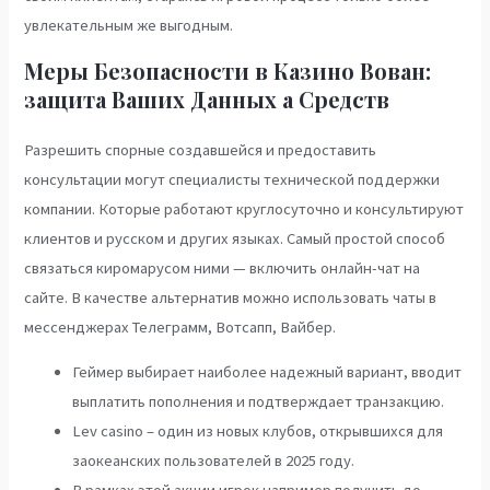
увлекательным же выгодным.
Меры Безопасности в Казино Вован:
защита Ваших Данных а Средств
Разрешить спорные создавшейся и предоставить
консультации могут специалисты технической поддержки
компании. Которые работают круглосуточно и консультируют
клиентов и русском и других языках. Самый простой способ
связаться киромарусом ними — включить онлайн-чат на
сайте. В качестве альтернатив можно использовать чаты в
мессенджерах Телеграмм, Вотсапп, Вайбер.
Геймер выбирает наиболее надежный вариант, вводит
выплатить пополнения и подтверждает транзакцию.
Lev casino – один из новых клубов, открывшихся для
заокеанских пользователей в 2025 году.