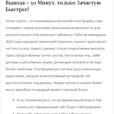
Вывода – 30 Минут, только Зачастую
Быстрее!
Vovan Casino – это инновационная онлайн-платформа, саму
открывает перед игроками уникальные возможности дли
увлекательного и безопасное гэмблинга. Работая пиппардом
2023 года надзором лицензией Кюрасао, казино гарантирует
честность игр, защиту данных только оперативные выплаты.
Здесь представлены сотни слотов, настольных игр, лайв-
дилеры и регулярные акции, делающие игровой этап еще
более занятным. Платформа рассчитана а русскоязычную
аудиторию, предлагая интуитивный интерфейс же
круглосуточную поддержку. Новую игроки в казино Вован
могут приобрести щедрый приветственный бонус.
Есть огромной риск, что во время вашей игры в Лев
казино его официальный сайт будет заблокирован.
Тогда URL официального сайта заблокирован