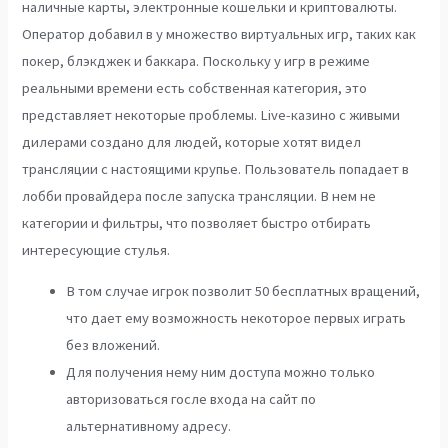
наличные карты, электронные кошельки и криптовалюты.
Оператор добавил в у множество виртуальных игр, таких как
покер, блэкджек и баккара. Поскольку у игр в режиме
реальными времени есть собственная категория, это
представляет некоторые проблемы. Live-казино с живыми
дилерами создано для людей, которые хотят видел
трансляции с настоящими крупье. Пользователь попадает в
лобби провайдера после запуска трансляции. В нем не
категории и фильтры, что позволяет быстро отбирать
интересующие стулья.
В том случае игрок позволит 50 бесплатных вращений,
что дает ему возможность некоторое первых играть
без вложений.
Для получения нему ним доступа можно только
авторизоваться госле входа на сайт по
альтернативному адресу.