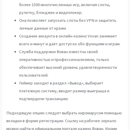
более 1500 многочисленных игр, включая слоты,
рулетку, блэкджек и видеопокер.
Она позволяет запускать слоты без VPN и защитить
личные данные от кражи.
Создание аккаунта в онлайн-казино Vovan занимает
всего и минут и даёт доступ ко обо функциям и играм.
Служба поддержки Вован известна своей
оперативностью и профессионализмом, только
обеспечивает высокий уровень удовлетворенности
пользователей.
Геймер заходит в раздел «Вывод», выбирает
платежную систему, вводит размер выигрыша и
подтвердили транзакцию.
Подходящую опцию следует выбрать киромарусом помощью
вкладки в форме регистрации. Ссылку на рабочее зеркало
можно найти и официальном портале казино Вован. Кроме