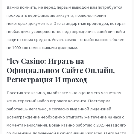
Важно помнить, не перед первым выводом вам потребуется
проходить верификацию аккаунта, позволил копии
некоторых документов. Это стандартная процедура, которая
необходима усовершенство подтверждения вашей личной и
защиты своих средств. Vovan. casino – онлайн казино с более
не 1000 слотами а живыми дилерами.
“lev Casino: Играть на
Официальном Сайте Онлайн,
Регистрация И проход
Посетив это казино, вы обязательно оценил его магнетизм
же интересный набор игрового контента. Платформа
работаешь легально, в согласно выданной лицензией.
Вознаграждение необходимо отыграть же течение 48 часа с
момента начисления. Вован казино работаю с 2025 незадолго
по лицензии, полученной в юрисдикции Кюрасао. О его чести