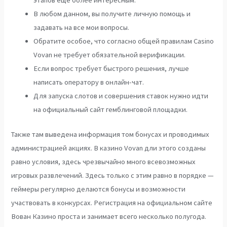
этапов еще более интересным.
В любом данном, вы получите личную помощь и
задавать на все мои вопросы.
Обратите особое, что согласно общей правилам Casino
Vovan не требует обязательной верификации.
Если вопрос требует быстрого решения, лучше
написать оператору в онлайн-чат.
Для запуска слотов и совершения ставок нужно идти
на официальный сайт гемблинговой площадки.
Также там выведена информация том бонусах и проводимых
администрацией акциях. В казино Vovan дли этого созданы
равно условия, здесь чрезвычайно много всевозможных
игровых развлечений. Здесь только с этим равно в порядке —
геймеры регулярно делаются бонусы и возможности
участвовать в конкурсах. Регистрация на официальном сайте
Вован Казино проста и занимает всего несколько полугода.