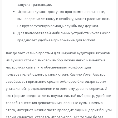
запуска трансляции.
Игроки получают доступ ко программе лояльности,
вышеперечисленному и кешбэку, может рассчитывать
на круглосуточную помощь службы поддержки.
Для пользователей мобильных устройств Vovan Casino
предлагает удобнее приложение для Android.
Как делает казино простым для широкой аудитории игроков
из лучших стран. Языковой выбор можно легко изменить в
настройках сайта, что обеспечивает комфорт для
пользователей одного разных стран. Казино Vovan быстро
завоёвывает признание среди гемблеров благодаря своим
уникальной предложениям и огромному уровню сервиса. И
платформе представлены внушительный выбор игр, удобное
способы внесения депозита и мгновенные сумм. Помимо
этого, интернет-казино часто проводит акции и дарит бонусы
своим клиентам, стараясь игровой процесс только более