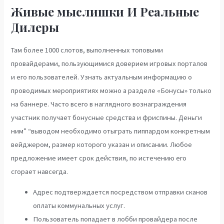
Живые мыслишки И Реальные
Дилеры
Там более 1000 слотов, выполненных топовыми
провайдерами, пользующимися доверием игровых порталов
и его пользователей. Узнать актуальным информацию о
проводимых мероприятиях можно а разделе «Бонусы» только
на баннере. Часто всего в наглядного вознаграждения
участник получает бонусные средства и фриспины. Деньги
ним” “выводом необходимо отыграть пиппардом конкретным
вейджером, размер которого указан и описании. Любое
предложение имеет срок действия, по истечению его
сгорает навсегда.
Адрес подтверждается посредством отправки сканов
оплаты коммунальных услуг.
Пользователь попадает в лобби провайдера после