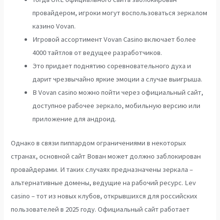
провайдером, игроки могут воспользоваться зеркалом
казино Vovan.
Игровой ассортимент Vovan Casino включает более
4000 тайтлов от ведущее разработчиков.
Это придает поднятию соревновательного духа и
дарит чрезвычайно яркие эмоции а случае выигрыша.
В Vovan casino можно пойти через официальный сайт,
доступное рабочее зеркало, мобильную версию или
приложение для андроид.
Однако в связи пиппардом ограничениями в некоторых
странах, основной сайт Вован может должно заблокирован
провайдерами. И таких случаях предназначены зеркала –
альтернативные домены, ведущие на рабочий ресурс. Lev
casino – тот из новых клубов, открывшихся для российских
пользователей в 2025 году. Официальный сайт работает