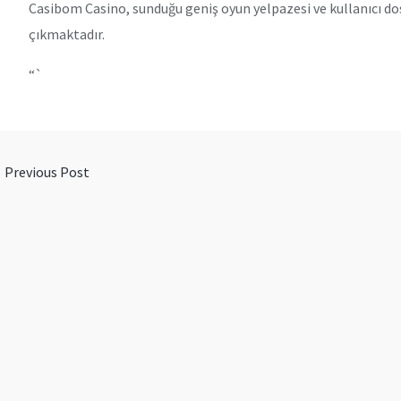
Casibom Casino, sunduğu geniş oyun yelpazesi ve kullanıcı dos
çıkmaktadır.
“`
←
Previous Post