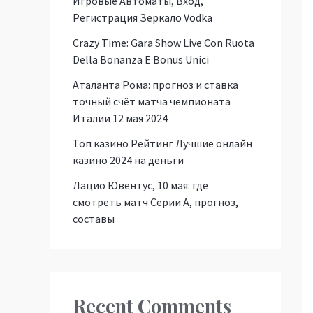
Игровые Автоматы, Вход,
Регистрация Зеркало Vodka
Crazy Time: Gara Show Live Con Ruota
Della Bonanza E Bonus Unici
Аталанта Рома: прогноз и ставка
точный счёт матча чемпионата
Италии 12 мая 2024
Топ казино Рейтинг Лучшие онлайн
казино 2024 на деньги
Лацио Ювентус, 10 мая: где
смотреть матч Серии А, прогноз,
составы
Recent Comments