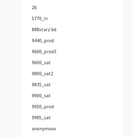
26
5770_tr
888starz bd
9440_prod
9600_prod3
9600_sat
9800_sat2
9835_sat
9900_sat
9950_prod
9985_sat
anonymous