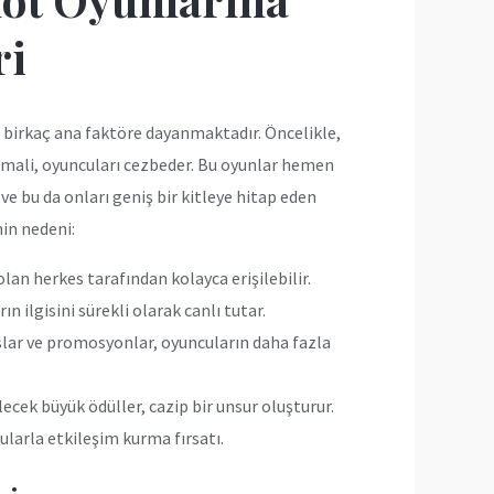
ri
i birkaç ana faktöre dayanmaktadır. Öncelikle,
imali, oyuncuları cezbeder. Bu oyunlar hemen
e bu da onları geniş bir kitleye hitap eden
nin nedeni:
 olan herkes tarafından kolayca erişilebilir.
n ilgisini sürekli olarak canlı tutar.
lar ve promosyonlar, oyuncuların daha fazla
ecek büyük ödüller, cazip bir unsur oluşturur.
ularla etkileşim kurma fırsatı.