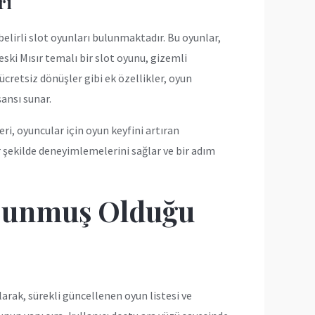
ri
belirli slot oyunları bulunmaktadır. Bu oyunlar,
eski Mısır temalı bir slot oyunu, gizemli
ücretsiz dönüşler gibi ek özellikler, oyun
ansı sunar.
eri, oyuncular için oyun keyfini artıran
r şekilde deneyimlemelerini sağlar ve bir adım
Sunmuş Olduğu
arak, sürekli güncellenen oyun listesi ve