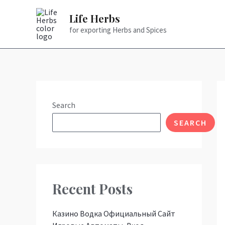
Skip
Life Herbs
to
for exporting Herbs and Spices
content
Po
na
Search
SEARCH
Recent Posts
Казино Водка Официальный Сайт