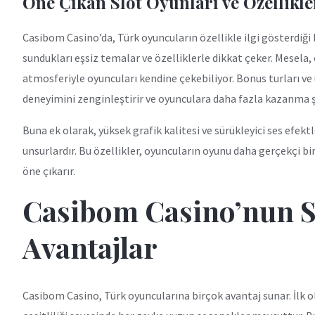
Öne Çıkan Slot Oyunları ve Özellikle
Casibom Casino’da, Türk oyuncuların özellikle ilgi gösterdiği 
sundukları eşsiz temalar ve özelliklerle dikkat çeker. Mesela, 
atmosferiyle oyuncuları kendine çekebiliyor. Bonus turları ve 
deneyimini zenginleştirir ve oyunculara daha fazla kazanma ş
Buna ek olarak, yüksek grafik kalitesi ve sürükleyici ses efektl
unsurlardır. Bu özellikler, oyuncuların oyunu daha gerçekçi bi
öne çıkarır.
Casibom Casino’nun 
Avantajlar
Casibom Casino, Türk oyuncularına birçok avantaj sunar. İlk ol