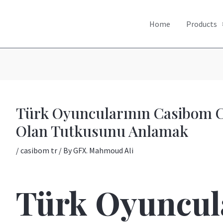
Home
Products
st
vigation
Türk Oyuncularının Casibom C
Olan Tutkusunu Anlamak
/
casibom tr
/ By
GFX. Mahmoud Ali
Türk Oyuncul