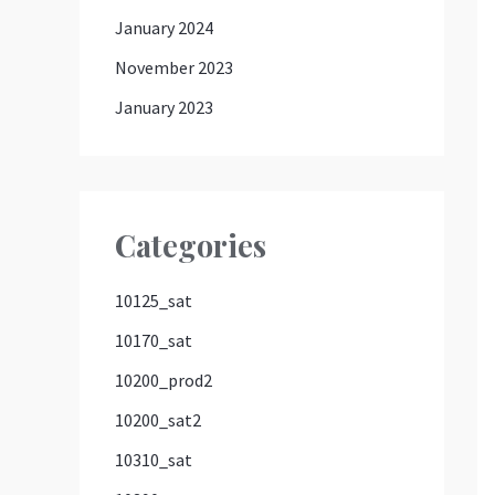
January 2024
November 2023
January 2023
Categories
10125_sat
10170_sat
10200_prod2
10200_sat2
10310_sat