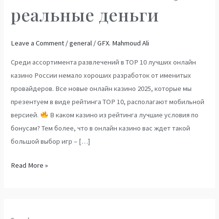
онлайн
реальные деньги
казино
2025
на
Leave a Comment
/
general
/
GFX. Mahmoud Ali
реальные
Среди ассортимента развлечений в TOP 10 лучших онлайн
деньги
казино России немало хороших разработок от именитых
провайдеров. Все новые онлайн казино 2025, которые мы
презентуем в виде рейтинга TOP 10, располагают мобильной
версией.
В каком казино из рейтинга лучшие условия по
бонусам? Тем более, что в онлайн казино вас ждет такой
большой выбор игр – […]
Read More »