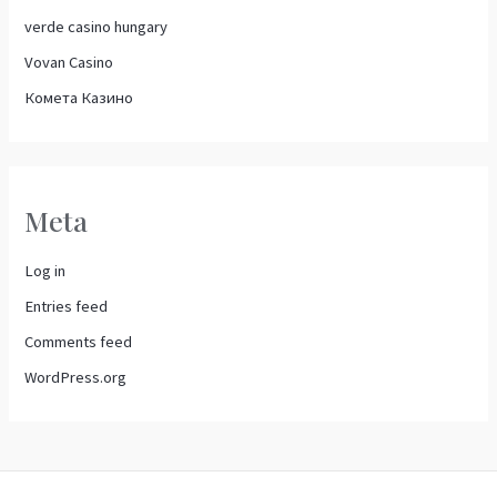
verde casino hungary
Vovan Casino
Комета Казино
Meta
Log in
Entries feed
Comments feed
WordPress.org