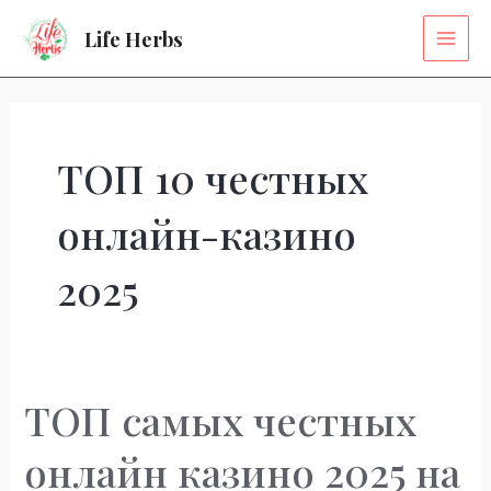
Skip
MAI
Life Herbs
to
MEN
content
ТОП 10 честных
онлайн-казино
2025
ТОП самых честных
ТОП
самых
онлайн казино 2025 на
честных