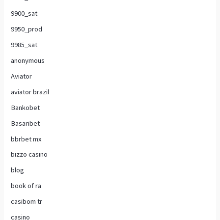
9900_sat
9950_prod
9985_sat
anonymous
Aviator
aviator brazil
Bankobet
Basaribet
bbrbet mx
bizzo casino
blog
book of ra
casibom tr
casino