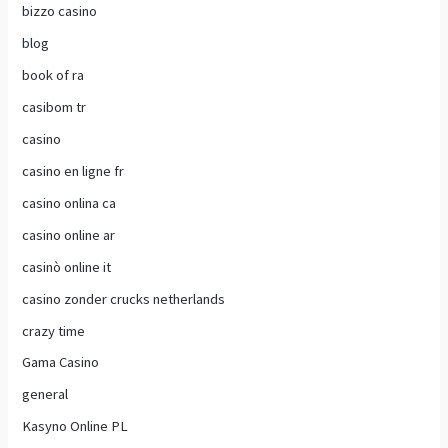
bizzo casino
blog
book of ra
casibom tr
casino
casino en ligne fr
casino onlina ca
casino online ar
casinò online it
casino zonder crucks netherlands
crazy time
Gama Casino
general
Kasyno Online PL