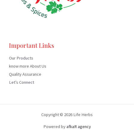
Important Links
Our Products
know more About Us
Quality Assurance
Let’s Connect
Copyright © 2026 Life Herbs
Powered by
afkaR agency