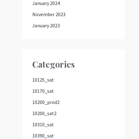
January 2024
November 2023
January 2023
Categories
10125_sat
10170_sat
10200_prod2
10200_sat2
10310_sat
10390_sat