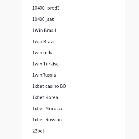
10400_prod3
10400_sat
1Win Brasil
1win Brazil
1win India
1win Turkiye
1winRussia
1xbet casino BD
1xbet Korea
1xbet Morocco
1xbet Russian
22bet