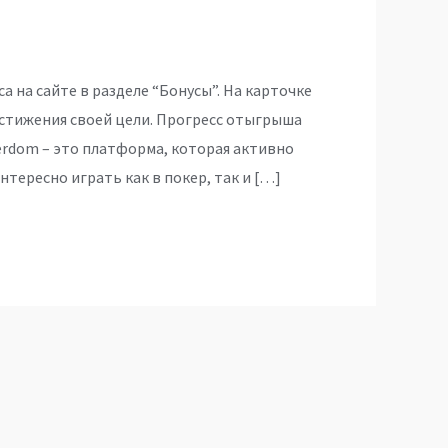
 на сайте в разделе “Бонусы”. На карточке
достижения своей цели. Прогресс отыгрыша
erdom – это платформа, которая активно
нтересно играть как в покер, так и […]