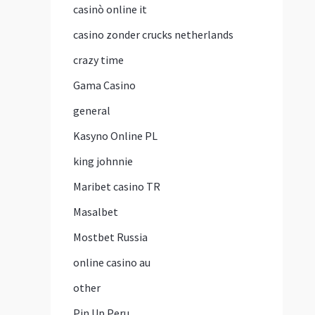
casinò online it
casino zonder crucks netherlands
crazy time
Gama Casino
general
Kasyno Online PL
king johnnie
Maribet casino TR
Masalbet
Mostbet Russia
online casino au
other
Pin Up Peru