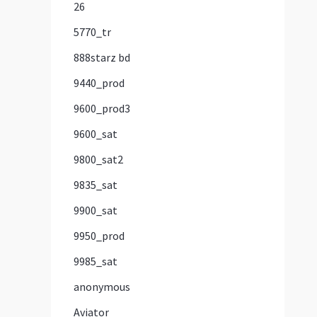
26
5770_tr
888starz bd
9440_prod
9600_prod3
9600_sat
9800_sat2
9835_sat
9900_sat
9950_prod
9985_sat
anonymous
Aviator