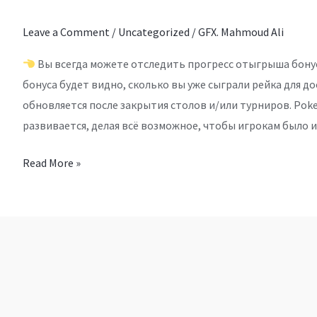
Онлайн
Казино
Leave a Comment
/
Uncategorized
/
GFX. Mahmoud Ali
Poker-
dom
Вы всегда можете отследить прогресс отыгрыша бонуса
бонуса будет видно, сколько вы уже сыграли рейка для 
обновляется после закрытия столов и/или турниров. Pok
развивается, делая всё возможное, чтобы игрокам было и
Read More »