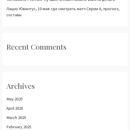
Лацио Ювентус, 10 мая: где смотреть матч Серии А, прогноз,
составы
Recent Comments
Archives
May 2025
April 2025
March 2025
February 2025