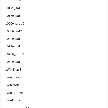
10125_sat
10170_sat
10200_prod2
10200_sat2
10310_sat
10390_sat
10400_prod3
10400_sat
1Win Brasil
1win Brazil
1win India
1win Turkiye
1winRussia
1xbet casino BD