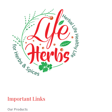
Important Links
Our Products