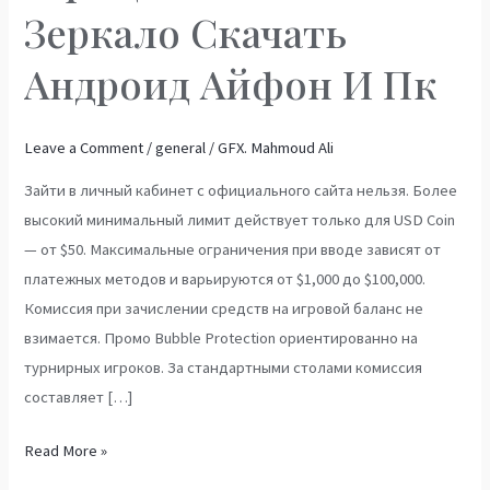
Сайта
Зеркало Скачать
Зеркало
Скачать
Андроид Айфон И Пк
Андроид
Айфон
Leave a Comment
/
general
/
GFX. Mahmoud Ali
И
Пк
Зайти в личный кабинет с официального сайта нельзя. Более
высокий минимальный лимит действует только для USD Coin
— от $50. Максимальные ограничения при вводе зависят от
платежных методов и варьируются от $1,000 до $100,000.
Комиссия при зачислении средств на игровой баланс не
взимается. Промо Bubble Protection ориентированно на
турнирных игроков. За стандартными столами комиссия
составляет […]
Read More »