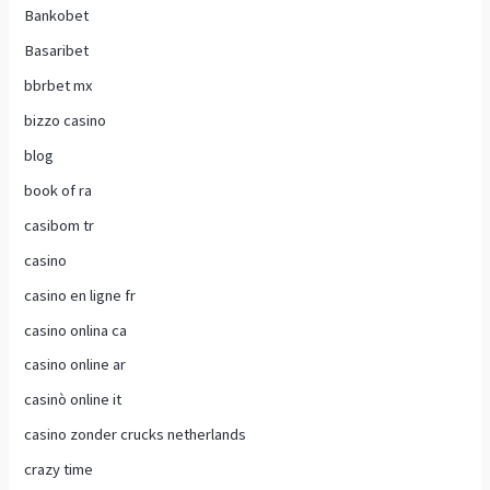
Bankobet
Basaribet
bbrbet mx
bizzo casino
blog
book of ra
casibom tr
casino
casino en ligne fr
casino onlina ca
casino online ar
casinò online it
casino zonder crucks netherlands
crazy time