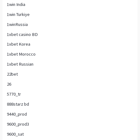
1win India
1win Turkiye
1winRussia
1xbet casino BD
1xbet Korea
1xbet Morocco
1xbet Russian
22bet
26
5770_tr
888starz bd
9440_prod
9600_prod3
9600_sat