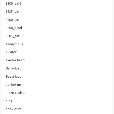
9800_sat2
9835_sat
9900_sat
9950_prod
9985_sat
anonymous
Aviator
aviator brazil
Bankobet
Basaribet
bbrbet mx
bizzo casino
blog
book of ra