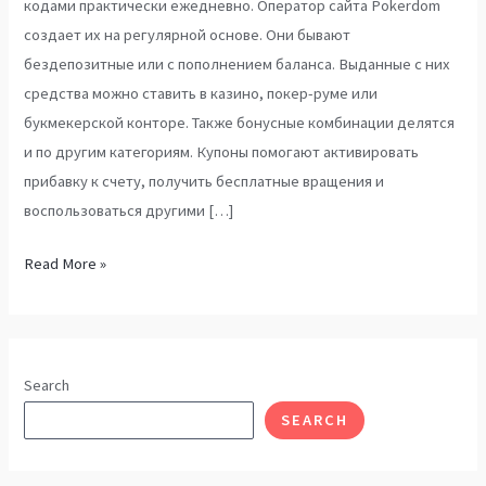
кодами практически ежедневно. Оператор сайта Pokerdom
создает их на регулярной основе. Они бывают
бездепозитные или с пополнением баланса. Выданные с них
средства можно ставить в казино, покер-руме или
букмекерской конторе. Также бонусные комбинации делятся
и по другим категориям. Купоны помогают активировать
прибавку к счету, получить бесплатные вращения и
воспользоваться другими […]
Read More »
Search
SEARCH