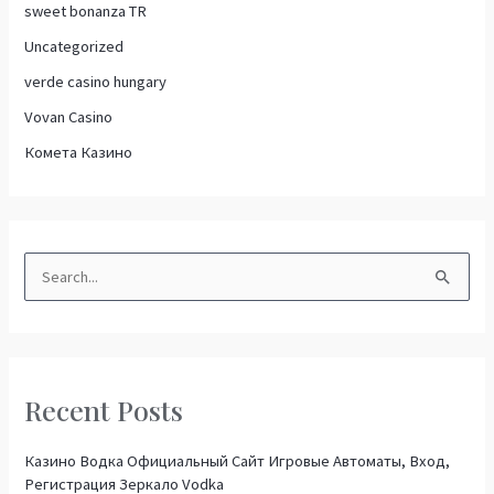
sweet bonanza TR
Uncategorized
verde casino hungary
Vovan Casino
Комета Казино
S
e
a
r
Recent Posts
c
h
Казино Водка Официальный Сайт Игровые Автоматы, Вход,
f
Регистрация Зеркало Vodka