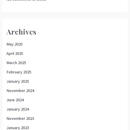
Archives
May 2025
April 2025
March 2025
February 2025
January 2025
November 2024
June 2024
January 2024
November 2023
January 2023