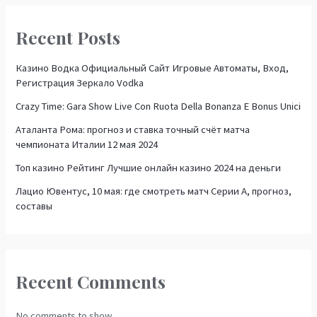
Recent Posts
Казино Водка Официальный Сайт Игровые Автоматы, Вход,
Регистрация Зеркало Vodka
Crazy Time: Gara Show Live Con Ruota Della Bonanza E Bonus Unici
Аталанта Рома: прогноз и ставка точный счёт матча
чемпионата Италии 12 мая 2024
Топ казино Рейтинг Лучшие онлайн казино 2024 на деньги
Лацио Ювентус, 10 мая: где смотреть матч Серии А, прогноз,
составы
Recent Comments
No comments to show.