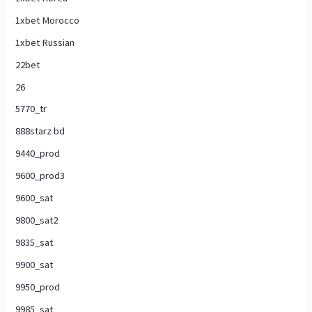
1xbet Morocco
1xbet Russian
22bet
26
5770_tr
888starz bd
9440_prod
9600_prod3
9600_sat
9800_sat2
9835_sat
9900_sat
9950_prod
9985_sat