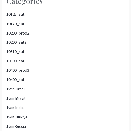
Categories
10125_sat
10170_sat
10200_prod2
10200_sat2
10310_sat
10390_sat
10400_prod3
10400_sat
1Win Brasil
1win Brazil
1win India
1win Turkiye
1winRussia