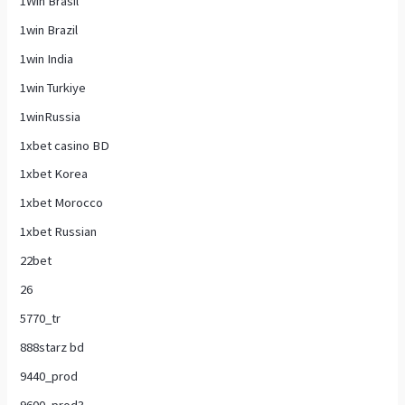
1Win Brasil
1win Brazil
1win India
1win Turkiye
1winRussia
1xbet casino BD
1xbet Korea
1xbet Morocco
1xbet Russian
22bet
26
5770_tr
888starz bd
9440_prod
9600_prod3