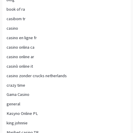
book of ra
casibom tr
casino
casino en ligne fr
casino onlina ca
casino online ar
casinò online it
casino zonder crucks netherlands
crazy time
Gama Casino
general
Kasyno Online PL
king johnnie
Maribet casino TR