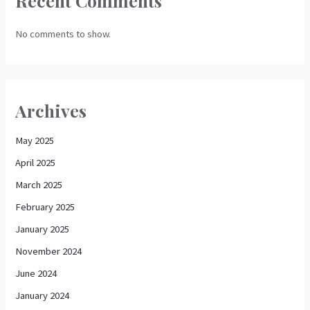
Recent Comments
No comments to show.
Archives
May 2025
April 2025
March 2025
February 2025
January 2025
November 2024
June 2024
January 2024