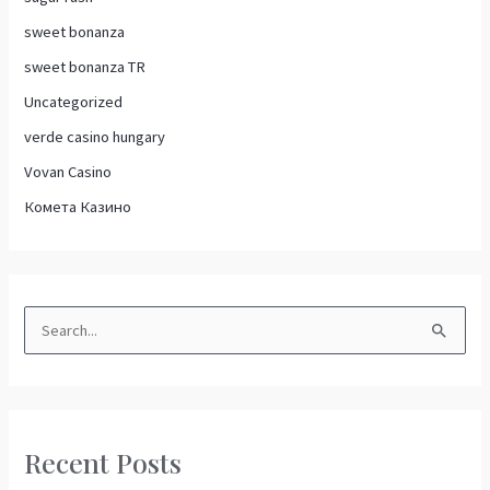
sweet bonanza
sweet bonanza TR
Uncategorized
verde casino hungary
Vovan Casino
Комета Казино
S
e
a
r
Recent Posts
c