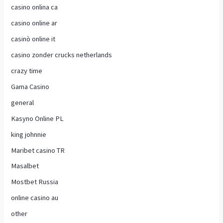
casino onlina ca
casino online ar
casinò online it
casino zonder crucks netherlands
crazy time
Gama Casino
general
Kasyno Online PL
king johnnie
Maribet casino TR
Masalbet
Mostbet Russia
online casino au
other