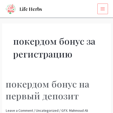
Skip
MAI
Life Herbs
to
MEN
content
покердом бонус за
регистрацию
покердом бонус на
покердом
бонус
первый депозит
на
первый
депозит
Leave a Comment
/
Uncategorized
/
GFX. Mahmoud Ali