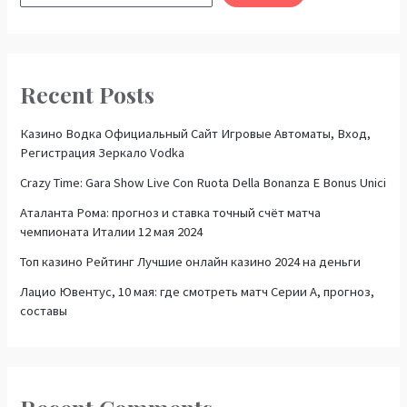
Recent Posts
Казино Водка Официальный Сайт Игровые Автоматы, Вход,
Регистрация Зеркало Vodka
Crazy Time: Gara Show Live Con Ruota Della Bonanza E Bonus Unici
Аталанта Рома: прогноз и ставка точный счёт матча
чемпионата Италии 12 мая 2024
Топ казино Рейтинг Лучшие онлайн казино 2024 на деньги
Лацио Ювентус, 10 мая: где смотреть матч Серии А, прогноз,
составы