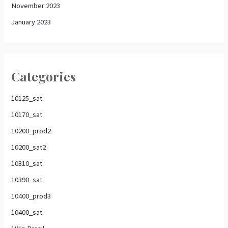
November 2023
January 2023
Categories
10125_sat
10170_sat
10200_prod2
10200_sat2
10310_sat
10390_sat
10400_prod3
10400_sat