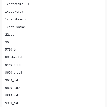
1xbet casino BD
1xbet Korea
1xbet Morocco
1xbet Russian
22bet
26
5770_tr
888starz bd
9440_prod
9600_prod3
9600_sat
9800_sat2
9835_sat
9900_sat