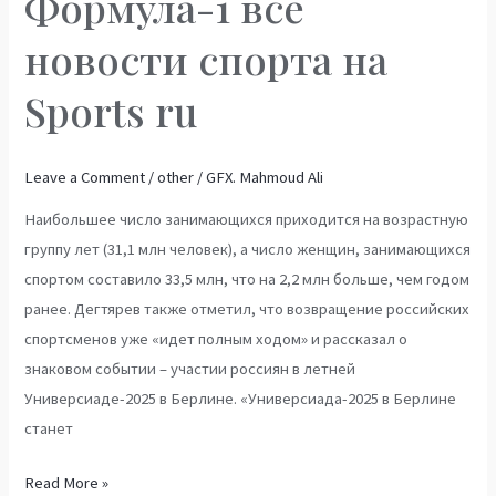
Формула-1 все
биатлон,
новости спорта на
Формула-1
все
Sports ru
новости
спорта
на
Leave a Comment
/
other
/
GFX. Mahmoud Ali
Sports
Наибольшее число занимающихся приходится на возрастную
ru
группу лет (31,1 млн человек), а число женщин, занимающихся
спортом составило 33,5 млн, что на 2,2 млн больше, чем годом
ранее. Дегтярев также отметил, что возвращение российских
спортсменов уже «идет полным ходом» и рассказал о
знаковом событии – участии россиян в летней
Универсиаде-2025 в Берлине. «Универсиада-2025 в Берлине
станет
Read More »