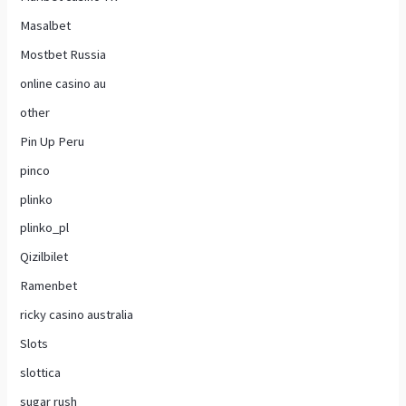
Masalbet
Mostbet Russia
online casino au
other
Pin Up Peru
pinco
plinko
plinko_pl
Qizilbilet
Ramenbet
ricky casino australia
Slots
slottica
sugar rush