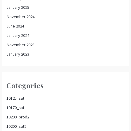
January 2025
November 2024
June 2024
January 2024
November 2023
January 2023
Categories
10125_sat
10170_sat
10200_prod2
10200_sat2