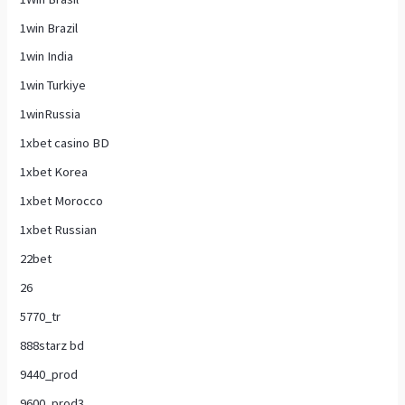
1win Brazil
1win India
1win Turkiye
1winRussia
1xbet casino BD
1xbet Korea
1xbet Morocco
1xbet Russian
22bet
26
5770_tr
888starz bd
9440_prod
9600_prod3