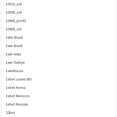
10310_sat
10390_sat
10400_prod3
10400_sat
1Win Brasil
1win Brazil
1win India
1win Turkiye
1winRussia
1xbet casino BD
1xbet Korea
1xbet Morocco
1xbet Russian
22bet