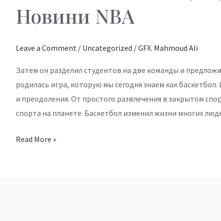
СПОРТ
Новини NBA
UA
Національна
баскетбольна
Leave a Comment
/
Uncategorized
/
GFX. Mahmoud Ali
асоціація
Затем он разделил студентов на две команды и предложи
онлайн
родилась игра, которую мы сегодня знаем как баскетбол
Новини
и преодоления. От простого развлечения в закрытом спо
NBA
спорта на планете. Баскетбол изменил жизни многих люд
Read More »