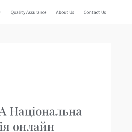
Quality Assurance
About Us
Contact Us
A Національна
ія онлайн