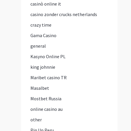
casinò online it
casino zonder crucks netherlands
crazy time
Gama Casino
general
Kasyno Online PL
king johnnie
Maribet casino TR
Masalbet
Mostbet Russia
online casino au
other
Pin Up Peru