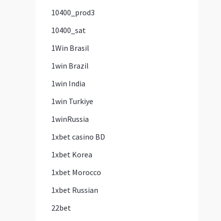
10400_prod3
10400_sat
1Win Brasil
1win Brazil
1win India
1win Turkiye
1winRussia
1xbet casino BD
1xbet Korea
1xbet Morocco
1xbet Russian
22bet