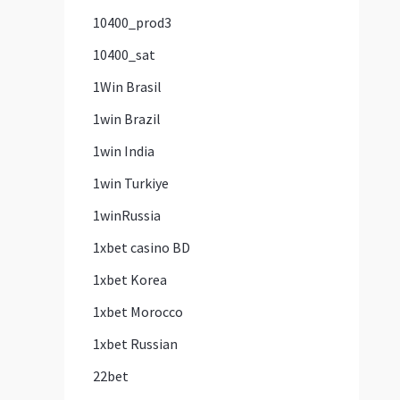
10400_prod3
10400_sat
1Win Brasil
1win Brazil
1win India
1win Turkiye
1winRussia
1xbet casino BD
1xbet Korea
1xbet Morocco
1xbet Russian
22bet