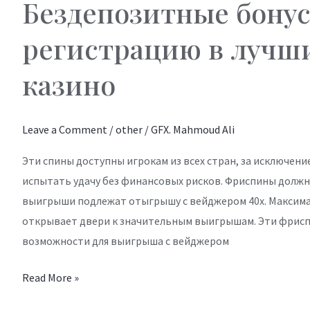
Бездепозитные бонус
Бездепозитные
бонусы
регистрацию в лучш
за
регистрацию
казино
в
лучших
онлайн
Leave a Comment
/
other
/
GFX. Mahmoud Ali
казино
Эти спины доступны игрокам из всех стран, за исключен
испытать удачу без финансовых рисков. Фриспины должн
выигрыши подлежат отыгрышу с вейджером 40х. Максимал
открывает двери к значительным выигрышам. Эти фрис
возможности для выигрыша с вейджером
Read More »