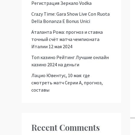
Регистрация Зеркало Vodka
Crazy Time: Gara Show Live Con Ruota
Della Bonanza E Bonus Unici
Аталанта Рома: прогноз и ставка
точный счёт матча чемпионата
Италии 12 мая 2024
Топ казино Рейтинг Лучшие онлайн
казино 2024 на деньги
Лацио Ювентус, 10 мая: где
смотреть матч Серии А, прогноз,
составы
Recent Comments