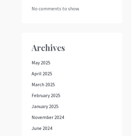
No comments to show.
Archives
May 2025
April 2025
March 2025
February 2025
January 2025
November 2024
June 2024